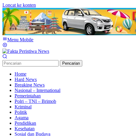
Loncat ke konten
Menu Mobile
Pencarian
Home
Hard News
Breaking News
Nasional – International
Pemerintahan
Polri – TNI – Brimob
Kriminal
Politik
Agama
Pendidikan
Kesehatan
Sosial dan Budaya