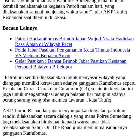
“Berdasarkan perintah dari Kapolres Sumedang mala mini kita
kembali melaksanakan kegiatan Patroli malam hari, yang
dilaksanakan sampai menjelang waktu sahur”, ujar AKP Taufiq
Risnandar saat ditemui di lokasi.
Bacaan Lainnya
Patroli Harkamtibmas Brimob Jabar, Wujud Nyata Hadirkan
Rasa Aman di Wilayah Pacet
Polda Jabar Pastikan Pengamanan Ketat Timnas Indonesia
VS Vietnam Berjalan Aman
Gelar Pasukan : Dansat Brimob Jabar Pastikan Kesiapan
Personel Batalyon B Pelopor
“Patroli ini sendiri dilaksanakan untuk menyasar wilayah yang
dianggap memiliki kerawanan adanya gangguan Kamtibmas seperti
Kejahatan Curas, Curat dan Curanmor (C3), selain itu kegiatan ini
juga untuk mengantisipasi adanya balapan liar maupun adanya
perang sarung yang bisa memicu tawuran”, kata Taufiq.
AKP Taufiq Risnandar juga menyampaikan kegiatan patroli ini
sendiri dilaksanakan secara dialogis yang mana Polres Sumedang
juga melaksanakan himbauan kepada warga agar tidak
melaksanakan Sahur On The Road guna meminimalisir adanya
gangguan Kamtibmas.