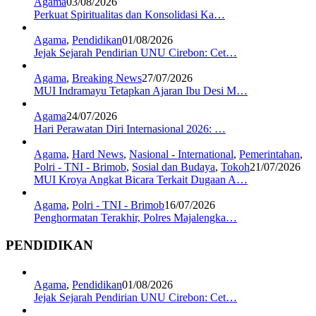
Agama
03/08/2026
Perkuat Spiritualitas dan Konsolidasi Ka…
Agama
,
Pendidikan
01/08/2026
Jejak Sejarah Pendirian UNU Cirebon: Cet…
Agama
,
Breaking News
27/07/2026
MUI Indramayu Tetapkan Ajaran Ibu Desi M…
Agama
24/07/2026
Hari Perawatan Diri Internasional 2026: …
Agama
,
Hard News
,
Nasional - International
,
Pemerintahan
,
Polri - TNI - Brimob
,
Sosial dan Budaya
,
Tokoh
21/07/2026
MUI Kroya Angkat Bicara Terkait Dugaan A…
Agama
,
Polri - TNI - Brimob
16/07/2026
Penghormatan Terakhir, Polres Majalengka…
PENDIDIKAN
Agama
,
Pendidikan
01/08/2026
Jejak Sejarah Pendirian UNU Cirebon: Cet…