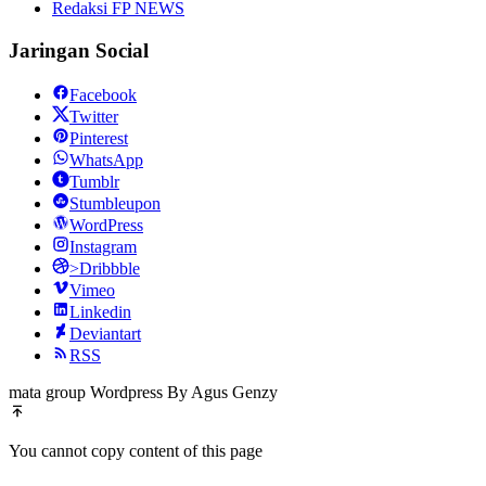
Redaksi FP NEWS
Jaringan Social
Facebook
Twitter
Pinterest
WhatsApp
Tumblr
Stumbleupon
WordPress
Instagram
>Dribbble
Vimeo
Linkedin
Deviantart
RSS
mata group Wordpress By Agus Genzy
You cannot copy content of this page