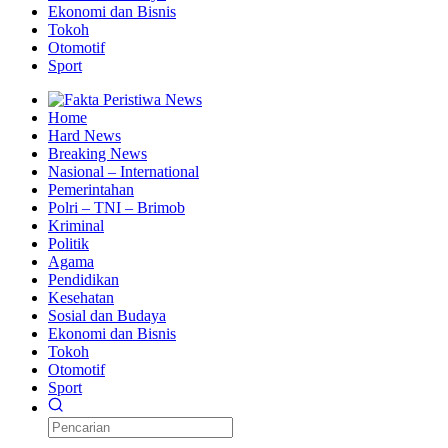
Ekonomi dan Bisnis
Tokoh
Otomotif
Sport
Home
Hard News
Breaking News
Nasional – International
Pemerintahan
Polri – TNI – Brimob
Kriminal
Politik
Agama
Pendidikan
Kesehatan
Sosial dan Budaya
Ekonomi dan Bisnis
Tokoh
Otomotif
Sport