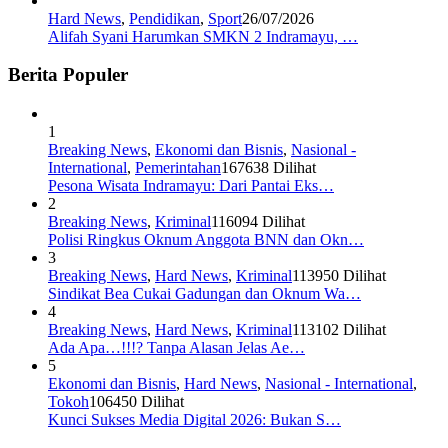
Hard News
,
Pendidikan
,
Sport
26/07/2026
Alifah Syani Harumkan SMKN 2 Indramayu, …
Berita Populer
1
Breaking News
,
Ekonomi dan Bisnis
,
Nasional -
International
,
Pemerintahan
167638 Dilihat
Pesona Wisata Indramayu: Dari Pantai Eks…
2
Breaking News
,
Kriminal
116094 Dilihat
Polisi Ringkus Oknum Anggota BNN dan Okn…
3
Breaking News
,
Hard News
,
Kriminal
113950 Dilihat
Sindikat Bea Cukai Gadungan dan Oknum Wa…
4
Breaking News
,
Hard News
,
Kriminal
113102 Dilihat
Ada Apa…!!!? Tanpa Alasan Jelas Ae…
5
Ekonomi dan Bisnis
,
Hard News
,
Nasional - International
,
Tokoh
106450 Dilihat
Kunci Sukses Media Digital 2026: Bukan S…