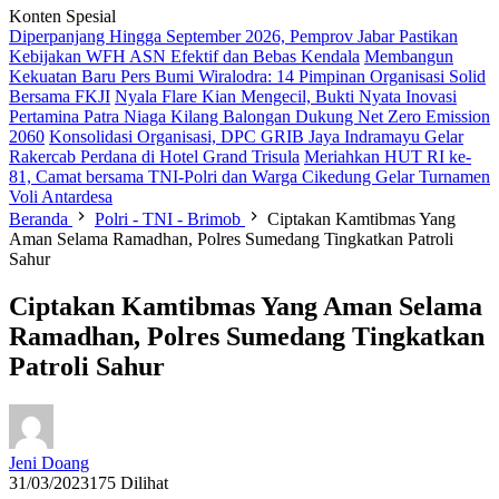
Konten Spesial
Diperpanjang Hingga September 2026, Pemprov Jabar Pastikan
Kebijakan WFH ASN Efektif dan Bebas Kendala
Membangun
Kekuatan Baru Pers Bumi Wiralodra: 14 Pimpinan Organisasi Solid
Bersama FKJI
Nyala Flare Kian Mengecil, Bukti Nyata Inovasi
Pertamina Patra Niaga Kilang Balongan Dukung Net Zero Emission
2060
Konsolidasi Organisasi, DPC GRIB Jaya Indramayu Gelar
Rakercab Perdana di Hotel Grand Trisula
Meriahkan HUT RI ke-
81, Camat bersama TNI-Polri dan Warga Cikedung Gelar Turnamen
Voli Antardesa
Beranda
Polri - TNI - Brimob
Ciptakan Kamtibmas Yang
Aman Selama Ramadhan, Polres Sumedang Tingkatkan Patroli
Sahur
Ciptakan Kamtibmas Yang Aman Selama
Ramadhan, Polres Sumedang Tingkatkan
Patroli Sahur
Jeni Doang
31/03/2023
175 Dilihat