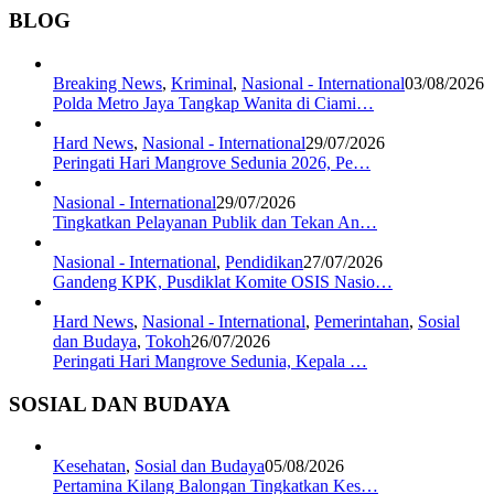
BLOG
Breaking News
,
Kriminal
,
Nasional - International
03/08/2026
Polda Metro Jaya Tangkap Wanita di Ciami…
Hard News
,
Nasional - International
29/07/2026
Peringati Hari Mangrove Sedunia 2026, Pe…
Nasional - International
29/07/2026
Tingkatkan Pelayanan Publik dan Tekan An…
Nasional - International
,
Pendidikan
27/07/2026
Gandeng KPK, Pusdiklat Komite OSIS Nasio…
Hard News
,
Nasional - International
,
Pemerintahan
,
Sosial
dan Budaya
,
Tokoh
26/07/2026
Peringati Hari Mangrove Sedunia, Kepala …
SOSIAL DAN BUDAYA
Kesehatan
,
Sosial dan Budaya
05/08/2026
Pertamina Kilang Balongan Tingkatkan Kes…