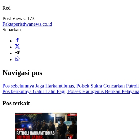
Red
Post Views:
173
Faktaperistiwanews.co.id
Sebarkan
Navigasi pos
Pos sebelumnya
Jaga Harkamtibmas, Polsek Sukra Gencarkan Patro
Pos berikutnya
Gatur Lalin Pagi, Polsek Haurgeulis Berikan Pelaya
Pos terkait