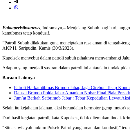
Faktaperistiwanews
, Indramayu,– Menjelang Subuh pagi hari, anggota
kamtibmas tetap kondusif.
“Patroli Subuh dilakukan guna menciptakan rasa aman di tengah-teng
AKP H. Saripudin, Kamis (30/3/2023).
Kapolsek menyebut dalam patroli subuh pihaknya menyambangi Jalu
Adapun yang menjadi sasaran dalam patroli ini antaralain tindak p
Bacaan Lainnya
Patroli Harkamtibmas Brimob Jabar, Jaga Cirebon Tetap Kondu
Dansat Brimob Polda Jabar Amankan Nobar Final Piala Preside
Jum’at Berkah Satbrimob Jabar : Tebar Kepedulian Lewat Aksi
Selain itu kejahatan jalanan, aksi berandalan bermotor (geng motor)
Dari hasil kegiatan patroli, kata Kapolsek, tidak ditemukan tindak kri
“Situasi wilayah hukum Polsek Patrol yang aman dan kondusif,” ter