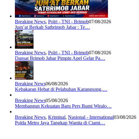
Breaking News
,
Polri - TNI - Brimob
07/08/2026
Jum’at Berkah Satbrimob Jabar : Te…
Breaking News
,
Polri - TNI - Brimob
07/08/2026
Dansat Brimob Jabar Pimpin Apel Gelar Pa…
Breaking News
06/08/2026
Kebakaran Hebat di Pelabuhan Karangsong,…
Breaking News
05/08/2026
Membangun Kekuatan Baru Pers Bumi Wiralo…
Breaking News
,
Kriminal
,
Nasional - International
03/08/2026
Polda Metro Jaya Tangkap Wanita di Ciami…