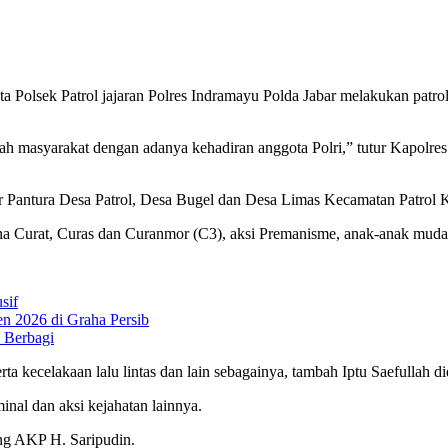
 Polsek Patrol jajaran Polres Indramayu Polda Jabar melakukan patroli
ah masyarakat dengan adanya kehadiran anggota Polri,” tutur Kapolre
r Pantura Desa Patrol, Desa Bugel dan Desa Limas Kecamatan Patrol 
idana Curat, Curas dan Curanmor (C3), aksi Premanisme, anak-anak mu
sif
n 2026 di Graha Persib
 Berbagi
 serta kecelakaan lalu lintas dan lain sebagainya, tambah Iptu Saeful
minal dan aksi kejahatan lainnya.
ang AKP H. Saripudin.