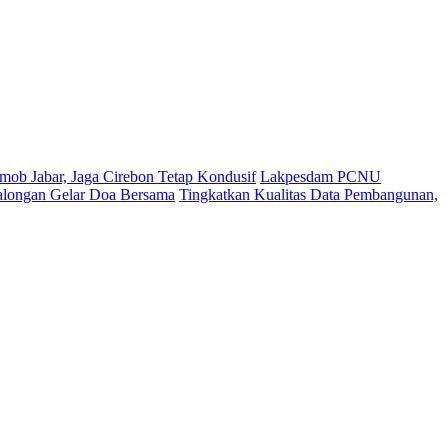
mob Jabar, Jaga Cirebon Tetap Kondusif
Lakpesdam PCNU
Balongan Gelar Doa Bersama
Tingkatkan Kualitas Data Pembangunan,