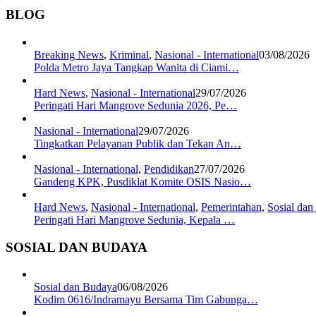
BLOG
Breaking News
,
Kriminal
,
Nasional - International
03/08/2026
Polda Metro Jaya Tangkap Wanita di Ciami…
Hard News
,
Nasional - International
29/07/2026
Peringati Hari Mangrove Sedunia 2026, Pe…
Nasional - International
29/07/2026
Tingkatkan Pelayanan Publik dan Tekan An…
Nasional - International
,
Pendidikan
27/07/2026
Gandeng KPK, Pusdiklat Komite OSIS Nasio…
Hard News
,
Nasional - International
,
Pemerintahan
,
Sosial da
Peringati Hari Mangrove Sedunia, Kepala …
SOSIAL DAN BUDAYA
Sosial dan Budaya
06/08/2026
Kodim 0616/Indramayu Bersama Tim Gabunga…