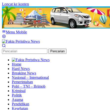
Loncat ke konten
Menu Mobile
Pencarian
Home
Hard News
Breaking News
Nasional – International
Pemerintahan
Polri – TNI – Brimob
Kriminal
Politik
Agama
Pendidikan
Kesehatan