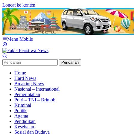
Loncat ke konten
Menu Mobile
Pencarian
Home
Hard News
Breaking News
Nasional – International
Pemerintahan
Polri – TNI – Brimob
Kriminal
Politik
Agama
Pendidikan
Kesehatan
Sosial dan Budaya