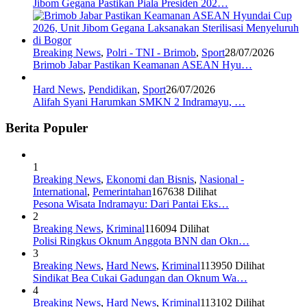
Jibom Gegana Pastikan Piala Presiden 202…
Breaking News
,
Polri - TNI - Brimob
,
Sport
28/07/2026
Brimob Jabar Pastikan Keamanan ASEAN Hyu…
Hard News
,
Pendidikan
,
Sport
26/07/2026
Alifah Syani Harumkan SMKN 2 Indramayu, …
Berita Populer
1
Breaking News
,
Ekonomi dan Bisnis
,
Nasional -
International
,
Pemerintahan
167638 Dilihat
Pesona Wisata Indramayu: Dari Pantai Eks…
2
Breaking News
,
Kriminal
116094 Dilihat
Polisi Ringkus Oknum Anggota BNN dan Okn…
3
Breaking News
,
Hard News
,
Kriminal
113950 Dilihat
Sindikat Bea Cukai Gadungan dan Oknum Wa…
4
Breaking News
,
Hard News
,
Kriminal
113102 Dilihat