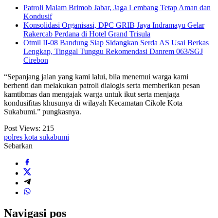
Patroli Malam Brimob Jabar, Jaga Lembang Tetap Aman dan
Kondusif
Konsolidasi Organisasi, DPC GRIB Jaya Indramayu Gelar
Rakercab Perdana di Hotel Grand Trisula
Otmil II-08 Bandung Siap Sidangkan Serda AS Usai Berkas
Lengkap, Tinggal Tunggu Rekomendasi Danrem 063/SGJ
Cirebon
“Sepanjang jalan yang kami lalui, bila menemui warga kami
berhenti dan melakukan patroli dialogis serta memberikan pesan
kamtibmas dan mengajak warga untuk ikut serta menjaga
kondusifitas khusunya di wilayah Kecamatan Cikole Kota
Sukabumi.” pungkasnya.
Post Views:
215
polres kota sukabumi
Sebarkan
Navigasi pos