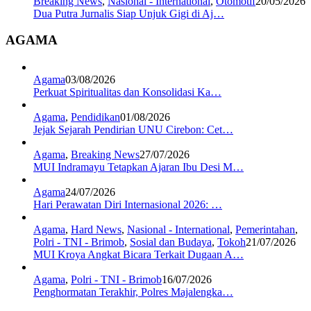
Breaking News
,
Nasional - International
,
Otomotif
20/05/2026
Dua Putra Jurnalis Siap Unjuk Gigi di Aj…
AGAMA
Agama
03/08/2026
Perkuat Spiritualitas dan Konsolidasi Ka…
Agama
,
Pendidikan
01/08/2026
Jejak Sejarah Pendirian UNU Cirebon: Cet…
Agama
,
Breaking News
27/07/2026
MUI Indramayu Tetapkan Ajaran Ibu Desi M…
Agama
24/07/2026
Hari Perawatan Diri Internasional 2026: …
Agama
,
Hard News
,
Nasional - International
,
Pemerintahan
,
Polri - TNI - Brimob
,
Sosial dan Budaya
,
Tokoh
21/07/2026
MUI Kroya Angkat Bicara Terkait Dugaan A…
Agama
,
Polri - TNI - Brimob
16/07/2026
Penghormatan Terakhir, Polres Majalengka…