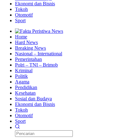
Ekonomi dan Bisnis
Tokoh
Otomotif
Sport
Home
Hard News
Breaking News
Nasional – International
Pemerintahan
Polri – TNI – Brimob
Kriminal
Politik
Agama
Pendidikan
Kesehatan
Sosial dan Budaya
Ekonomi dan Bisnis
Tokoh
Otomotif
Sport