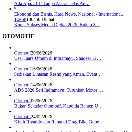
Ada Apa…!!!? Tanpa Alasan Jelas Ae…
5
Ekonomi dan Bisnis
,
Hard News
,
Nasional - International
,
Tokoh
106450 Dilihat
Kunci Sukses Media Digital 2026: Bukan S…
OTOMOTIF
Otomotif
20/06/2026
Usai Juara Umum di Indramayu, Shaqeel 12…
Otomotif
16/06/2026
Sediakan Lintasan Resmi yang Aman, Event…
Otomotif
14/06/2026
ADS 2026 Seri Indramayu: Turunkan Motor …
Otomotif
06/06/2026
Bukan Sekadar Otomotif, Kapolda Banten U…
Otomotif
24/05/2026
Kisah Riyandy dan Rama di Drag Bike Gube…