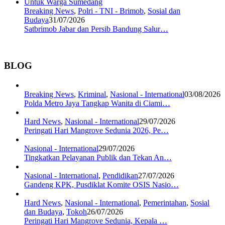
Breaking News
,
Polri - TNI - Brimob
,
Sosial dan
Budaya
31/07/2026
Satbrimob Jabar dan Persib Bandung Salur…
BLOG
Breaking News
,
Kriminal
,
Nasional - International
03/08/2026
Polda Metro Jaya Tangkap Wanita di Ciami…
Hard News
,
Nasional - International
29/07/2026
Peringati Hari Mangrove Sedunia 2026, Pe…
Nasional - International
29/07/2026
Tingkatkan Pelayanan Publik dan Tekan An…
Nasional - International
,
Pendidikan
27/07/2026
Gandeng KPK, Pusdiklat Komite OSIS Nasio…
Hard News
,
Nasional - International
,
Pemerintahan
,
Sosial
dan Budaya
,
Tokoh
26/07/2026
Peringati Hari Mangrove Sedunia, Kepala …