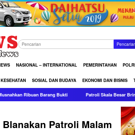
Pencaria
NEWS
NASIONAL – INTERNATIONAL
PEMERINTAHAN
POLRI
KESEHATAN
SOSIAL DAN BUDAYA
EKONOMI DAN BISNIS
g Bukti
Patroli Skala Besar Brimob Jabar Bersama Fork
i Blanakan Patroli Malam