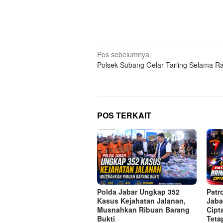
Navigasi
Pos sebelumnya
Polsek Subang Gelar Tarling Selama 
pos
POS TERKAIT
Polda Jabar Ungkap 352
Patr
Kasus Kejahatan Jalanan,
Jaba
Musnahkan Ribuan Barang
Cipt
Bukti
Teta