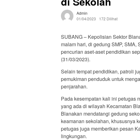
di Sekolah
Admin
01/04/2023
172 Dilihat
SUBANG – Kepolisian Sektor Blana
malam hari, di gedung SMP, SMA, SM
pencurian aset-aset pendidikan sepe
(31/03/2023).
Selain tempat pendidikan, patroli 
pemukiman penduduk untuk menganti
penjarahan.
Pada kesempatan kali ini petugas 
yang ada di wilayah Kecamatan Bla
Blanakan mendatangi gedung seko
keamanan sekolahan, khususnya kea
petugas juga memberikan pesan Ka
lingkungan.