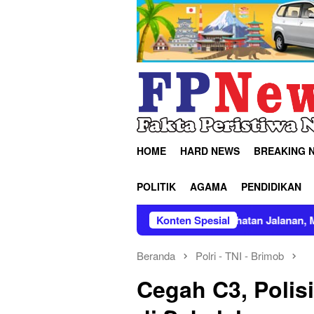
Loncat
ke
konten
HOME
HARD NEWS
BREAKING 
POLITIK
AGAMA
PENDIDIKAN
Ungkap 352 Kasus Kejahatan Jalanan, Musnahkan Ribuan Baran
Konten Spesial
Beranda
Polri - TNI - Brimob
Cegah C3, Polis