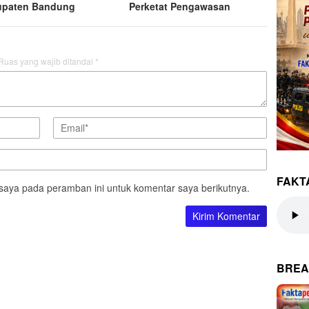
upaten Bandung
Perketat Pengawasan
Ruas yang wajib ditandai
*
FAKT
saya pada peramban ini untuk komentar saya berikutnya.
BREA