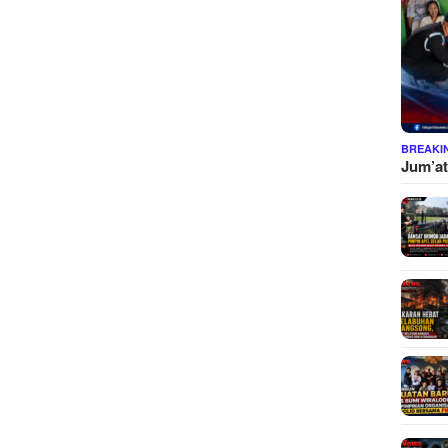
BREAKI
Jum’at