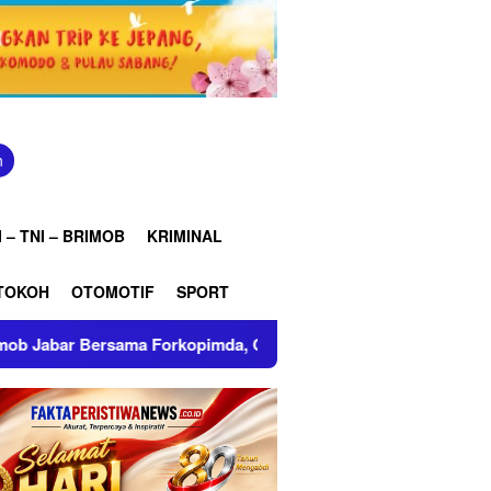
n
 – TNI – BRIMOB
KRIMINAL
TOKOH
OTOMOTIF
SPORT
opimda, Ciptakan Situasi Kamtibmas Tetap Kondusif di Kabupa