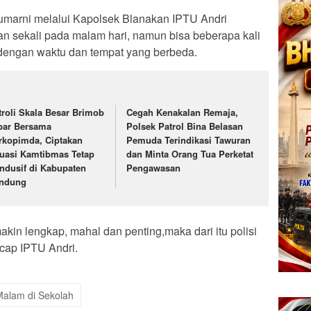
marni melalui Kapolsek Blanakan IPTU Andri
kan sekali pada malam hari, namun bisa beberapa kali
, dengan waktu dan tempat yang berbeda.
troli Skala Besar Brimob
Cegah Kenakalan Remaja,
bar Bersama
Polsek Patrol Bina Belasan
rkopimda, Ciptakan
Pemuda Terindikasi Tawuran
tuasi Kamtibmas Tetap
dan Minta Orang Tua Perketat
ndusif di Kabupaten
Pengawasan
ndung
akin lengkap, mahal dan penting,maka dari itu polisi
cap IPTU Andri.
 Malam di Sekolah