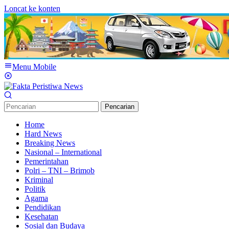
Loncat ke konten
Menu Mobile
Pencarian
Home
Hard News
Breaking News
Nasional – International
Pemerintahan
Polri – TNI – Brimob
Kriminal
Politik
Agama
Pendidikan
Kesehatan
Sosial dan Budaya