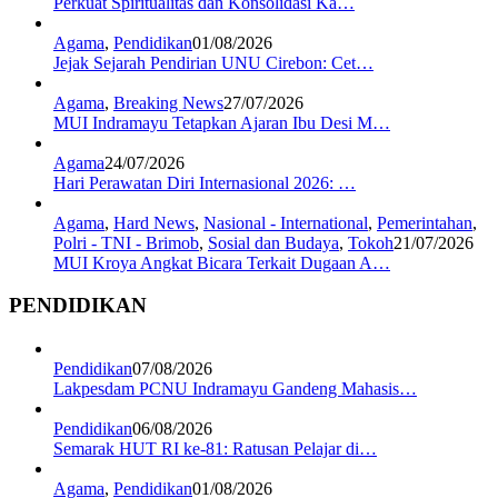
Perkuat Spiritualitas dan Konsolidasi Ka…
Agama
,
Pendidikan
01/08/2026
Jejak Sejarah Pendirian UNU Cirebon: Cet…
Agama
,
Breaking News
27/07/2026
MUI Indramayu Tetapkan Ajaran Ibu Desi M…
Agama
24/07/2026
Hari Perawatan Diri Internasional 2026: …
Agama
,
Hard News
,
Nasional - International
,
Pemerintahan
,
Polri - TNI - Brimob
,
Sosial dan Budaya
,
Tokoh
21/07/2026
MUI Kroya Angkat Bicara Terkait Dugaan A…
PENDIDIKAN
Pendidikan
07/08/2026
Lakpesdam PCNU Indramayu Gandeng Mahasis…
Pendidikan
06/08/2026
Semarak HUT RI ke-81: Ratusan Pelajar di…
Agama
,
Pendidikan
01/08/2026