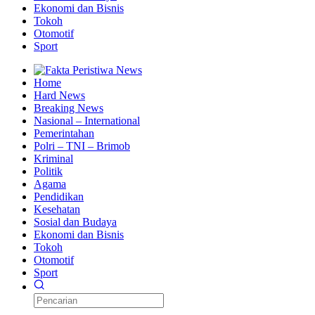
Ekonomi dan Bisnis
Tokoh
Otomotif
Sport
Home
Hard News
Breaking News
Nasional – International
Pemerintahan
Polri – TNI – Brimob
Kriminal
Politik
Agama
Pendidikan
Kesehatan
Sosial dan Budaya
Ekonomi dan Bisnis
Tokoh
Otomotif
Sport