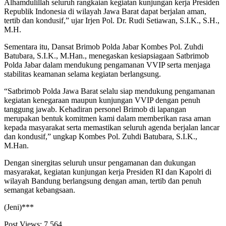
Alhamdulillah seluruh rangkaian kegiatan kunjungan kerja Presiden
Republik Indonesia di wilayah Jawa Barat dapat berjalan aman,
tertib dan kondusif,” ujar Irjen Pol. Dr. Rudi Setiawan, S.I.K., S.H.,
M.H.
Sementara itu, Dansat Brimob Polda Jabar Kombes Pol. Zuhdi
Batubara, S.I.K., M.Han., menegaskan kesiapsiagaan Satbrimob
Polda Jabar dalam mendukung pengamanan VVIP serta menjaga
stabilitas keamanan selama kegiatan berlangsung.
“Satbrimob Polda Jawa Barat selalu siap mendukung pengamanan
kegiatan kenegaraan maupun kunjungan VVIP dengan penuh
tanggung jawab. Kehadiran personel Brimob di lapangan
merupakan bentuk komitmen kami dalam memberikan rasa aman
kepada masyarakat serta memastikan seluruh agenda berjalan lancar
dan kondusif,” ungkap Kombes Pol. Zuhdi Batubara, S.I.K.,
M.Han.
Dengan sinergitas seluruh unsur pengamanan dan dukungan
masyarakat, kegiatan kunjungan kerja Presiden RI dan Kapolri di
wilayah Bandung berlangsung dengan aman, tertib dan penuh
semangat kebangsaan.
(Jeni)***
Post Views:
7,564