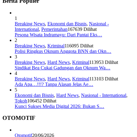
Berita Populer
1
Breaking News
,
Ekonomi dan Bisnis
,
Nasional -
International
,
Pemerintahan
167639 Dilihat
Pesona Wisata Indramayu: Dari Pantai Eks…
2
Breaking News
,
Kriminal
116095 Dilihat
Polisi Ringkus Oknum Anggota BNN dan Okn…
3
Breaking News
,
Hard News
,
Kriminal
113953 Dilihat
Sindikat Bea Cukai Gadungan dan Oknum Wa…
4
Breaking News
,
Hard News
,
Kriminal
113103 Dilihat
Ada Apa…!!!? Tanpa Alasan Jelas Ae…
5
Ekonomi dan Bisnis
,
Hard News
,
Nasional - International
,
Tokoh
106452 Dilihat
Kunci Sukses Media Digital 2026: Bukan S…
OTOMOTIF
Otomotif
20/06/2026