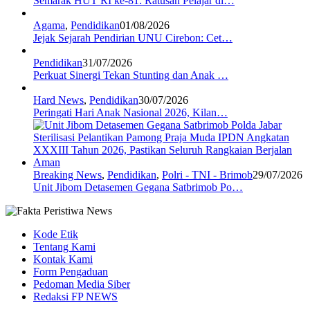
Semarak HUT RI ke-81: Ratusan Pelajar di…
Agama
,
Pendidikan
01/08/2026
Jejak Sejarah Pendirian UNU Cirebon: Cet…
Pendidikan
31/07/2026
Perkuat Sinergi Tekan Stunting dan Anak …
Hard News
,
Pendidikan
30/07/2026
Peringati Hari Anak Nasional 2026, Kilan…
Breaking News
,
Pendidikan
,
Polri - TNI - Brimob
29/07/2026
Unit Jibom Detasemen Gegana Satbrimob Po…
Kode Etik
Tentang Kami
Kontak Kami
Form Pengaduan
Pedoman Media Siber
Redaksi FP NEWS