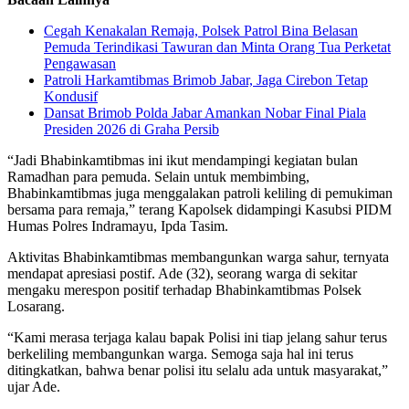
Cegah Kenakalan Remaja, Polsek Patrol Bina Belasan
Pemuda Terindikasi Tawuran dan Minta Orang Tua Perketat
Pengawasan
Patroli Harkamtibmas Brimob Jabar, Jaga Cirebon Tetap
Kondusif
Dansat Brimob Polda Jabar Amankan Nobar Final Piala
Presiden 2026 di Graha Persib
“Jadi Bhabinkamtibmas ini ikut mendampingi kegiatan bulan
Ramadhan para pemuda. Selain untuk membimbing,
Bhabinkamtibmas juga menggalakan patroli keliling di pemukiman
bersama para remaja,” terang Kapolsek didampingi Kasubsi PIDM
Humas Polres Indramayu, Ipda Tasim.
Aktivitas Bhabinkamtibmas membangunkan warga sahur, ternyata
mendapat apresiasi postif. Ade (32), seorang warga di sekitar
mengaku merespon positif terhadap Bhabinkamtibmas Polsek
Losarang.
“Kami merasa terjaga kalau bapak Polisi ini tiap jelang sahur terus
berkeliling membangunkan warga. Semoga saja hal ini terus
ditingkatkan, bahwa benar polisi itu selalu ada untuk masyarakat,”
ujar Ade.