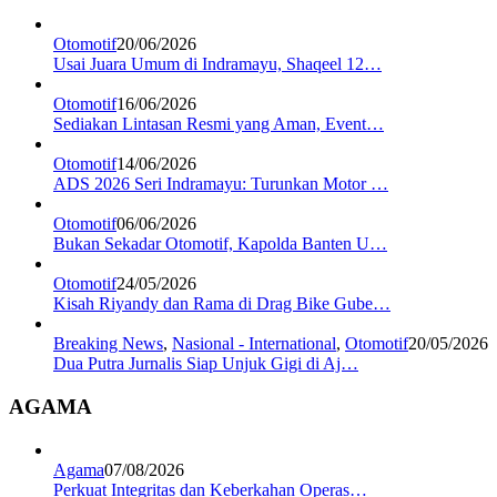
Otomotif
20/06/2026
Usai Juara Umum di Indramayu, Shaqeel 12…
Otomotif
16/06/2026
Sediakan Lintasan Resmi yang Aman, Event…
Otomotif
14/06/2026
ADS 2026 Seri Indramayu: Turunkan Motor …
Otomotif
06/06/2026
Bukan Sekadar Otomotif, Kapolda Banten U…
Otomotif
24/05/2026
Kisah Riyandy dan Rama di Drag Bike Gube…
Breaking News
,
Nasional - International
,
Otomotif
20/05/2026
Dua Putra Jurnalis Siap Unjuk Gigi di Aj…
AGAMA
Agama
07/08/2026
Perkuat Integritas dan Keberkahan Operas…