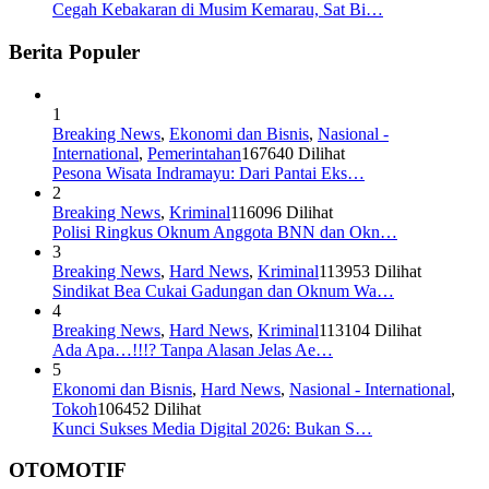
Cegah Kebakaran di Musim Kemarau, Sat Bi…
Berita Populer
1
Breaking News
,
Ekonomi dan Bisnis
,
Nasional -
International
,
Pemerintahan
167640 Dilihat
Pesona Wisata Indramayu: Dari Pantai Eks…
2
Breaking News
,
Kriminal
116096 Dilihat
Polisi Ringkus Oknum Anggota BNN dan Okn…
3
Breaking News
,
Hard News
,
Kriminal
113953 Dilihat
Sindikat Bea Cukai Gadungan dan Oknum Wa…
4
Breaking News
,
Hard News
,
Kriminal
113104 Dilihat
Ada Apa…!!!? Tanpa Alasan Jelas Ae…
5
Ekonomi dan Bisnis
,
Hard News
,
Nasional - International
,
Tokoh
106452 Dilihat
Kunci Sukses Media Digital 2026: Bukan S…
OTOMOTIF