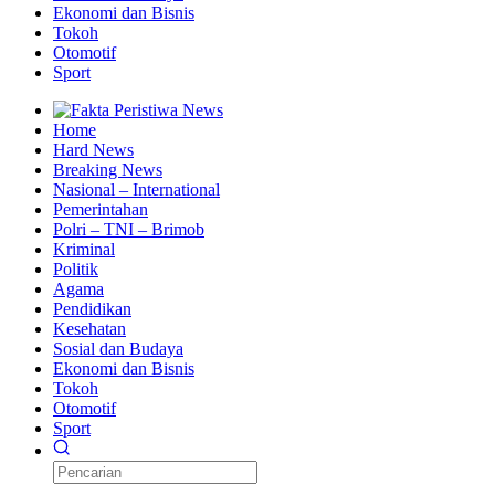
Ekonomi dan Bisnis
Tokoh
Otomotif
Sport
Home
Hard News
Breaking News
Nasional – International
Pemerintahan
Polri – TNI – Brimob
Kriminal
Politik
Agama
Pendidikan
Kesehatan
Sosial dan Budaya
Ekonomi dan Bisnis
Tokoh
Otomotif
Sport