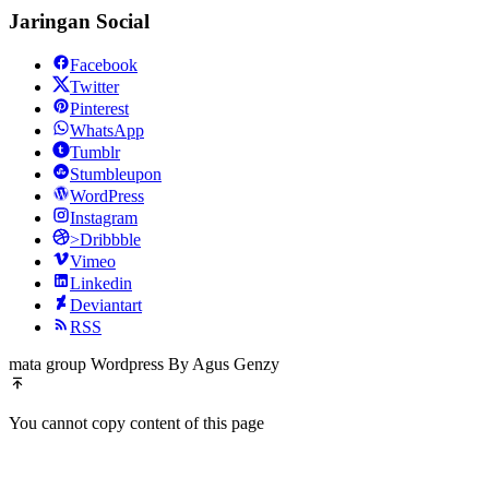
Jaringan Social
Facebook
Twitter
Pinterest
WhatsApp
Tumblr
Stumbleupon
WordPress
Instagram
>Dribbble
Vimeo
Linkedin
Deviantart
RSS
mata group Wordpress By Agus Genzy
You cannot copy content of this page