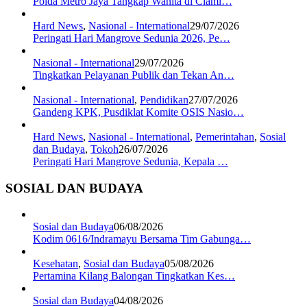
Polda Metro Jaya Tangkap Wanita di Ciami…
Hard News
,
Nasional - International
29/07/2026
Peringati Hari Mangrove Sedunia 2026, Pe…
Nasional - International
29/07/2026
Tingkatkan Pelayanan Publik dan Tekan An…
Nasional - International
,
Pendidikan
27/07/2026
Gandeng KPK, Pusdiklat Komite OSIS Nasio…
Hard News
,
Nasional - International
,
Pemerintahan
,
Sosial
dan Budaya
,
Tokoh
26/07/2026
Peringati Hari Mangrove Sedunia, Kepala …
SOSIAL DAN BUDAYA
Sosial dan Budaya
06/08/2026
Kodim 0616/Indramayu Bersama Tim Gabunga…
Kesehatan
,
Sosial dan Budaya
05/08/2026
Pertamina Kilang Balongan Tingkatkan Kes…
Sosial dan Budaya
04/08/2026