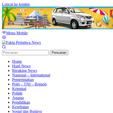
Loncat ke konten
Menu Mobile
Pencarian
Home
Hard News
Breaking News
Nasional – International
Pemerintahan
Polri – TNI – Brimob
Kriminal
Politik
Agama
Pendidikan
Kesehatan
Sosial dan Budaya