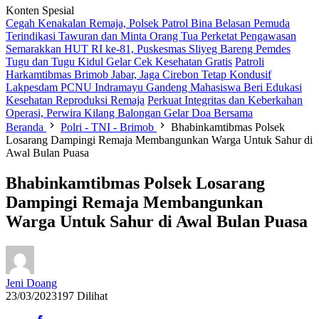
Konten Spesial
Cegah Kenakalan Remaja, Polsek Patrol Bina Belasan Pemuda
Terindikasi Tawuran dan Minta Orang Tua Perketat Pengawasan
Semarakkan HUT RI ke-81, Puskesmas Sliyeg Bareng Pemdes
Tugu dan Tugu Kidul Gelar Cek Kesehatan Gratis
Patroli
Harkamtibmas Brimob Jabar, Jaga Cirebon Tetap Kondusif
Lakpesdam PCNU Indramayu Gandeng Mahasiswa Beri Edukasi
Kesehatan Reproduksi Remaja
Perkuat Integritas dan Keberkahan
Operasi, Perwira Kilang Balongan Gelar Doa Bersama
Beranda
Polri - TNI - Brimob
Bhabinkamtibmas Polsek
Losarang Dampingi Remaja Membangunkan Warga Untuk Sahur di
Awal Bulan Puasa
Bhabinkamtibmas Polsek Losarang
Dampingi Remaja Membangunkan
Warga Untuk Sahur di Awal Bulan Puasa
Jeni Doang
23/03/2023
197 Dilihat