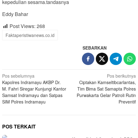
kepedulian sesama.tandasnya
Eddy Bahar
Post Views:
268
Faktaperistiwanews.co.id
SEBARKAN
Navigasi
Pos sebelumnya
Pos berikutnya
Kapolres Indramayu AKBP Dr.
Ciptakan Kamseltibcarlantas,
pos
M. Fahri Siregar Kunjungi Kantor
Tim Bima Sat Samapta Polres
Samsat Indramayu dan Satpas
Purwakarta Gelar Patroli Rutin
SIM Polres Indramayu
Preventif
POS TERKAIT