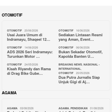
OTOMOTIF
20/06/2026
16/06/2026
OTOMOTIF
OTOMOTIF
Usai Juara Umum di
Sediakan Lintasan Resmi
Indramayu, Shaqeel 12…
yang Aman, Event…
14/06/2026
06/06/2026
OTOMOTIF
OTOMOTIF
ADS 2026 Seri Indramayu:
Bukan Sekadar Otomotif,
Turunkan Motor …
Kapolda Banten U…
24/05/2026
,
OTOMOTIF
BREAKING NEWS
NASIONAL -
Kisah Riyandy dan Rama
,
INTERNATIONAL
di Drag Bike Gube…
20/05/2026
OTOMOTIF
Dua Putra Jurnalis Siap
Unjuk Gigi di Aj…
AGAMA
03/08/2026
,
01/08/2026
AGAMA
AGAMA
PENDIDIKAN