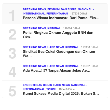
1
,
,
BREAKING NEWS
EKONOMI DAN BISNIS
NASIONAL -
,
167638 Dilihat
INTERNATIONAL
PEMERINTAHAN
Pesona Wisata Indramayu: Dari Pantai Eks…
2
,
116094 Dilihat
BREAKING NEWS
KRIMINAL
Polisi Ringkus Oknum Anggota BNN dan
Okn…
3
,
,
113950 Dilihat
BREAKING NEWS
HARD NEWS
KRIMINAL
Sindikat Bea Cukai Gadungan dan Oknum
Wa…
4
,
,
113102 Dilihat
BREAKING NEWS
HARD NEWS
KRIMINAL
Ada Apa…!!!? Tanpa Alasan Jelas Ae…
5
,
,
EKONOMI DAN BISNIS
HARD NEWS
NASIONAL -
,
106450 Dilihat
INTERNATIONAL
TOKOH
Kunci Sukses Media Digital 2026: Bukan S…