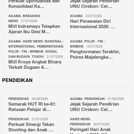
Perkuat Spiritualitas dan
Jejak Sejarah Pendirian
Konsolidasi Ka…
UNU Cirebon: Cet…
,
24/07/2026
AGAMA
BREAKING
AGAMA
Hari Perawatan Diri
27/07/2026
NEWS
MUI Indramayu Tetapkan
Internasional 2026: …
Ajaran Ibu Desi M…
,
,
,
AGAMA
HARD NEWS
NASIONAL -
AGAMA
POLRI - TNI -
,
,
16/07/2026
INTERNATIONAL
PEMERINTAHAN
BRIMOB
Penghormatan Terakhir,
,
POLRI - TNI - BRIMOB
SOSIAL
Polres Majalengka…
,
21/07/2026
DAN BUDAYA
TOKOH
MUI Kroya Angkat Bicara
Terkait Dugaan A…
PENDIDIKAN
06/08/2026
,
01/08/2026
PENDIDIKAN
AGAMA
PENDIDIKAN
Semarak HUT RI ke-81:
Jejak Sejarah Pendirian
Ratusan Pelajar di…
UNU Cirebon: Cet…
31/07/2026
,
PENDIDIKAN
HARD NEWS
Perkuat Sinergi Tekan
30/07/2026
PENDIDIKAN
Peringati Hari Anak
Stunting dan Anak …