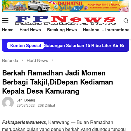
Loncat
ke
konten
Menu
Mobile
Home
Hard News
Breaking News
Nasional – International
Salurkan 15 Ribu Liter Air Bersih ke Pasekan
Konten Spesial
Patroli
Beranda
Hard News
Berkah Ramadhan Jadi Momen
Berbagi Takjil,DiDepan Kediaman
Kepala Desa Kamurang
Jeni Doang
29/03/2023
268 Dilihat
Faktaperistiwanews
, Karawang — Bulan Ramadhan
merupakan bulan yang penuh berkah,yang ditunggu tunggu