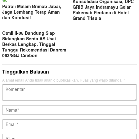
Konsolidasi Organisasi, DPC
Patroli Malam Brimob Jabar,
GRIB Jaya Indramayu Gelar
Jaga Lembang Tetap Aman
Rakercab Perdana di Hotel
dan Kondusif
Grand Trisula
Otmil II-08 Bandung Siap
Sidangkan Serda AS Usai
Berkas Lengkap, Tinggal
Tunggu Rekomendasi Danrem
063/SGJ Cirebon
Tinggalkan Balasan
Alamat email Anda tidak akan dipublikasikan.
Ruas yang wajib ditandai
*