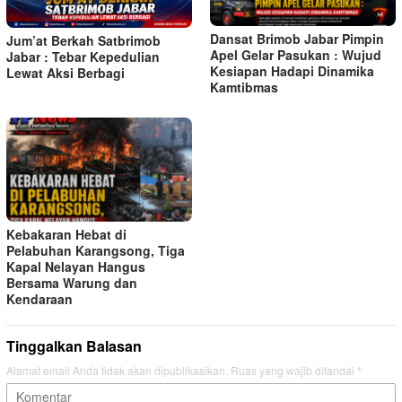
Dansat Brimob Jabar Pimpin
Jum’at Berkah Satbrimob
Apel Gelar Pasukan : Wujud
Jabar : Tebar Kepedulian
Kesiapan Hadapi Dinamika
Lewat Aksi Berbagi
Kamtibmas
Kebakaran Hebat di
Pelabuhan Karangsong, Tiga
Kapal Nelayan Hangus
Bersama Warung dan
Kendaraan
Tinggalkan Balasan
Alamat email Anda tidak akan dipublikasikan.
Ruas yang wajib ditandai
*