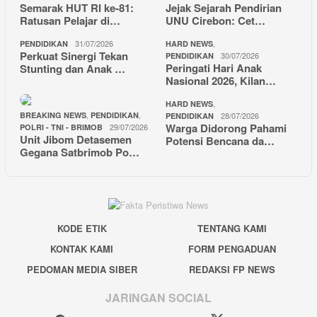
Semarak HUT RI ke-81:
Jejak Sejarah Pendirian
Ratusan Pelajar di…
UNU Cirebon: Cet…
31/07/2026
,
PENDIDIKAN
HARD NEWS
Perkuat Sinergi Tekan
30/07/2026
PENDIDIKAN
Peringati Hari Anak
Stunting dan Anak …
Nasional 2026, Kilan…
,
HARD NEWS
,
,
BREAKING NEWS
PENDIDIKAN
28/07/2026
PENDIDIKAN
Warga Didorong Pahami
29/07/2026
POLRI - TNI - BRIMOB
Unit Jibom Detasemen
Potensi Bencana da…
Gegana Satbrimob Po…
KODE ETIK
TENTANG KAMI
KONTAK KAMI
FORM PENGADUAN
PEDOMAN MEDIA SIBER
REDAKSI FP NEWS
JARINGAN SOCIAL