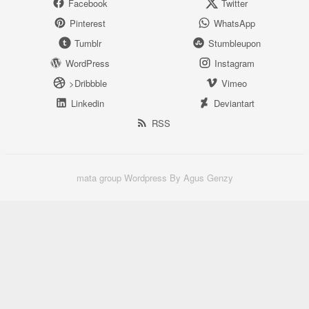
Facebook
Twitter
Pinterest
WhatsApp
Tumblr
Stumbleupon
WordPress
Instagram
>Dribbble
Vimeo
Linkedin
Deviantart
RSS
mata group Wordpress By Agus Genzy