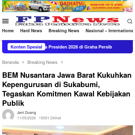
Loncat
ke
konten
Menu
Mobile
Home
Hard News
Breaking News
Nasional – International
2026 di Graha Persib
Konten Spesial
Jum’at Berkah Satbrimob Jabar : 
Beranda
Breaking News
BEM Nusantara Jawa Barat Kukuhkan
Kepengurusan di Sukabumi,
Tegaskan Komitmen Kawal Kebijakan
Publik
Jeni Doang
11/05/2026
15051 Dilihat