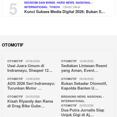
5
,
,
EKONOMI DAN BISNIS
HARD NEWS
NASIONAL -
,
106452 Dilihat
INTERNATIONAL
TOKOH
Kunci Sukses Media Digital 2026: Bukan S…
OTOMOTIF
20/06/2026
16/06/2026
OTOMOTIF
OTOMOTIF
Usai Juara Umum di
Sediakan Lintasan Resmi
Indramayu, Shaqeel 12…
yang Aman, Event…
14/06/2026
06/06/2026
OTOMOTIF
OTOMOTIF
ADS 2026 Seri Indramayu:
Bukan Sekadar Otomotif,
Turunkan Motor …
Kapolda Banten U…
24/05/2026
,
OTOMOTIF
BREAKING NEWS
NASIONAL -
Kisah Riyandy dan Rama
,
INTERNATIONAL
di Drag Bike Gube…
20/05/2026
OTOMOTIF
Dua Putra Jurnalis Siap
Unjuk Gigi di Aj…