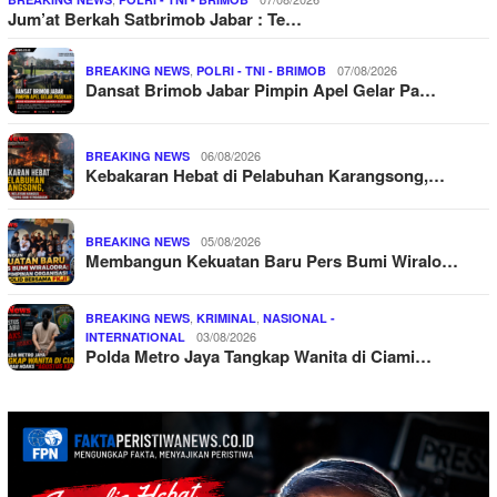
Jum’at Berkah Satbrimob Jabar : Te…
,
07/08/2026
BREAKING NEWS
POLRI - TNI - BRIMOB
Dansat Brimob Jabar Pimpin Apel Gelar Pa…
06/08/2026
BREAKING NEWS
Kebakaran Hebat di Pelabuhan Karangsong,…
05/08/2026
BREAKING NEWS
Membangun Kekuatan Baru Pers Bumi Wiralo…
,
,
BREAKING NEWS
KRIMINAL
NASIONAL -
03/08/2026
INTERNATIONAL
Polda Metro Jaya Tangkap Wanita di Ciami…