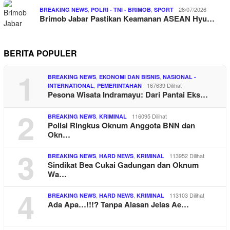
,
,
28/07/2026
BREAKING NEWS
POLRI - TNI - BRIMOB
SPORT
Brimob Jabar Pastikan Keamanan ASEAN Hyu…
BERITA POPULER
1
,
,
BREAKING NEWS
EKONOMI DAN BISNIS
NASIONAL -
,
167639 Dilihat
INTERNATIONAL
PEMERINTAHAN
Pesona Wisata Indramayu: Dari Pantai Eks…
2
,
116095 Dilihat
BREAKING NEWS
KRIMINAL
Polisi Ringkus Oknum Anggota BNN dan
Okn…
3
,
,
113952 Dilihat
BREAKING NEWS
HARD NEWS
KRIMINAL
Sindikat Bea Cukai Gadungan dan Oknum
Wa…
4
,
,
113103 Dilihat
BREAKING NEWS
HARD NEWS
KRIMINAL
Ada Apa…!!!? Tanpa Alasan Jelas Ae…