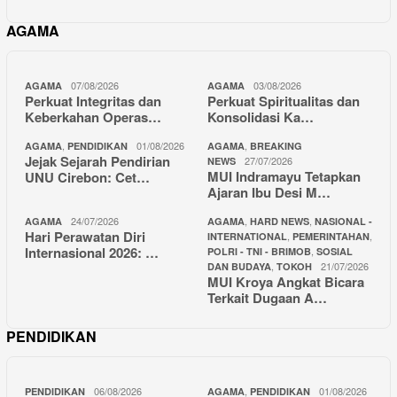
AGAMA
07/08/2026
03/08/2026
AGAMA
AGAMA
Perkuat Integritas dan
Perkuat Spiritualitas dan
Keberkahan Operas…
Konsolidasi Ka…
,
01/08/2026
,
AGAMA
PENDIDIKAN
AGAMA
BREAKING
Jejak Sejarah Pendirian
27/07/2026
NEWS
MUI Indramayu Tetapkan
UNU Cirebon: Cet…
Ajaran Ibu Desi M…
24/07/2026
,
,
AGAMA
AGAMA
HARD NEWS
NASIONAL -
Hari Perawatan Diri
,
,
INTERNATIONAL
PEMERINTAHAN
Internasional 2026: …
,
POLRI - TNI - BRIMOB
SOSIAL
,
21/07/2026
DAN BUDAYA
TOKOH
MUI Kroya Angkat Bicara
Terkait Dugaan A…
PENDIDIKAN
06/08/2026
,
01/08/2026
PENDIDIKAN
AGAMA
PENDIDIKAN