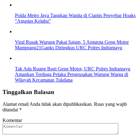
Polda Metro Jaya Tangkap Wanita di Ciamis Penyebar Hoaks
“Agustus Kelabu”
Viral Rusak Warung Pakai Sajam, 5 Anggota Geng Motor
Mamprang21Ganks Diringkus URC Polres Indramayu
Tak Ada Ruang Bagi Geng Motor, URC Polres Indramayu
Amankan Terduga Pelaku Pengrusakan Warung Warga di
Wilayah Kecamatan Tukdana
Tinggalkan Balasan
Alamat email Anda tidak akan dipublikasikan.
Ruas yang wajib
ditandai
*
Komentar