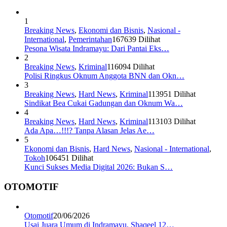
1
Breaking News
,
Ekonomi dan Bisnis
,
Nasional -
International
,
Pemerintahan
167639 Dilihat
Pesona Wisata Indramayu: Dari Pantai Eks…
2
Breaking News
,
Kriminal
116094 Dilihat
Polisi Ringkus Oknum Anggota BNN dan Okn…
3
Breaking News
,
Hard News
,
Kriminal
113951 Dilihat
Sindikat Bea Cukai Gadungan dan Oknum Wa…
4
Breaking News
,
Hard News
,
Kriminal
113103 Dilihat
Ada Apa…!!!? Tanpa Alasan Jelas Ae…
5
Ekonomi dan Bisnis
,
Hard News
,
Nasional - International
,
Tokoh
106451 Dilihat
Kunci Sukses Media Digital 2026: Bukan S…
OTOMOTIF
Otomotif
20/06/2026
Usai Juara Umum di Indramayu, Shaqeel 12…