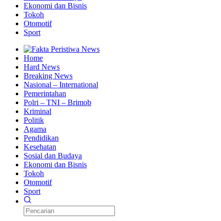
Ekonomi dan Bisnis
Tokoh
Otomotif
Sport
Home
Hard News
Breaking News
Nasional – International
Pemerintahan
Polri – TNI – Brimob
Kriminal
Politik
Agama
Pendidikan
Kesehatan
Sosial dan Budaya
Ekonomi dan Bisnis
Tokoh
Otomotif
Sport