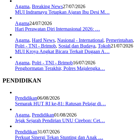
Agama
,
Breaking News
27/07/2026
MUI Indramayu Tetapkan Ajaran Ibu Desi M…
Agama
24/07/2026
Hari Perawatan Diri Internasional 2026: …
Agama
,
Hard News
,
Nasional - International
,
Pemerintahan
,
Polri - TNI - Brimob
,
Sosial dan Budaya
,
Tokoh
21/07/2026
MUI Kroya Angkat Bicara Terkait Dugaan A…
Agama
,
Polri - TNI - Brimob
16/07/2026
Penghormatan Terakhir, Polres Majalengka…
PENDIDIKAN
Pendidikan
06/08/2026
Semarak HUT RI ke-81: Ratusan Pelajar di…
Agama
,
Pendidikan
01/08/2026
Jejak Sejarah Pendirian UNU Cirebon: Cet…
Pendidikan
31/07/2026
Perkuat Sinergi Tekan Stunting dan Anak …