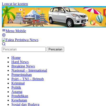
Loncat ke konten
Menu Mobile
Pencarian
Home
Hard News
Breaking News
Nasional – International
Pemerintahan
Polri – TNI – Brimob
Kriminal
Politik
Agama
Pendidikan
Kesehatan
Sosial dan Budaya