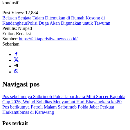
kondusif.
Post Views:
12,884
Belasan Senjata Tajam Ditemukan di Rumah Kosong di
Kandanghaur
Polisi Duga Akan Digunakan untuk Tawuran
Penulis: Nurpad
Editor: Redaksi
Sumber:
https://faktaperistiwanews.co.id/
Sebarkan
Navigasi pos
Pos sebelumnya
Satbrimob Polda Jabar Juara Mini Soccer Kapolda
Cup 2026, Wujud Soliditas Menyambut Hari Bhayangkara ke-80
Pos berikutnya
Patroli Malam Satbrimob Polda Jabar Perkuat
Harkamtibmas di Karawang
Pos terkait