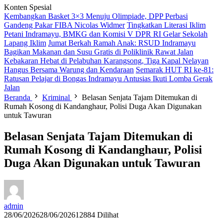
Konten Spesial
Kembangkan Basket 3×3 Menuju Olimpiade, DPP Perbasi
Gandeng Pakar FIBA Nicolas Widmer
Tingkatkan Literasi Iklim
Petani Indramayu, BMKG dan Komisi V DPR RI Gelar Sekolah
Lapang Iklim
Jumat Berkah Ramah Anak: RSUD Indramayu
Bagikan Makanan dan Susu Gratis di Poliklinik Rawat Jalan
Kebakaran Hebat di Pelabuhan Karangsong, Tiga Kapal Nelayan
Hangus Bersama Warung dan Kendaraan
Semarak HUT RI ke-81:
Ratusan Pelajar di Bongas Indramayu Antusias Ikuti Lomba Gerak
Jalan
Beranda
Kriminal
Belasan Senjata Tajam Ditemukan di
Rumah Kosong di Kandanghaur, Polisi Duga Akan Digunakan
untuk Tawuran
Belasan Senjata Tajam Ditemukan di
Rumah Kosong di Kandanghaur, Polisi
Duga Akan Digunakan untuk Tawuran
admin
28/06/2026
28/06/2026
12884 Dilihat