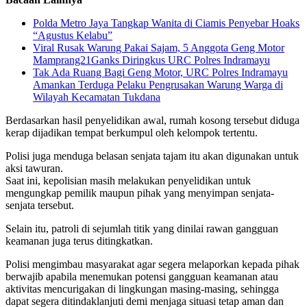
Polda Metro Jaya Tangkap Wanita di Ciamis Penyebar Hoaks
“Agustus Kelabu”
Viral Rusak Warung Pakai Sajam, 5 Anggota Geng Motor
Mamprang21Ganks Diringkus URC Polres Indramayu
Tak Ada Ruang Bagi Geng Motor, URC Polres Indramayu
Amankan Terduga Pelaku Pengrusakan Warung Warga di
Wilayah Kecamatan Tukdana
Berdasarkan hasil penyelidikan awal, rumah kosong tersebut diduga
kerap dijadikan tempat berkumpul oleh kelompok tertentu.
Polisi juga menduga belasan senjata tajam itu akan digunakan untuk
aksi tawuran.
Saat ini, kepolisian masih melakukan penyelidikan untuk
mengungkap pemilik maupun pihak yang menyimpan senjata-
senjata tersebut.
Selain itu, patroli di sejumlah titik yang dinilai rawan gangguan
keamanan juga terus ditingkatkan.
Polisi mengimbau masyarakat agar segera melaporkan kepada pihak
berwajib apabila menemukan potensi gangguan keamanan atau
aktivitas mencurigakan di lingkungan masing-masing, sehingga
dapat segera ditindaklanjuti demi menjaga situasi tetap aman dan