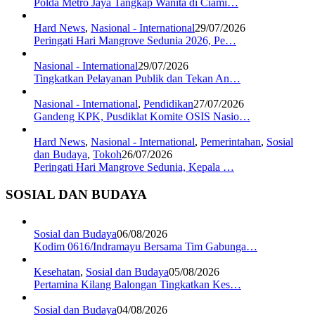
Polda Metro Jaya Tangkap Wanita di Ciami…
Hard News
,
Nasional - International
29/07/2026
Peringati Hari Mangrove Sedunia 2026, Pe…
Nasional - International
29/07/2026
Tingkatkan Pelayanan Publik dan Tekan An…
Nasional - International
,
Pendidikan
27/07/2026
Gandeng KPK, Pusdiklat Komite OSIS Nasio…
Hard News
,
Nasional - International
,
Pemerintahan
,
Sosial
dan Budaya
,
Tokoh
26/07/2026
Peringati Hari Mangrove Sedunia, Kepala …
SOSIAL DAN BUDAYA
Sosial dan Budaya
06/08/2026
Kodim 0616/Indramayu Bersama Tim Gabunga…
Kesehatan
,
Sosial dan Budaya
05/08/2026
Pertamina Kilang Balongan Tingkatkan Kes…
Sosial dan Budaya
04/08/2026