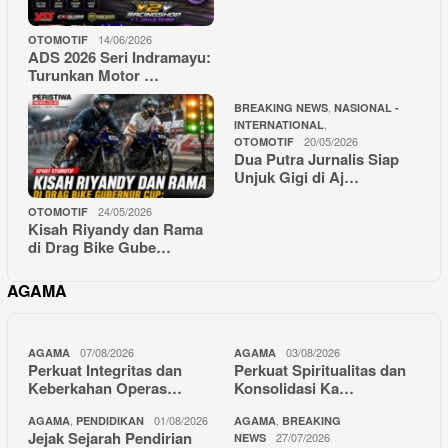
14/06/2026
OTOMOTIF
ADS 2026 Seri Indramayu:
Turunkan Motor …
,
BREAKING NEWS
NASIONAL -
,
INTERNATIONAL
20/05/2026
OTOMOTIF
Dua Putra Jurnalis Siap
Unjuk Gigi di Aj…
24/05/2026
OTOMOTIF
Kisah Riyandy dan Rama
di Drag Bike Gube…
AGAMA
07/08/2026
03/08/2026
AGAMA
AGAMA
Perkuat Integritas dan
Perkuat Spiritualitas dan
Keberkahan Operas…
Konsolidasi Ka…
,
01/08/2026
,
AGAMA
PENDIDIKAN
AGAMA
BREAKING
Jejak Sejarah Pendirian
27/07/2026
NEWS