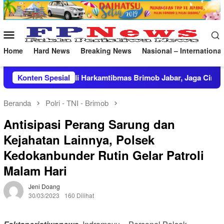
Loncat
ke
konten
Menu
Mobile
Home
Hard News
Breaking News
Nasional – International
kamtibmas Brimob Jabar, Jaga Cirebon Tetap Kondusif
Konten Spesial
La
Beranda
Polri - TNI - Brimob
Antisipasi Perang Sarung dan
Kejahatan Lainnya, Polsek
Kedokanbunder Rutin Gelar Patroli
Malam Hari
Jeni Doang
30/03/2023
160 Dilihat