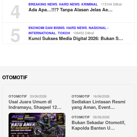
4
,
,
113104 Dilihat
BREAKING NEWS
HARD NEWS
KRIMINAL
Ada Apa…!!!? Tanpa Alasan Jelas Ae…
5
,
,
EKONOMI DAN BISNIS
HARD NEWS
NASIONAL -
,
106452 Dilihat
INTERNATIONAL
TOKOH
Kunci Sukses Media Digital 2026: Bukan S…
OTOMOTIF
20/06/2026
16/06/2026
OTOMOTIF
OTOMOTIF
Usai Juara Umum di
Sediakan Lintasan Resmi
Indramayu, Shaqeel 12…
yang Aman, Event…
06/06/2026
OTOMOTIF
Bukan Sekadar Otomotif,
Kapolda Banten U…