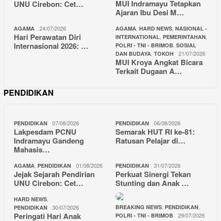
MUI Indramayu Tetapkan
UNU Cirebon: Cet…
Ajaran Ibu Desi M…
24/07/2026
,
,
AGAMA
AGAMA
HARD NEWS
NASIONAL -
Hari Perawatan Diri
,
,
INTERNATIONAL
PEMERINTAHAN
Internasional 2026: …
,
POLRI - TNI - BRIMOB
SOSIAL
,
21/07/2026
DAN BUDAYA
TOKOH
MUI Kroya Angkat Bicara
Terkait Dugaan A…
PENDIDIKAN
07/08/2026
06/08/2026
PENDIDIKAN
PENDIDIKAN
Lakpesdam PCNU
Semarak HUT RI ke-81:
Indramayu Gandeng
Ratusan Pelajar di…
Mahasis…
,
01/08/2026
31/07/2026
AGAMA
PENDIDIKAN
PENDIDIKAN
Jejak Sejarah Pendirian
Perkuat Sinergi Tekan
UNU Cirebon: Cet…
Stunting dan Anak …
,
HARD NEWS
,
,
30/07/2026
BREAKING NEWS
PENDIDIKAN
PENDIDIKAN
Peringati Hari Anak
29/07/2026
POLRI - TNI - BRIMOB