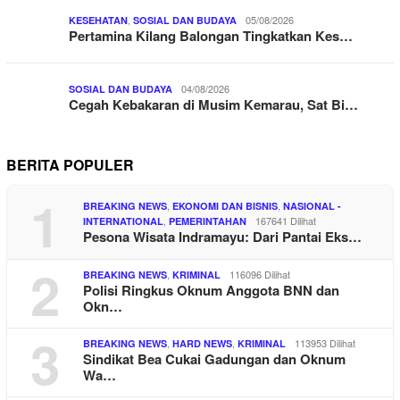
,
05/08/2026
KESEHATAN
SOSIAL DAN BUDAYA
Pertamina Kilang Balongan Tingkatkan Kes…
04/08/2026
SOSIAL DAN BUDAYA
Cegah Kebakaran di Musim Kemarau, Sat Bi…
BERITA POPULER
1
,
,
BREAKING NEWS
EKONOMI DAN BISNIS
NASIONAL -
,
167641 Dilihat
INTERNATIONAL
PEMERINTAHAN
Pesona Wisata Indramayu: Dari Pantai Eks…
2
,
116096 Dilihat
BREAKING NEWS
KRIMINAL
Polisi Ringkus Oknum Anggota BNN dan
Okn…
3
,
,
113953 Dilihat
BREAKING NEWS
HARD NEWS
KRIMINAL
Sindikat Bea Cukai Gadungan dan Oknum
Wa…