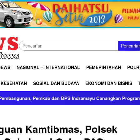
Pencaria
NEWS
NASIONAL – INTERNATIONAL
PEMERINTAHAN
POLRI
KESEHATAN
SOSIAL DAN BUDAYA
EKONOMI DAN BISNIS
n, Pemkab dan BPS Indramayu Canangkan Program Desa Cantik
gguan Kamtibmas, Polsek