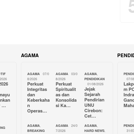
AGAMA
PENDI
07/0
03/0
,
TIF
AGAMA
AGAMA
AGAMA
PENDI
/2026
8/2026
8/2026
07/0
PENDIDIKAN
2026
Perkuat
Perkuat
Lakp
01/08/2026
Jejak
Integritas
Spiritualit
m P
Sejarah
amayu
dan
as dan
Indr
Pendirian
unkan
Keberkaha
Konsolida
Gan
UNU
r …
n
si Ka…
Mah
Cirebon:
Operas…
Cet…
,
24/0
,
AGAMA
AGAMA
AGAMA
PENDI
ING
7/2026
,
31/0
BREAKING
HARD NEWS