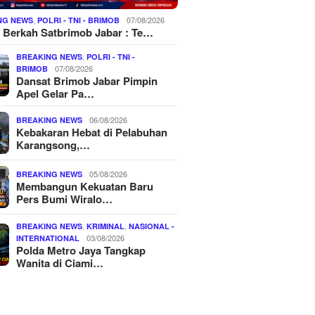
,
07/08/2026
NG NEWS
POLRI - TNI - BRIMOB
 Berkah Satbrimob Jabar : Te…
,
BREAKING NEWS
POLRI - TNI -
07/08/2026
BRIMOB
Dansat Brimob Jabar Pimpin
Apel Gelar Pa…
06/08/2026
BREAKING NEWS
Kebakaran Hebat di Pelabuhan
Karangsong,…
05/08/2026
BREAKING NEWS
Membangun Kekuatan Baru
Pers Bumi Wiralo…
,
,
BREAKING NEWS
KRIMINAL
NASIONAL -
03/08/2026
INTERNATIONAL
Polda Metro Jaya Tangkap
Wanita di Ciami…