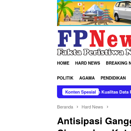
Loncat
ke
konten
HOME
HARD NEWS
BREAKING 
POLITIK
AGAMA
PENDIDIKAN
lar Doa Bersama
Tingkatkan Kualitas Data Pembanguna
Konten Spesial
Beranda
Hard News
Antisipasi Gan