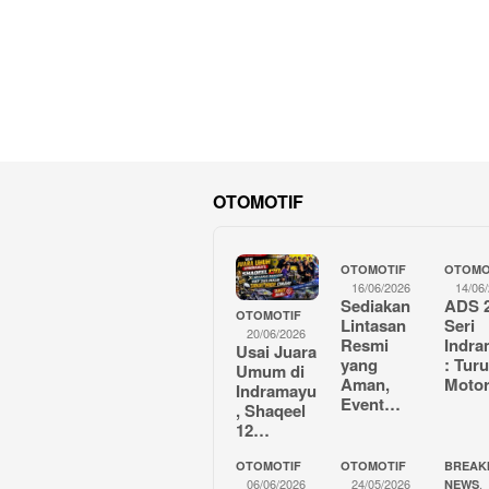
OTOMOTIF
OTOMOTIF
OTOMO
16/06/2026
14/06
Sediakan
ADS 
OTOMOTIF
Lintasan
Seri
20/06/2026
Resmi
Indr
Usai Juara
yang
: Tur
Umum di
Aman,
Moto
Indramayu
Event…
, Shaqeel
12…
OTOMOTIF
OTOMOTIF
BREAK
06/06/2026
24/05/2026
,
NEWS