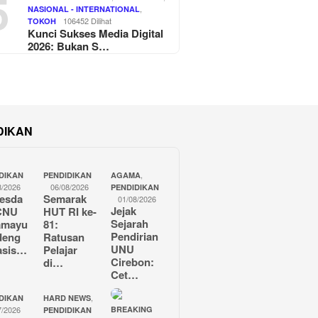
5
,
NASIONAL - INTERNATIONAL
106452 Dilihat
TOKOH
Kunci Sukses Media Digital
2026: Bukan S…
DIKAN
,
DIKAN
PENDIDIKAN
AGAMA
8/2026
06/08/2026
PENDIDIKAN
esda
Semarak
01/08/2026
Jejak
CNU
HUT RI ke-
Sejarah
amayu
81:
Pendirian
deng
Ratusan
UNU
asis…
Pelajar
Cirebon:
di…
Cet…
,
DIKAN
HARD NEWS
7/2026
BREAKING
PENDIDIKAN