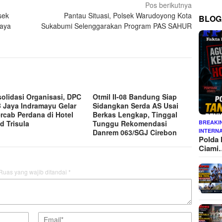
Pos berikutnya
sek
Pantau Situasi, Polsek Warudoyong Kota
BLOG
paya
Sukabumi Selenggarakan Program PAS SAHUR
olidasi Organisasi, DPC
Otmil II-08 Bandung Siap
 Jaya Indramayu Gelar
Sidangkan Serda AS Usai
rcab Perdana di Hotel
Berkas Lengkap, Tinggal
d Trisula
Tunggu Rekomendasi
BREAKI
INTERN
Danrem 063/SGJ Cirebon
Polda 
Ciami
Ruas yang wajib ditandai
*