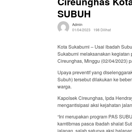
Cireunghas Kot
SUBUH
Admin
01/04/2023
198 Dilihat
Kota Sukabumi – Usai ibadah Subu
Sukabumi melaksanakan kegiatan pa
Cireunghas, Minggu (02/04/2023) p
Upaya preventif yang diselenggar
Subuh) tersebut dilakukan ke beb
warga.
Kapolsek Cireunghas, lpda Hendray
mengantisipasi aksi kejahatan jal
“Ini merupakan program PAS SUBUH
kamtibmas pasca ibadah shalat Sub
jalanan, salah satunya aksi balapa