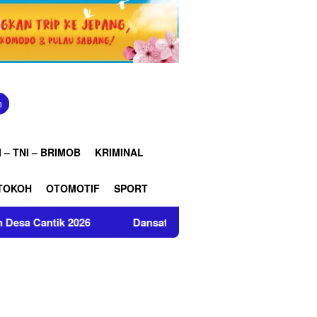
n
 – TNI – BRIMOB
KRIMINAL
TOKOH
OTOMOTIF
SPORT
 2026
Dansat Brimob Polda Jabar Amankan Nobar Final Pi