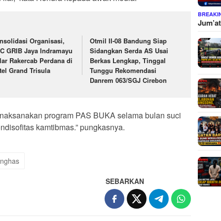
BREAKI
Jum’at
nsolidasi Organisasi,
Otmil II-08 Bandung Siap
C GRIB Jaya Indramayu
Sidangkan Serda AS Usai
lar Rakercab Perdana di
Berkas Lengkap, Tinggal
tel Grand Trisula
Tunggu Rekomendasi
Danrem 063/SGJ Cirebon
naksanakan program PAS BUKA selama bulan suci
disofitas kamtibmas.” pungkasnya.
unghas
SEBARKAN