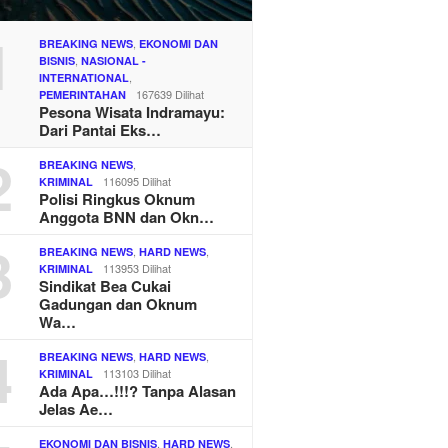
1
,
BREAKING NEWS
EKONOMI DAN
,
BISNIS
NASIONAL -
,
INTERNATIONAL
167639 Dilihat
PEMERINTAHAN
Pesona Wisata Indramayu:
Dari Pantai Eks…
2
,
BREAKING NEWS
116095 Dilihat
KRIMINAL
Polisi Ringkus Oknum
Anggota BNN dan Okn…
3
,
,
BREAKING NEWS
HARD NEWS
113953 Dilihat
KRIMINAL
Sindikat Bea Cukai
Gadungan dan Oknum
Wa…
4
,
,
BREAKING NEWS
HARD NEWS
113103 Dilihat
KRIMINAL
Ada Apa…!!!? Tanpa Alasan
Jelas Ae…
,
,
EKONOMI DAN BISNIS
HARD NEWS