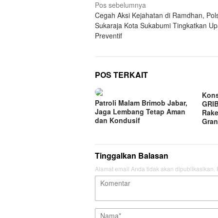
Navigasi
Pos sebelumnya
Cegah Aksi Kejahatan di Ramdhan, Pol
pos
Sukaraja Kota Sukabumi Tingkatkan U
Preventif
POS TERKAIT
Kons
Patroli Malam Brimob Jabar,
GRIB
Jaga Lembang Tetap Aman
Rake
dan Kondusif
Gran
Tinggalkan Balasan
Alamat email Anda tidak akan dipublikasikan.