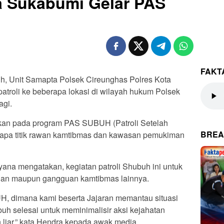
a Sukabumi Gelar PAS
FAKT
h, Unit Samapta Polsek Cireunghas Polres Kota
troli ke beberapa lokasi di wilayah hukum Polsek
agi.
akan pada program PAS SUBUH (Patroli Setelah
BREA
erapa titik rawan kamtibmas dan kawasan pemukiman
ana mengatakan, kegiatan patroli Shubuh ini untuk
anan maupun gangguan kamtibmas lainnya.
, dimana kami beserta Jajaran memantau situasi
uh selesai untuk meminimalisir aksi kejahatan
n liar,” kata Hendra kepada awak media.