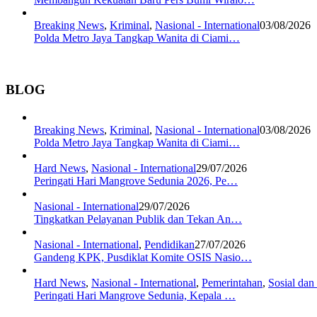
Breaking News
,
Kriminal
,
Nasional - International
03/08/2026
Polda Metro Jaya Tangkap Wanita di Ciami…
BLOG
Breaking News
,
Kriminal
,
Nasional - International
03/08/2026
Polda Metro Jaya Tangkap Wanita di Ciami…
Hard News
,
Nasional - International
29/07/2026
Peringati Hari Mangrove Sedunia 2026, Pe…
Nasional - International
29/07/2026
Tingkatkan Pelayanan Publik dan Tekan An…
Nasional - International
,
Pendidikan
27/07/2026
Gandeng KPK, Pusdiklat Komite OSIS Nasio…
Hard News
,
Nasional - International
,
Pemerintahan
,
Sosial da
Peringati Hari Mangrove Sedunia, Kepala …