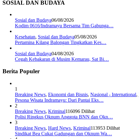
SOSIAL DAN BUDAYA
Sosial dan Budaya
06/08/2026
Kodim 0616/Indramayu Bersama Tim Gabunga…
Kesehatan
,
Sosial dan Budaya
05/08/2026
Pertamina Kilang Balongan Tingkatkan Kes…
Sosial dan Budaya
04/08/2026
Cegah Kebakaran di Musim Kemarau, Sat Bi…
Berita Populer
1
Breaking News
,
Ekonomi dan Bisnis
,
Nasional - International
,
Pesona Wisata Indramayu: Dari Pantai Eks…
2
Breaking News
,
Kriminal
116096 Dilihat
Polisi Ringkus Oknum Anggota BNN dan Okn…
3
Breaking News
,
Hard News
,
Kriminal
113953 Dilihat
Sindikat Bea Cukai Gadungan dan Oknum Wa…