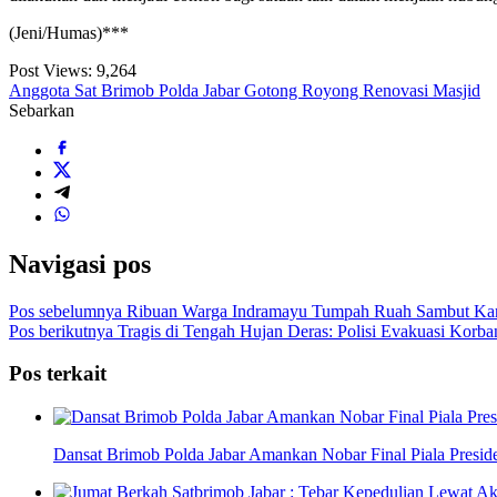
(Jeni/Humas)***
Post Views:
9,264
Anggota Sat Brimob Polda Jabar Gotong Royong Renovasi Masjid
Sebarkan
Navigasi pos
Pos sebelumnya
Ribuan Warga Indramayu Tumpah Ruah Sambut Ka
Pos berikutnya
Tragis di Tengah Hujan Deras: Polisi Evakuasi Korba
Pos terkait
Dansat Brimob Polda Jabar Amankan Nobar Final Piala Preside