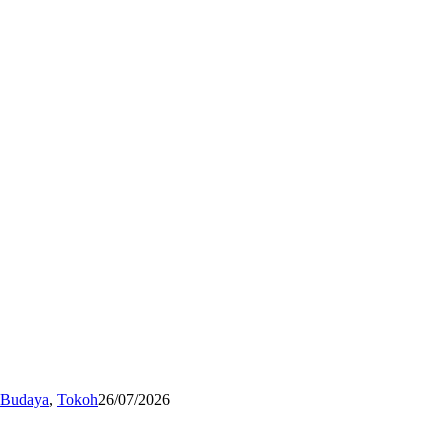
n Budaya
,
Tokoh
26/07/2026