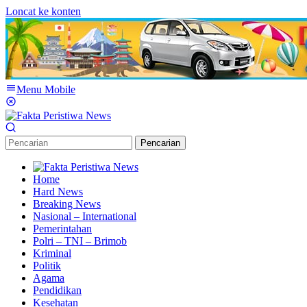
Loncat ke konten
Menu Mobile
Pencarian
Home
Hard News
Breaking News
Nasional – International
Pemerintahan
Polri – TNI – Brimob
Kriminal
Politik
Agama
Pendidikan
Kesehatan