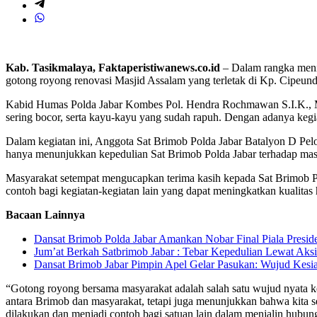
Kab. Tasikmalaya, Faktaperistiwanews.co.id
– Dalam rangka meni
gotong royong renovasi Masjid Assalam yang terletak di Kp. Cipeun
Kabid Humas Polda Jabar Kombes Pol. Hendra Rochmawan S.I.K., M.H
sering bocor, serta kayu-kayu yang sudah rapuh. Dengan adanya keg
Dalam kegiatan ini, Anggota Sat Brimob Polda Jabar Batalyon D Pel
hanya menunjukkan kepedulian Sat Brimob Polda Jabar terhadap mas
Masyarakat setempat mengucapkan terima kasih kepada Sat Brimob Pol
contoh bagi kegiatan-kegiatan lain yang dapat meningkatkan kualitas
Bacaan Lainnya
Dansat Brimob Polda Jabar Amankan Nobar Final Piala Preside
Jum’at Berkah Satbrimob Jabar : Tebar Kepedulian Lewat Aksi
Dansat Brimob Jabar Pimpin Apel Gelar Pasukan: Wujud Kes
“Gotong royong bersama masyarakat adalah salah satu wujud nyata 
antara Brimob dan masyarakat, tetapi juga menunjukkan bahwa kita 
dilakukan dan menjadi contoh bagi satuan lain dalam menjalin hub