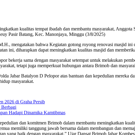
ngkatkan kualitas tempat ibadah dan membantu masyarakat, Anggota S
deuy Pasir Batang, Kec. Manonjaya, Minggu (3/8/2025)
., mengatakan bahwa Kegiatan gotong royong renovasi masjid ini dil
iatan ini, diharapkan dapat meningkatkan kualitas masjid dan member
opor bekerja sama dengan masyarakat setempat untuk melakukan pembon
yarakat, tetapi juga memperkuat hubungan antara Brimob dan masyara
da Jabar Batalyon D Pelopor atas bantuan dan kepedulian mereka dala
 hidup masyarakat.
n 2026 di Graha Persib
 Berbagi
iapan Hadapi Dinamika Kamtibmas
kepedulian dan komitmen Brimob dalam membantu meningkatkan kualita
semua memiliki tanggung jawab bersama dalam membangun dan memajuka
ungan yang baik dengan masyarakat.” Ujar Dansat Brimob Jabar Kombe