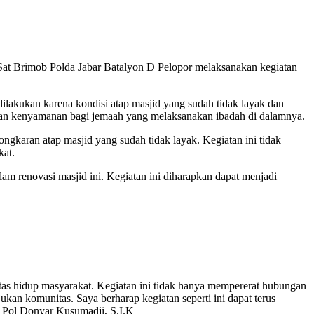
at Brimob Polda Jabar Batalyon D Pelopor melaksanakan kegiatan
akukan karena kondisi atap masjid yang sudah tidak layak dan
ikan kenyamanan bagi jemaah yang melaksanakan ibadah di dalamnya.
gkaran atap masjid yang sudah tidak layak. Kegiatan ini tidak
kat.
m renovasi masjid ini. Kegiatan ini diharapkan dapat menjadi
s hidup masyarakat. Kegiatan ini tidak hanya mempererat hubungan
n komunitas. Saya berharap kegiatan seperti ini dapat terus
s Pol Donyar Kusumadji, S.I.K