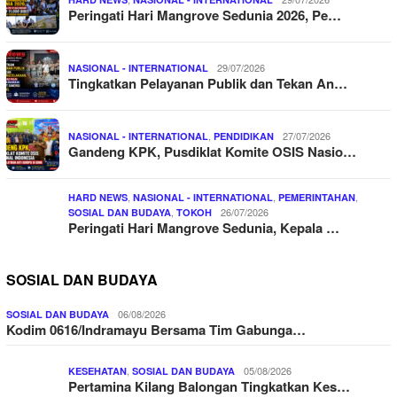
Peringati Hari Mangrove Sedunia 2026, Pe…
29/07/2026
NASIONAL - INTERNATIONAL
Tingkatkan Pelayanan Publik dan Tekan An…
,
27/07/2026
NASIONAL - INTERNATIONAL
PENDIDIKAN
Gandeng KPK, Pusdiklat Komite OSIS Nasio…
,
,
,
HARD NEWS
NASIONAL - INTERNATIONAL
PEMERINTAHAN
,
26/07/2026
SOSIAL DAN BUDAYA
TOKOH
Peringati Hari Mangrove Sedunia, Kepala …
SOSIAL DAN BUDAYA
06/08/2026
SOSIAL DAN BUDAYA
Kodim 0616/Indramayu Bersama Tim Gabunga…
,
05/08/2026
KESEHATAN
SOSIAL DAN BUDAYA
Pertamina Kilang Balongan Tingkatkan Kes…