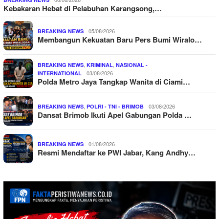
Kebakaran Hebat di Pelabuhan Karangsong,…
05/08/2026
BREAKING NEWS
Membangun Kekuatan Baru Pers Bumi Wiralo…
,
,
BREAKING NEWS
KRIMINAL
NASIONAL -
03/08/2026
INTERNATIONAL
Polda Metro Jaya Tangkap Wanita di Ciami…
,
03/08/2026
BREAKING NEWS
POLRI - TNI - BRIMOB
Dansat Brimob Ikuti Apel Gabungan Polda …
01/08/2026
BREAKING NEWS
Resmi Mendaftar ke PWI Jabar, Kang Andhy…