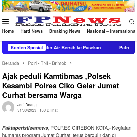
Loncat
ke
konten
Menu
Mobile
Home
Hard News
Breaking News
Nasional – International
r Bersih ke Pasekan
Konten Spesial
Patroli Malam Brimob Jabar, Jaga
Beranda
Polri - TNI - Brimob
Ajak peduli Kamtibmas ,Polsek
Kesambi Polres Ciko Gelar Jumat
Curhat bersama Warga
Jeni Doang
31/03/2023
163 Dilihat
Faktaperistiwanews
, POLRES CIREBON KOTA,- Kegiatan
humanis program Jumat Curhat, terus bergulir dan di