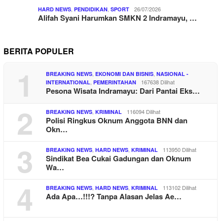
,
,
26/07/2026
HARD NEWS
PENDIDIKAN
SPORT
Alifah Syani Harumkan SMKN 2 Indramayu, …
BERITA POPULER
1
,
,
BREAKING NEWS
EKONOMI DAN BISNIS
NASIONAL -
,
167638 Dilihat
INTERNATIONAL
PEMERINTAHAN
Pesona Wisata Indramayu: Dari Pantai Eks…
2
,
116094 Dilihat
BREAKING NEWS
KRIMINAL
Polisi Ringkus Oknum Anggota BNN dan
Okn…
3
,
,
113950 Dilihat
BREAKING NEWS
HARD NEWS
KRIMINAL
Sindikat Bea Cukai Gadungan dan Oknum
Wa…
4
,
,
113102 Dilihat
BREAKING NEWS
HARD NEWS
KRIMINAL
Ada Apa…!!!? Tanpa Alasan Jelas Ae…