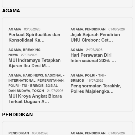
AGAMA
03/08/2026
,
01/08/2026
AGAMA
AGAMA
PENDIDIKAN
Perkuat Spiritualitas dan
Jejak Sejarah Pendirian
Konsolidasi Ka…
UNU Cirebon: Cet…
,
24/07/2026
AGAMA
BREAKING
AGAMA
Hari Perawatan Diri
27/07/2026
NEWS
MUI Indramayu Tetapkan
Internasional 2026: …
Ajaran Ibu Desi M…
,
,
,
AGAMA
HARD NEWS
NASIONAL -
AGAMA
POLRI - TNI -
,
,
16/07/2026
INTERNATIONAL
PEMERINTAHAN
BRIMOB
Penghormatan Terakhir,
,
POLRI - TNI - BRIMOB
SOSIAL
Polres Majalengka…
,
21/07/2026
DAN BUDAYA
TOKOH
MUI Kroya Angkat Bicara
Terkait Dugaan A…
PENDIDIKAN
06/08/2026
,
01/08/2026
PENDIDIKAN
AGAMA
PENDIDIKAN