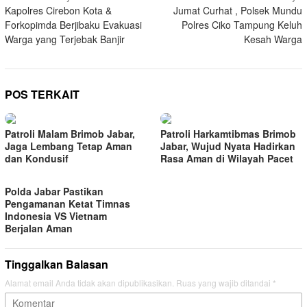
Kapolres Cirebon Kota &
Jumat Curhat , Polsek Mundu
pos
Forkopimda Berjibaku Evakuasi
Polres Ciko Tampung Keluh
Warga yang Terjebak Banjir
Kesah Warga
POS TERKAIT
Patroli Malam Brimob Jabar,
Patroli Harkamtibmas Brimob
Jaga Lembang Tetap Aman
Jabar, Wujud Nyata Hadirkan
dan Kondusif
Rasa Aman di Wilayah Pacet
Polda Jabar Pastikan
Pengamanan Ketat Timnas
Indonesia VS Vietnam
Berjalan Aman
Tinggalkan Balasan
Alamat email Anda tidak akan dipublikasikan.
Ruas yang wajib ditandai
*