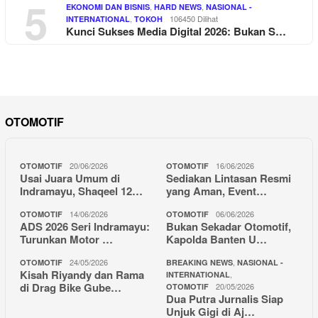
5
,
,
EKONOMI DAN BISNIS
HARD NEWS
NASIONAL -
,
106450 Dilihat
INTERNATIONAL
TOKOH
Kunci Sukses Media Digital 2026: Bukan S…
OTOMOTIF
20/06/2026
16/06/2026
OTOMOTIF
OTOMOTIF
Usai Juara Umum di
Sediakan Lintasan Resmi
Indramayu, Shaqeel 12…
yang Aman, Event…
14/06/2026
06/06/2026
OTOMOTIF
OTOMOTIF
ADS 2026 Seri Indramayu:
Bukan Sekadar Otomotif,
Turunkan Motor …
Kapolda Banten U…
24/05/2026
,
OTOMOTIF
BREAKING NEWS
NASIONAL -
Kisah Riyandy dan Rama
,
INTERNATIONAL
di Drag Bike Gube…
20/05/2026
OTOMOTIF
Dua Putra Jurnalis Siap
Unjuk Gigi di Aj…