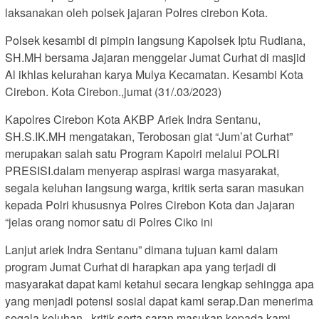
laksanakan oleh polsek jajaran Polres cirebon Kota.
Polsek kesambi di pimpin langsung Kapolsek Iptu Rudiana,
SH.MH bersama Jajaran menggelar Jumat Curhat di masjid
Al ikhlas kelurahan karya Mulya Kecamatan. Kesambi Kota
Cirebon. Kota Cirebon.,jumat (31/.03/2023)
Kapolres Cirebon Kota AKBP Ariek Indra Sentanu,
SH.S.IK.MH mengatakan, Terobosan giat “Jum’at Curhat”
merupakan salah satu Program Kapolri melalui POLRI
PRESISI.dalam menyerap aspirasi warga masyarakat,
segala keluhan langsung warga, kritik serta saran masukan
kepada Polri khususnya Polres Cirebon Kota dan Jajaran
“jelas orang nomor satu di Polres Ciko ini
Lanjut ariek Indra Sentanu” dimana tujuan kami dalam
program Jumat Curhat di harapkan apa yang terjadi di
masyarakat dapat kami ketahui secara lengkap sehingga apa
yang menjadi potensi sosial dapat kami serap.Dan menerima
segala keluhan , kritik serta saran masukan kepada kami