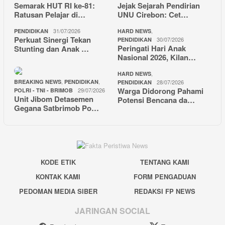
Semarak HUT RI ke-81:
Jejak Sejarah Pendirian
Ratusan Pelajar di…
UNU Cirebon: Cet…
31/07/2026
,
PENDIDIKAN
HARD NEWS
Perkuat Sinergi Tekan
30/07/2026
PENDIDIKAN
Peringati Hari Anak
Stunting dan Anak …
Nasional 2026, Kilan…
,
HARD NEWS
,
,
BREAKING NEWS
PENDIDIKAN
28/07/2026
PENDIDIKAN
Warga Didorong Pahami
29/07/2026
POLRI - TNI - BRIMOB
Unit Jibom Detasemen
Potensi Bencana da…
Gegana Satbrimob Po…
KODE ETIK
TENTANG KAMI
KONTAK KAMI
FORM PENGADUAN
PEDOMAN MEDIA SIBER
REDAKSI FP NEWS
JARINGAN SOCIAL