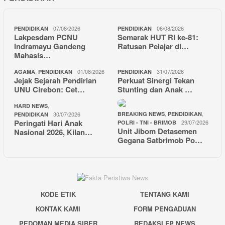
07/08/2026
06/08/2026
PENDIDIKAN
PENDIDIKAN
Lakpesdam PCNU
Semarak HUT RI ke-81:
Indramayu Gandeng
Ratusan Pelajar di…
Mahasis…
,
01/08/2026
31/07/2026
AGAMA
PENDIDIKAN
PENDIDIKAN
Jejak Sejarah Pendirian
Perkuat Sinergi Tekan
UNU Cirebon: Cet…
Stunting dan Anak …
,
HARD NEWS
,
,
30/07/2026
BREAKING NEWS
PENDIDIKAN
PENDIDIKAN
Peringati Hari Anak
29/07/2026
POLRI - TNI - BRIMOB
Unit Jibom Detasemen
Nasional 2026, Kilan…
Gegana Satbrimob Po…
KODE ETIK
TENTANG KAMI
KONTAK KAMI
FORM PENGADUAN
PEDOMAN MEDIA SIBER
REDAKSI FP NEWS