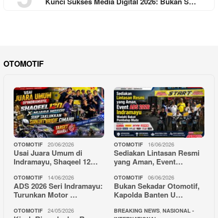
Kunci Sukses Media Digital 2026: Bukan S…
OTOMOTIF
20/06/2026
16/06/2026
OTOMOTIF
OTOMOTIF
Usai Juara Umum di
Sediakan Lintasan Resmi
Indramayu, Shaqeel 12…
yang Aman, Event…
14/06/2026
06/06/2026
OTOMOTIF
OTOMOTIF
ADS 2026 Seri Indramayu:
Bukan Sekadar Otomotif,
Turunkan Motor …
Kapolda Banten U…
24/05/2026
,
OTOMOTIF
BREAKING NEWS
NASIONAL -