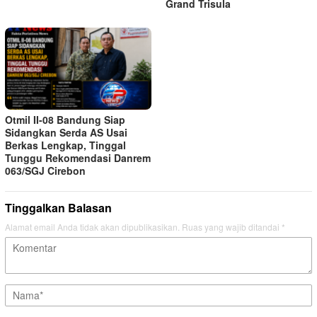
Grand Trisula
Otmil II-08 Bandung Siap
Sidangkan Serda AS Usai
Berkas Lengkap, Tinggal
Tunggu Rekomendasi Danrem
063/SGJ Cirebon
Tinggalkan Balasan
Alamat email Anda tidak akan dipublikasikan.
Ruas yang wajib ditandai
*