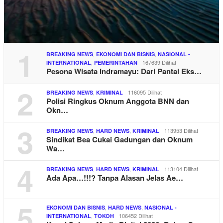
1
,
,
BREAKING NEWS
EKONOMI DAN BISNIS
NASIONAL -
,
167639 Dilihat
INTERNATIONAL
PEMERINTAHAN
Pesona Wisata Indramayu: Dari Pantai Eks…
2
,
116095 Dilihat
BREAKING NEWS
KRIMINAL
Polisi Ringkus Oknum Anggota BNN dan
Okn…
3
,
,
113953 Dilihat
BREAKING NEWS
HARD NEWS
KRIMINAL
Sindikat Bea Cukai Gadungan dan Oknum
Wa…
4
,
,
113104 Dilihat
BREAKING NEWS
HARD NEWS
KRIMINAL
Ada Apa…!!!? Tanpa Alasan Jelas Ae…
5
,
,
EKONOMI DAN BISNIS
HARD NEWS
NASIONAL -
,
106452 Dilihat
INTERNATIONAL
TOKOH