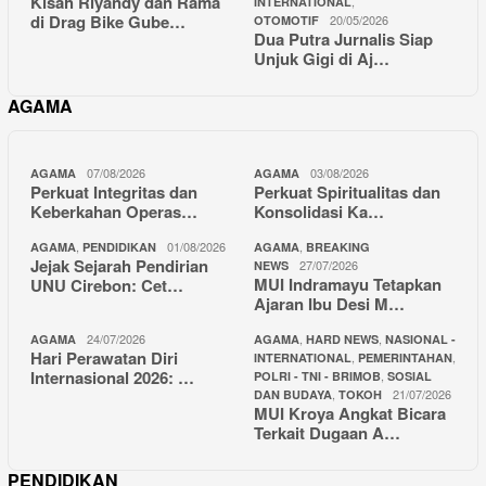
Kisah Riyandy dan Rama
,
INTERNATIONAL
di Drag Bike Gube…
20/05/2026
OTOMOTIF
Dua Putra Jurnalis Siap
Unjuk Gigi di Aj…
AGAMA
07/08/2026
03/08/2026
AGAMA
AGAMA
Perkuat Integritas dan
Perkuat Spiritualitas dan
Keberkahan Operas…
Konsolidasi Ka…
,
01/08/2026
,
AGAMA
PENDIDIKAN
AGAMA
BREAKING
Jejak Sejarah Pendirian
27/07/2026
NEWS
MUI Indramayu Tetapkan
UNU Cirebon: Cet…
Ajaran Ibu Desi M…
24/07/2026
,
,
AGAMA
AGAMA
HARD NEWS
NASIONAL -
Hari Perawatan Diri
,
,
INTERNATIONAL
PEMERINTAHAN
Internasional 2026: …
,
POLRI - TNI - BRIMOB
SOSIAL
,
21/07/2026
DAN BUDAYA
TOKOH
MUI Kroya Angkat Bicara
Terkait Dugaan A…
PENDIDIKAN