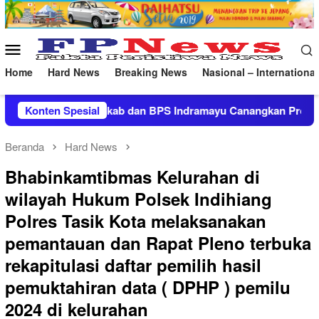
Loncat
ke
konten
Menu
Mobile
Home
Hard News
Breaking News
Nasional – International
dan BPS Indramayu Canangkan Program Desa Cantik 2026
Konten Spesial
Beranda
Hard News
Bhabinkamtibmas Kelurahan di
wilayah Hukum Polsek Indihiang
Polres Tasik Kota melaksanakan
pemantauan dan Rapat Pleno terbuka
rekapitulasi daftar pemilih hasil
pemuktahiran data ( DPHP ) pemilu
2024 di kelurahan