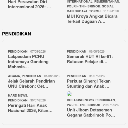
Hari Perawatan Diri
,
,
INTERNATIONAL
PEMERINTAHAN
Internasional 2026: …
,
POLRI - TNI - BRIMOB
SOSIAL
,
21/07/2026
DAN BUDAYA
TOKOH
MUI Kroya Angkat Bicara
Terkait Dugaan A…
PENDIDIKAN
07/08/2026
06/08/2026
PENDIDIKAN
PENDIDIKAN
Lakpesdam PCNU
Semarak HUT RI ke-81:
Indramayu Gandeng
Ratusan Pelajar di…
Mahasis…
,
01/08/2026
31/07/2026
AGAMA
PENDIDIKAN
PENDIDIKAN
Jejak Sejarah Pendirian
Perkuat Sinergi Tekan
UNU Cirebon: Cet…
Stunting dan Anak …
,
HARD NEWS
,
,
30/07/2026
BREAKING NEWS
PENDIDIKAN
PENDIDIKAN
Peringati Hari Anak
29/07/2026
POLRI - TNI - BRIMOB
Unit Jibom Detasemen
Nasional 2026, Kilan…
Gegana Satbrimob Po…