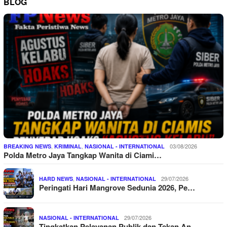
BLOG
,
,
03/08/2026
BREAKING NEWS
KRIMINAL
NASIONAL - INTERNATIONAL
Polda Metro Jaya Tangkap Wanita di Ciami…
,
29/07/2026
HARD NEWS
NASIONAL - INTERNATIONAL
Peringati Hari Mangrove Sedunia 2026, Pe…
29/07/2026
NASIONAL - INTERNATIONAL
Tingkatkan Pelayanan Publik dan Tekan An…