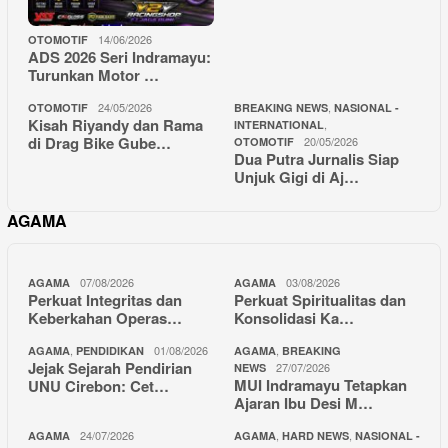
14/06/2026
OTOMOTIF
ADS 2026 Seri Indramayu:
Turunkan Motor …
24/05/2026
,
OTOMOTIF
BREAKING NEWS
NASIONAL -
Kisah Riyandy dan Rama
,
INTERNATIONAL
di Drag Bike Gube…
20/05/2026
OTOMOTIF
Dua Putra Jurnalis Siap
Unjuk Gigi di Aj…
AGAMA
07/08/2026
03/08/2026
AGAMA
AGAMA
Perkuat Integritas dan
Perkuat Spiritualitas dan
Keberkahan Operas…
Konsolidasi Ka…
,
01/08/2026
,
AGAMA
PENDIDIKAN
AGAMA
BREAKING
Jejak Sejarah Pendirian
27/07/2026
NEWS
MUI Indramayu Tetapkan
UNU Cirebon: Cet…
Ajaran Ibu Desi M…
24/07/2026
,
,
AGAMA
AGAMA
HARD NEWS
NASIONAL -