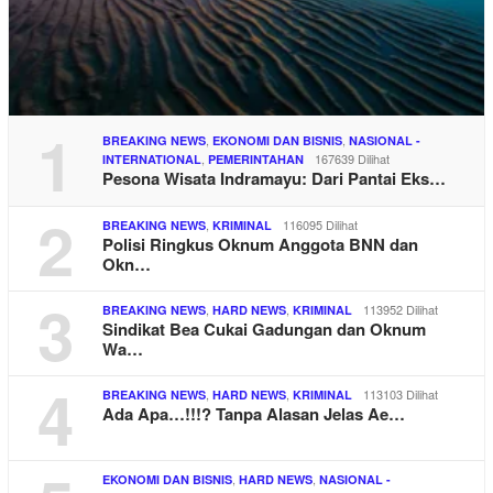
1
,
,
BREAKING NEWS
EKONOMI DAN BISNIS
NASIONAL -
,
167639 Dilihat
INTERNATIONAL
PEMERINTAHAN
Pesona Wisata Indramayu: Dari Pantai Eks…
2
,
116095 Dilihat
BREAKING NEWS
KRIMINAL
Polisi Ringkus Oknum Anggota BNN dan
Okn…
3
,
,
113952 Dilihat
BREAKING NEWS
HARD NEWS
KRIMINAL
Sindikat Bea Cukai Gadungan dan Oknum
Wa…
4
,
,
113103 Dilihat
BREAKING NEWS
HARD NEWS
KRIMINAL
Ada Apa…!!!? Tanpa Alasan Jelas Ae…
,
,
EKONOMI DAN BISNIS
HARD NEWS
NASIONAL -