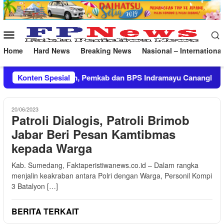
Loncat
ke
konten
Menu
Mobile
Home
Hard News
Breaking News
Nasional – International
Pemkab dan BPS Indramayu Canangkan Program Desa Cantik 202
Konten Spesial
20/06/2023
Patroli Dialogis, Patroli Brimob
Jabar Beri Pesan Kamtibmas
kepada Warga
Kab. Sumedang, Faktaperistiwanews.co.id – Dalam rangka
menjalin keakraban antara Polri dengan Warga, Personil Kompi
3 Batalyon […]
BERITA TERKAIT