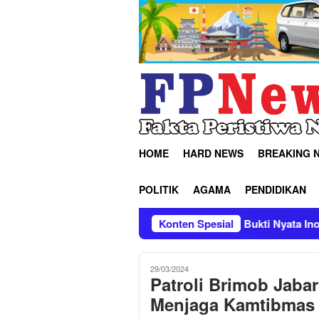
Loncat
ke
konten
HOME
HARD NEWS
BREAKING 
POLITIK
AGAMA
PENDIDIKAN
ala Flare Kian Mengecil, Bukti Nyata Inovasi Pertamina Patra 
Konten Spesial
29/03/2024
Patroli Brimob Jab
Menjaga Kamtibmas 