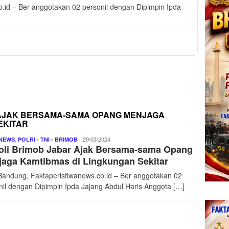
.id – Ber anggotakan 02 personil dengan Dipimpin Ipda
 AJAK BERSAMA-SAMA OPANG MENJAGA
EKITAR
,
Jeni
29/03/2024
NEWS
POLRI - TNI - BRIMOB
oli Brimob Jabar Ajak Bersama-sama Opang
Doang
aga Kamtibmas di Lingkungan Sekitar
Bandung, Faktaperistiwanews.co.id – Ber anggotakan 02
nil dengan Dipimpin Ipda Jajang Abdul Haris Anggota […]