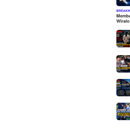
BREAKI
Memba
Wiral