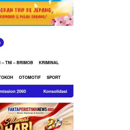
n
 – TNI – BRIMOB
KRIMINAL
TOKOH
OTOMOTIF
SPORT
nsolidasi Organisasi, DPC GRIB Jaya Indramayu Gelar Rakercab 