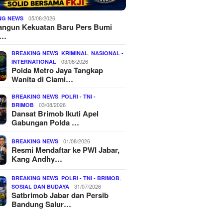
05/08/2026
NG NEWS
ngun Kekuatan Baru Pers Bumi
o…
,
,
BREAKING NEWS
KRIMINAL
NASIONAL -
03/08/2026
INTERNATIONAL
Polda Metro Jaya Tangkap
Wanita di Ciami…
,
BREAKING NEWS
POLRI - TNI -
03/08/2026
BRIMOB
Dansat Brimob Ikuti Apel
Gabungan Polda …
01/08/2026
BREAKING NEWS
Resmi Mendaftar ke PWI Jabar,
Kang Andhy…
,
,
BREAKING NEWS
POLRI - TNI - BRIMOB
31/07/2026
SOSIAL DAN BUDAYA
Satbrimob Jabar dan Persib
Bandung Salur…