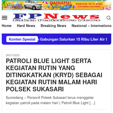
Loncat
ke
konten
Menu
Mobile
Home
Hard News
Breaking News
Nasional – International
ngan Salurkan 15 Ribu Liter Air Bersih ke Pasekan
Konten Spesial
Pat
28/07/2023
PATROLI BLUE LIGHT SERTA
KEGIATAN RUTIN YANG
DITINGKATKAN (KRYD) SEBAGAI
KEGIATAN RUTIN MALAM HARI
POLSEK SUKASARI
Sumedang – Personil Polsek Sukasari terus menggelar
kegiatan patroli pada malam hari ( Patroli Blue Light […]