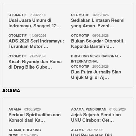
20/06/2026
16/06/2026
OTOMOTIF
OTOMOTIF
Usai Juara Umum di
Sediakan Lintasan Resmi
Indramayu, Shaqeel 12…
yang Aman, Event…
14/06/2026
06/06/2026
OTOMOTIF
OTOMOTIF
ADS 2026 Seri Indramayu:
Bukan Sekadar Otomotif,
Turunkan Motor …
Kapolda Banten U…
24/05/2026
,
OTOMOTIF
BREAKING NEWS
NASIONAL -
Kisah Riyandy dan Rama
,
INTERNATIONAL
di Drag Bike Gube…
20/05/2026
OTOMOTIF
Dua Putra Jurnalis Siap
Unjuk Gigi di Aj…
AGAMA
03/08/2026
,
01/08/2026
AGAMA
AGAMA
PENDIDIKAN
Perkuat Spiritualitas dan
Jejak Sejarah Pendirian
Konsolidasi Ka…
UNU Cirebon: Cet…
,
24/07/2026
AGAMA
BREAKING
AGAMA
Hari Perawatan Diri
27/07/2026
NEWS