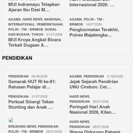
MUI Indramayu Tetapkan
Internasional 2026: …
Ajaran Ibu Desi M…
,
,
,
AGAMA
HARD NEWS
NASIONAL -
AGAMA
POLRI - TNI -
,
,
16/07/2026
INTERNATIONAL
PEMERINTAHAN
BRIMOB
Penghormatan Terakhir,
,
POLRI - TNI - BRIMOB
SOSIAL
Polres Majalengka…
,
21/07/2026
DAN BUDAYA
TOKOH
MUI Kroya Angkat Bicara
Terkait Dugaan A…
PENDIDIKAN
06/08/2026
,
01/08/2026
PENDIDIKAN
AGAMA
PENDIDIKAN
Semarak HUT RI ke-81:
Jejak Sejarah Pendirian
Ratusan Pelajar di…
UNU Cirebon: Cet…
31/07/2026
,
PENDIDIKAN
HARD NEWS
Perkuat Sinergi Tekan
30/07/2026
PENDIDIKAN
Peringati Hari Anak
Stunting dan Anak …
Nasional 2026, Kilan…
,
HARD NEWS
,
,
BREAKING NEWS
PENDIDIKAN
28/07/2026
PENDIDIKAN
Warga Didorong Pahami
29/07/2026
POLRI - TNI - BRIMOB