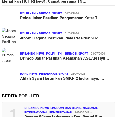
Meriahkan HUT RI ke-81, Camat bersama TN…
,
04/08/2026
POLRI - TNI - BRIMOB
SPORT
Polda Jabar Pastikan Pengamanan Ketat Ti…
,
01/08/2026
POLRI - TNI - BRIMOB
SPORT
Jibom Gegana Pastikan Piala Presiden 202…
,
,
28/07/2026
BREAKING NEWS
POLRI - TNI - BRIMOB
SPORT
Brimob Jabar Pastikan Keamanan ASEAN Hyu…
,
,
26/07/2026
HARD NEWS
PENDIDIKAN
SPORT
Alifah Syani Harumkan SMKN 2 Indramayu, …
BERITA POPULER
1
,
,
BREAKING NEWS
EKONOMI DAN BISNIS
NASIONAL -
,
167638 Dilihat
INTERNATIONAL
PEMERINTAHAN
Pesona Wisata Indramayu: Dari Pantai Eks…