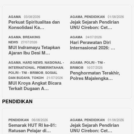
03/08/2026
,
01/08/2026
AGAMA
AGAMA
PENDIDIKAN
Perkuat Spiritualitas dan
Jejak Sejarah Pendirian
Konsolidasi Ka…
UNU Cirebon: Cet…
,
24/07/2026
AGAMA
BREAKING
AGAMA
Hari Perawatan Diri
27/07/2026
NEWS
MUI Indramayu Tetapkan
Internasional 2026: …
Ajaran Ibu Desi M…
,
,
,
AGAMA
HARD NEWS
NASIONAL -
AGAMA
POLRI - TNI -
,
,
16/07/2026
INTERNATIONAL
PEMERINTAHAN
BRIMOB
Penghormatan Terakhir,
,
POLRI - TNI - BRIMOB
SOSIAL
Polres Majalengka…
,
21/07/2026
DAN BUDAYA
TOKOH
MUI Kroya Angkat Bicara
Terkait Dugaan A…
PENDIDIKAN
06/08/2026
,
01/08/2026
PENDIDIKAN
AGAMA
PENDIDIKAN
Semarak HUT RI ke-81:
Jejak Sejarah Pendirian
Ratusan Pelajar di…
UNU Cirebon: Cet…