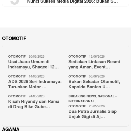
Kunci Sukses Media Digital 2026: Bukan S…
OTOMOTIF
20/06/2026
16/06/2026
OTOMOTIF
OTOMOTIF
Usai Juara Umum di
Sediakan Lintasan Resmi
Indramayu, Shaqeel 12…
yang Aman, Event…
14/06/2026
06/06/2026
OTOMOTIF
OTOMOTIF
ADS 2026 Seri Indramayu:
Bukan Sekadar Otomotif,
Turunkan Motor …
Kapolda Banten U…
24/05/2026
,
OTOMOTIF
BREAKING NEWS
NASIONAL -
Kisah Riyandy dan Rama
,
INTERNATIONAL
di Drag Bike Gube…
20/05/2026
OTOMOTIF
Dua Putra Jurnalis Siap
Unjuk Gigi di Aj…
AGAMA