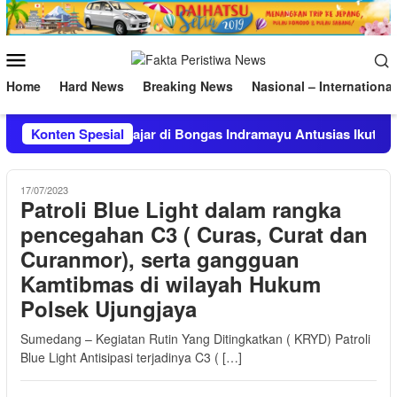
Loncat
ke
konten
Menu
Mobile
Home
Hard News
Breaking News
Nasional – International
81: Ratusan Pelajar di Bongas Indramayu Antusias Ikuti Lomba
Konten Spesial
17/07/2023
Patroli Blue Light dalam rangka
pencegahan C3 ( Curas, Curat dan
Curanmor), serta gangguan
Kamtibmas di wilayah Hukum
Polsek Ujungjaya
Sumedang – Kegiatan Rutin Yang Ditingkatkan ( KRYD) Patroli
Blue Light Antisipasi terjadinya C3 ( […]