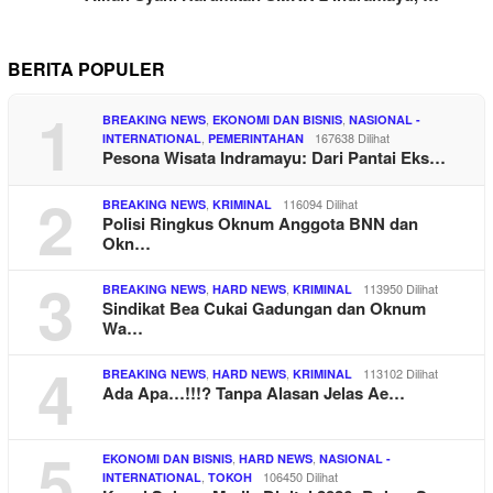
BERITA POPULER
1
,
,
BREAKING NEWS
EKONOMI DAN BISNIS
NASIONAL -
,
167638 Dilihat
INTERNATIONAL
PEMERINTAHAN
Pesona Wisata Indramayu: Dari Pantai Eks…
2
,
116094 Dilihat
BREAKING NEWS
KRIMINAL
Polisi Ringkus Oknum Anggota BNN dan
Okn…
3
,
,
113950 Dilihat
BREAKING NEWS
HARD NEWS
KRIMINAL
Sindikat Bea Cukai Gadungan dan Oknum
Wa…
4
,
,
113102 Dilihat
BREAKING NEWS
HARD NEWS
KRIMINAL
Ada Apa…!!!? Tanpa Alasan Jelas Ae…
5
,
,
EKONOMI DAN BISNIS
HARD NEWS
NASIONAL -
,
106450 Dilihat
INTERNATIONAL
TOKOH