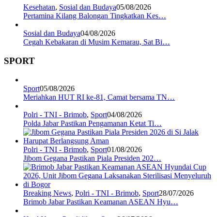
Kesehatan
,
Sosial dan Budaya
05/08/2026
Pertamina Kilang Balongan Tingkatkan Kes…
Sosial dan Budaya
04/08/2026
Cegah Kebakaran di Musim Kemarau, Sat Bi…
SPORT
Sport
05/08/2026
Meriahkan HUT RI ke-81, Camat bersama TN…
Polri - TNI - Brimob
,
Sport
04/08/2026
Polda Jabar Pastikan Pengamanan Ketat Ti…
Polri - TNI - Brimob
,
Sport
01/08/2026
Jibom Gegana Pastikan Piala Presiden 202…
Breaking News
,
Polri - TNI - Brimob
,
Sport
28/07/2026
Brimob Jabar Pastikan Keamanan ASEAN Hyu…