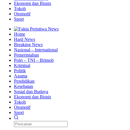
Ekonomi dan Bisnis
Tokoh
Otomotif
Sport
Home
Hard News
Breaking News
Nasional – International
Pemerintahan
Polri – TNI – Brimob
Kriminal
Politik
Agama
Pendidikan
Kesehatan
Sosial dan Budaya
Ekonomi dan Bisnis
Tokoh
Otomotif
Sport