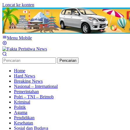
Loncat ke konten
Menu Mobile
Pencarian
Home
Hard News
Breaking News
Nasional – International
Pemerintahan
Polri – TNI – Brimob
Kriminal
Politik
Agama
Pendidikan
Kesehatan
Sosial dan Budaya