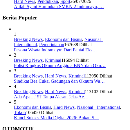
Hard News
,
Pendidikan
,
Sport
26/07/2026
Alifah Syani Harumkan SMKN 2 Indramayu, …
Berita Populer
1
Breaking News
,
Ekonomi dan Bisnis
,
Nasional -
International
,
Pemerintahan
167638 Dilihat
Pesona Wisata Indramayu: Dari Pantai Eks…
2
Breaking News
,
Kriminal
116094 Dilihat
Polisi Ringkus Oknum Anggota BNN dan Okn…
3
Breaking News
,
Hard News
,
Kriminal
113950 Dilihat
Sindikat Bea Cukai Gadungan dan Oknum Wa…
4
Breaking News
,
Hard News
,
Kriminal
113102 Dilihat
Ada Apa…!!!? Tanpa Alasan Jelas Ae…
5
Ekonomi dan Bisnis
,
Hard News
,
Nasional - International
,
Tokoh
106450 Dilihat
Kunci Sukses Media Digital 2026: Bukan S…
OTOMOTIF