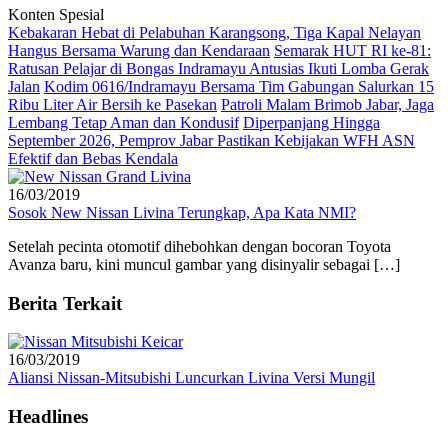
Konten Spesial
Kebakaran Hebat di Pelabuhan Karangsong, Tiga Kapal Nelayan
Hangus Bersama Warung dan Kendaraan
Semarak HUT RI ke-81:
Ratusan Pelajar di Bongas Indramayu Antusias Ikuti Lomba Gerak
Jalan
Kodim 0616/Indramayu Bersama Tim Gabungan Salurkan 15
Ribu Liter Air Bersih ke Pasekan
Patroli Malam Brimob Jabar, Jaga
Lembang Tetap Aman dan Kondusif
Diperpanjang Hingga
September 2026, Pemprov Jabar Pastikan Kebijakan WFH ASN
Efektif dan Bebas Kendala
16/03/2019
Sosok New Nissan Livina Terungkap, Apa Kata NMI?
Setelah pecinta otomotif dihebohkan dengan bocoran Toyota
Avanza baru, kini muncul gambar yang disinyalir sebagai […]
Berita Terkait
16/03/2019
Aliansi Nissan-Mitsubishi Luncurkan Livina Versi Mungil
Headlines