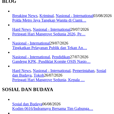
BLOG
Breaking News
,
Kriminal
,
Nasional - International
03/08/2026
Polda Metro Jaya Tangkap Wanita di Ciami…
Hard News
,
Nasional - International
29/07/2026
Peringati Hari Mangrove Sedunia 2026, Pe…
Nasional - International
29/07/2026
Tingkatkan Pelayanan Publik dan Tekan An…
Nasional - International
,
Pendidikan
27/07/2026
Gandeng KPK, Pusdiklat Komite OSIS Nasio…
Hard News
,
Nasional - International
,
Pemerintahan
,
Sosial
dan Budaya
,
Tokoh
26/07/2026
Peringati Hari Mangrove Sedunia, Kepala …
SOSIAL DAN BUDAYA
Sosial dan Budaya
06/08/2026
Kodim 0616/Indramayu Bersama Tim Gabunga…