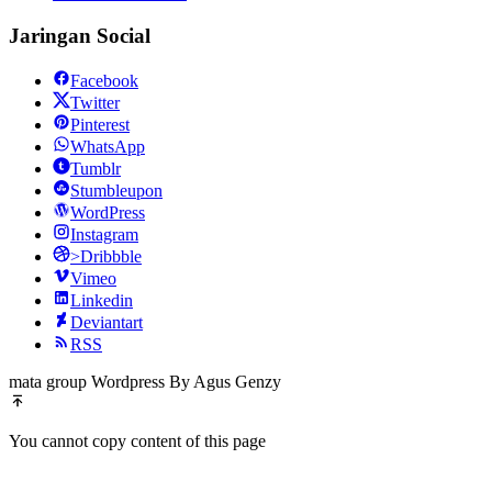
Jaringan Social
Facebook
Twitter
Pinterest
WhatsApp
Tumblr
Stumbleupon
WordPress
Instagram
>Dribbble
Vimeo
Linkedin
Deviantart
RSS
mata group Wordpress By Agus Genzy
You cannot copy content of this page