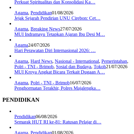
Perkuat Spiritualitas dan Konsolidasi Ka…
Agama
,
Pendidikan
01/08/2026
Jejak Sejarah Pendirian UNU Cirebon: Cet…
Agama
,
Breaking News
27/07/2026
MUI Indramayu Tetapkan Ajaran Ibu Desi M…
Agama
24/07/2026
Hari Perawatan Diri Internasional 2026: …
Agama
,
Hard News
,
Nasional - International
,
Pemerintahan
,
Polri - TNI - Brimob
,
Sosial dan Budaya
,
Tokoh
21/07/2026
MUI Kroya Angkat Bicara Terkait Dugaan A…
Agama
,
Polri - TNI - Brimob
16/07/2026
Penghormatan Terakhir, Polres Majalengka…
PENDIDIKAN
Pendidikan
06/08/2026
Semarak HUT RI ke-81: Ratusan Pelajar di…
Agama
,
Pendidikan
01/08/2026