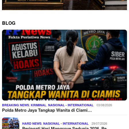
BLOG
,
,
03/08/2026
BREAKING NEWS
KRIMINAL
NASIONAL - INTERNATIONAL
Polda Metro Jaya Tangkap Wanita di Ciami…
,
29/07/2026
HARD NEWS
NASIONAL - INTERNATIONAL
Peringati Hari Mangrove Sedunia 2026, Pe…