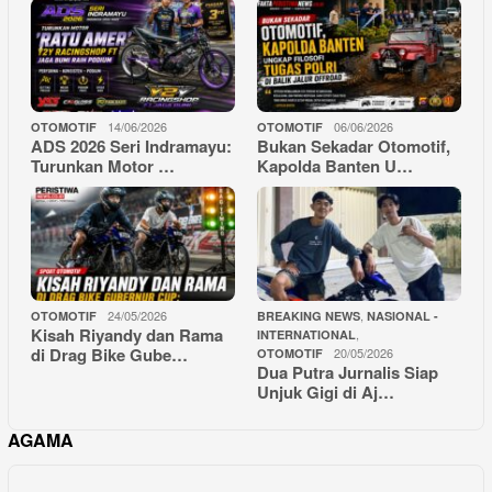
14/06/2026
06/06/2026
OTOMOTIF
OTOMOTIF
ADS 2026 Seri Indramayu:
Bukan Sekadar Otomotif,
Turunkan Motor …
Kapolda Banten U…
24/05/2026
,
OTOMOTIF
BREAKING NEWS
NASIONAL -
Kisah Riyandy dan Rama
,
INTERNATIONAL
di Drag Bike Gube…
20/05/2026
OTOMOTIF
Dua Putra Jurnalis Siap
Unjuk Gigi di Aj…
AGAMA