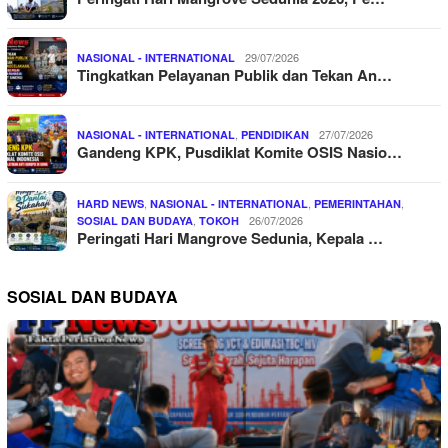
29/07/2026
NASIONAL - INTERNATIONAL
Tingkatkan Pelayanan Publik dan Tekan An…
,
27/07/2026
NASIONAL - INTERNATIONAL
PENDIDIKAN
Gandeng KPK, Pusdiklat Komite OSIS Nasio…
,
,
,
HARD NEWS
NASIONAL - INTERNATIONAL
PEMERINTAHAN
,
26/07/2026
SOSIAL DAN BUDAYA
TOKOH
Peringati Hari Mangrove Sedunia, Kepala …
SOSIAL DAN BUDAYA