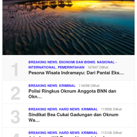
1
,
,
BREAKING NEWS
EKONOMI DAN BISNIS
NASIONAL -
,
167647 Dilihat
INTERNATIONAL
PEMERINTAHAN
Pesona Wisata Indramayu: Dari Pantai Eks…
2
,
116098 Dilihat
BREAKING NEWS
KRIMINAL
Polisi Ringkus Oknum Anggota BNN dan
Okn…
3
,
,
113956 Dilihat
BREAKING NEWS
HARD NEWS
KRIMINAL
Sindikat Bea Cukai Gadungan dan Oknum
Wa…
,
,
113106 Dilihat
BREAKING NEWS
HARD NEWS
KRIMINAL