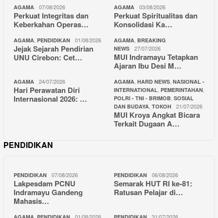
07/08/2026
03/08/2026
AGAMA
AGAMA
Perkuat Integritas dan
Perkuat Spiritualitas dan
Keberkahan Operas…
Konsolidasi Ka…
,
01/08/2026
,
AGAMA
PENDIDIKAN
AGAMA
BREAKING
Jejak Sejarah Pendirian
27/07/2026
NEWS
MUI Indramayu Tetapkan
UNU Cirebon: Cet…
Ajaran Ibu Desi M…
24/07/2026
,
,
AGAMA
AGAMA
HARD NEWS
NASIONAL -
Hari Perawatan Diri
,
,
INTERNATIONAL
PEMERINTAHAN
Internasional 2026: …
,
POLRI - TNI - BRIMOB
SOSIAL
,
21/07/2026
DAN BUDAYA
TOKOH
MUI Kroya Angkat Bicara
Terkait Dugaan A…
PENDIDIKAN
07/08/2026
06/08/2026
PENDIDIKAN
PENDIDIKAN
Lakpesdam PCNU
Semarak HUT RI ke-81:
Indramayu Gandeng
Ratusan Pelajar di…
Mahasis…
,
01/08/2026
31/07/2026
AGAMA
PENDIDIKAN
PENDIDIKAN