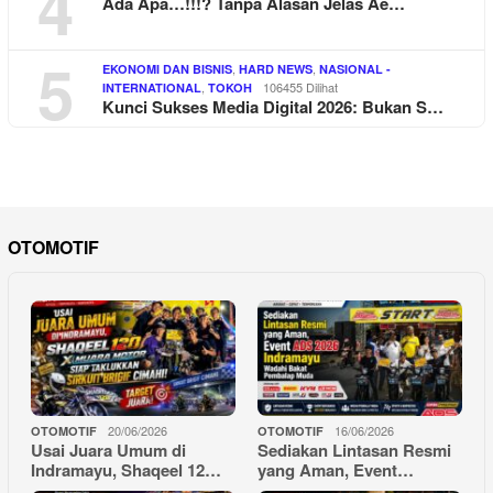
4
Ada Apa…!!!? Tanpa Alasan Jelas Ae…
5
,
,
EKONOMI DAN BISNIS
HARD NEWS
NASIONAL -
,
106455 Dilihat
INTERNATIONAL
TOKOH
Kunci Sukses Media Digital 2026: Bukan S…
OTOMOTIF
20/06/2026
16/06/2026
OTOMOTIF
OTOMOTIF
Usai Juara Umum di
Sediakan Lintasan Resmi
Indramayu, Shaqeel 12…
yang Aman, Event…