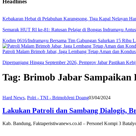
Headlines
Kebakaran Hebat di Pelabuhan Karangsong, Tiga Kapal Nelayan H
Semarak HUT RI ke-81: Ratusan Pelajar di Bongas Indramayu Antusi
Kodim 0616/Indramayu Bersama Tim Gabungan Salurkan 15 Ribu Lit
Patroli Malam Brimob Jabar, Jaga Lembang Tetap Aman dan Kondus
Diperpanjang Hingga September 2026, Pemprov Jabar Pastikan Keb
Tag:
Brimob Jabar Sampaikan 
Hard News
,
Polri - TNI - Brimob
Jeni Doang
03/04/2024
Lakukan Patroli dan Sambang Dialogis, 
Kab. Bandung, Faktaperistiwanews.co.id – Personel Kompi 3 Bataly