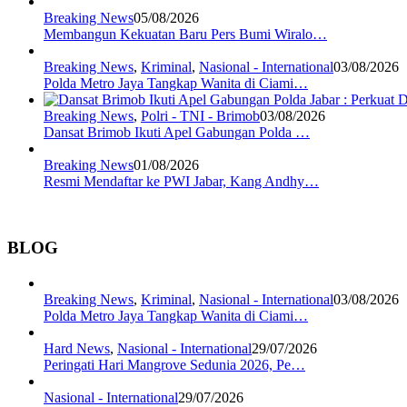
Breaking News
05/08/2026
Membangun Kekuatan Baru Pers Bumi Wiralo…
Breaking News
,
Kriminal
,
Nasional - International
03/08/2026
Polda Metro Jaya Tangkap Wanita di Ciami…
Breaking News
,
Polri - TNI - Brimob
03/08/2026
Dansat Brimob Ikuti Apel Gabungan Polda …
Breaking News
01/08/2026
Resmi Mendaftar ke PWI Jabar, Kang Andhy…
BLOG
Breaking News
,
Kriminal
,
Nasional - International
03/08/2026
Polda Metro Jaya Tangkap Wanita di Ciami…
Hard News
,
Nasional - International
29/07/2026
Peringati Hari Mangrove Sedunia 2026, Pe…
Nasional - International
29/07/2026