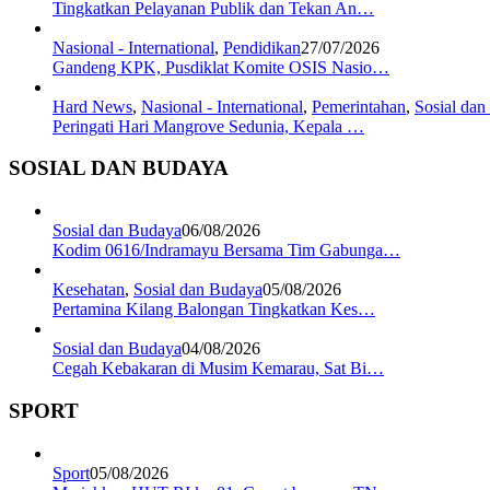
Tingkatkan Pelayanan Publik dan Tekan An…
Nasional - International
,
Pendidikan
27/07/2026
Gandeng KPK, Pusdiklat Komite OSIS Nasio…
Hard News
,
Nasional - International
,
Pemerintahan
,
Sosial da
Peringati Hari Mangrove Sedunia, Kepala …
SOSIAL DAN BUDAYA
Sosial dan Budaya
06/08/2026
Kodim 0616/Indramayu Bersama Tim Gabunga…
Kesehatan
,
Sosial dan Budaya
05/08/2026
Pertamina Kilang Balongan Tingkatkan Kes…
Sosial dan Budaya
04/08/2026
Cegah Kebakaran di Musim Kemarau, Sat Bi…
SPORT
Sport
05/08/2026