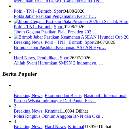
Meriahkan HUT RI ke-81, Camat bersama TN…
Polri - TNI - Brimob
,
Sport
04/08/2026
Polda Jabar Pastikan Pengamanan Ketat Ti…
Polri - TNI - Brimob
,
Sport
01/08/2026
Jibom Gegana Pastikan Piala Presiden 202…
Breaking News
,
Polri - TNI - Brimob
,
Sport
28/07/2026
Brimob Jabar Pastikan Keamanan ASEAN Hyu…
Hard News
,
Pendidikan
,
Sport
26/07/2026
Alifah Syani Harumkan SMKN 2 Indramayu, …
Berita Populer
1
Breaking News
,
Ekonomi dan Bisnis
,
Nasional - International
,
Pesona Wisata Indramayu: Dari Pantai Eks…
2
Breaking News
,
Kriminal
116094 Dilihat
Polisi Ringkus Oknum Anggota BNN dan Okn…
3
Breaking News
,
Hard News
,
Kriminal
113950 Dilihat