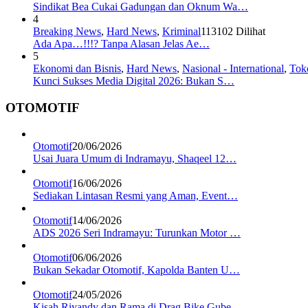
Sindikat Bea Cukai Gadungan dan Oknum Wa…
4
Breaking News
,
Hard News
,
Kriminal
113102 Dilihat
Ada Apa…!!!? Tanpa Alasan Jelas Ae…
5
Ekonomi dan Bisnis
,
Hard News
,
Nasional - International
,
Tok
Kunci Sukses Media Digital 2026: Bukan S…
OTOMOTIF
Otomotif
20/06/2026
Usai Juara Umum di Indramayu, Shaqeel 12…
Otomotif
16/06/2026
Sediakan Lintasan Resmi yang Aman, Event…
Otomotif
14/06/2026
ADS 2026 Seri Indramayu: Turunkan Motor …
Otomotif
06/06/2026
Bukan Sekadar Otomotif, Kapolda Banten U…
Otomotif
24/05/2026
Kisah Riyandy dan Rama di Drag Bike Gube…