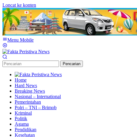
Loncat ke konten
Menu Mobile
Pencarian
Home
Hard News
Breaking News
Nasional – International
Pemerintahan
Polri – TNI – Brimob
Kriminal
Politik
Agama
Pendidikan
Kesehatan