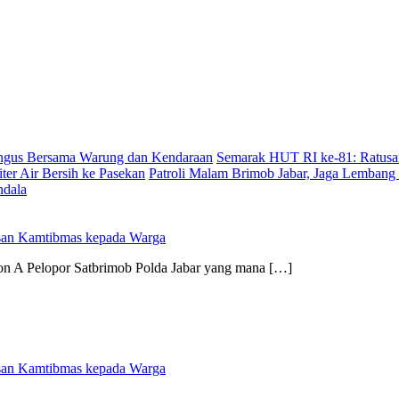
angus Bersama Warung dan Kendaraan
Semarak HUT RI ke-81: Ratusan
er Air Bersih ke Pasekan
Patroli Malam Brimob Jabar, Jaga Lembang
ndala
esan Kamtibmas kepada Warga
on A Pelopor Satbrimob Polda Jabar yang mana […]
esan Kamtibmas kepada Warga