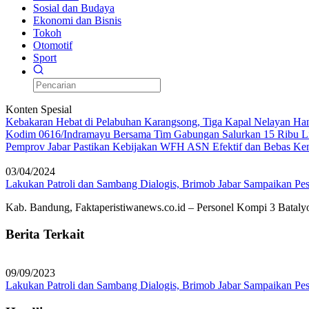
Sosial dan Budaya
Ekonomi dan Bisnis
Tokoh
Otomotif
Sport
Konten Spesial
Kebakaran Hebat di Pelabuhan Karangsong, Tiga Kapal Nelayan H
Kodim 0616/Indramayu Bersama Tim Gabungan Salurkan 15 Ribu Lit
Pemprov Jabar Pastikan Kebijakan WFH ASN Efektif dan Bebas Ke
03/04/2024
Lakukan Patroli dan Sambang Dialogis, Brimob Jabar Sampaikan P
Kab. Bandung, Faktaperistiwanews.co.id – Personel Kompi 3 Bataly
Berita Terkait
09/09/2023
Lakukan Patroli dan Sambang Dialogis, Brimob Jabar Sampaikan P