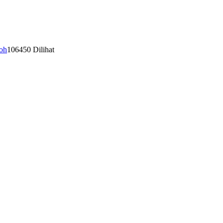
oh
106450 Dilihat