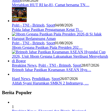
Sport
05/08/2026
Meriahkan HUT RI ke-81, Camat bersama TN…
Polri - TNI - Brimob
,
Sport
04/08/2026
Polda Jabar Pastikan Pengamanan Ketat Ti…
Polri - TNI - Brimob
,
Sport
01/08/2026
Jibom Gegana Pastikan Piala Presiden 202…
Breaking News
,
Polri - TNI - Brimob
,
Sport
28/07/2026
Brimob Jabar Pastikan Keamanan ASEAN Hyu…
Hard News
,
Pendidikan
,
Sport
26/07/2026
Alifah Syani Harumkan SMKN 2 Indramayu, …
Berita Populer
1