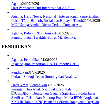
Agama
24/07/2026
Hari Perawatan Diri Internasional 2026: …
Agama
,
Hard News
,
Nasional - International
,
Pemerintahan
,
Polri - TNI - Brimob
,
Sosial dan Budaya
,
Tokoh
21/07/2026
MUI Kroya Angkat Bicara Terkait Dugaan A…
Agama
,
Polri - TNI - Brimob
16/07/2026
Penghormatan Terakhir, Polres Majalengka…
PENDIDIKAN
Agama
,
Pendidikan
01/08/2026
Jejak Sejarah Pendirian UNU Cirebon: Cet…
Pendidikan
31/07/2026
Perkuat Sinergi Tekan Stunting dan Anak …
Hard News
,
Pendidikan
30/07/2026
Peringati Hari Anak Nasional 2026, Kilan…