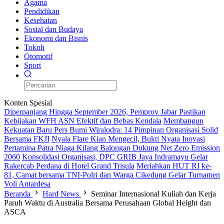
Agama
Pendidikan
Kesehatan
Sosial dan Budaya
Ekonomi dan Bisnis
Tokoh
Otomotif
Sport
Konten Spesial
Diperpanjang Hingga September 2026, Pemprov Jabar Pastikan
Kebijakan WFH ASN Efektif dan Bebas Kendala
Membangun
Kekuatan Baru Pers Bumi Wiralodra: 14 Pimpinan Organisasi Solid
Bersama FKJI
Nyala Flare Kian Mengecil, Bukti Nyata Inovasi
Pertamina Patra Niaga Kilang Balongan Dukung Net Zero Emission
2060
Konsolidasi Organisasi, DPC GRIB Jaya Indramayu Gelar
Rakercab Perdana di Hotel Grand Trisula
Meriahkan HUT RI ke-
81, Camat bersama TNI-Polri dan Warga Cikedung Gelar Turnamen
Voli Antardesa
Beranda
Hard News
Seminar Internasional Kuliah dan Kerja
Paruh Waktu di Australia Bersama Perusahaan Global Height dan
ASCA