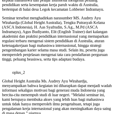
kepada mahasiswa dan pelajar Indonesia mengenai peluang
pendidikan serta kesempatan kerja paruh waktu di Australia,
bertempat di balai desa Legok kecamatan Lohbener Indramayu.
Seminar tersebut menghadirkan narasumber MS. Audrey Ayu
Wirahardja (Global Height Australia), Tengku Putrasyah Kelana
(ASCA Indonesia), H. Aas Syafrudin, S.Ag., M.Pd (ASCA
Indramayu), Agus Budiyanto, Elit (English Trainer) dari kalangan
akademisi dan praktisi pendidikan internasional yang memaparkan
regulasi terbaru mengenai sistem pendidikan di Australia, aturan
ketenagakerjaan bagi mahasiswa internasional, hingga strategi
pengembangan karier selama masa studi. Selain itu, peserta juga
memperoleh penjelasan mengenai tata cara pendaftaran perguruan
tinggi, peluang beasiswa, serta tips adaptasi budaya.
oplus_2
Global Height Australia Ms. Audrey Ayu Wirahardja,
menyampaikan bahwa kegiatan ini diharapkan dapat menjadi wadah
informasi sekaligus motivasi bagi generasi muda Indonesia yang
bercita-cita menempuh studi di luar negeri. “Melalui seminar ini,
kami berupaya membuka akses yang lebih luas bagi mahasiswa
untuk tidak hanya memperoleh ilmu pengetahuan, tetapi juga
pengalaman kerja internasional yang akan meningkatkan daya saing
di masa depan,” ujarnya.