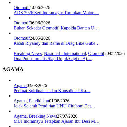
Otomotif
14/06/2026
ADS 2026 Seri Indramayu: Turunkan Motor …
Otomotif
06/06/2026
Bukan Sekadar Otomotif, Kapolda Banten U…
Otomotif
24/05/2026
Kisah Riyandy dan Rama di Drag Bike Gube…
Breaking News
,
Nasional - International
,
Otomotif
20/05/2026
Dua Putra Jurnalis Siap Unjuk Gigi di Aj…
AGAMA
Agama
03/08/2026
Perkuat Spiritualitas dan Konsolidasi Ka…
Agama
,
Pendidikan
01/08/2026
Jejak Sejarah Pendirian UNU Cirebon: Cet…
Agama
,
Breaking News
27/07/2026
MUI Indramayu Tetapkan Ajaran Ibu Desi M…