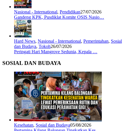
Nasional - International
,
Pendidikan
27/07/2026
Gandeng KPK, Pusdiklat Komite OSIS Nasio…
Hard News
,
Nasional - International
,
Pemerintahan
,
Sosial
dan Budaya
,
Tokoh
26/07/2026
Peringati Hari Mangrove Sedunia, Kepala …
SOSIAL DAN BUDAYA
Kesehatan
,
Sosial dan Budaya
05/08/2026
Pertamina Kilang Balongan Tingkatkan Kes…