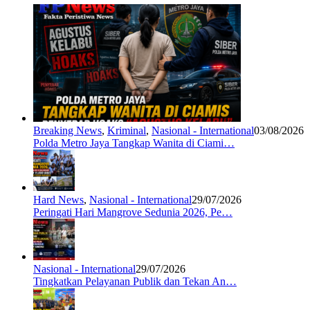
Breaking News
,
Kriminal
,
Nasional - International
03/08/2026
Polda Metro Jaya Tangkap Wanita di Ciami…
Hard News
,
Nasional - International
29/07/2026
Peringati Hari Mangrove Sedunia 2026, Pe…
Nasional - International
29/07/2026
Tingkatkan Pelayanan Publik dan Tekan An…