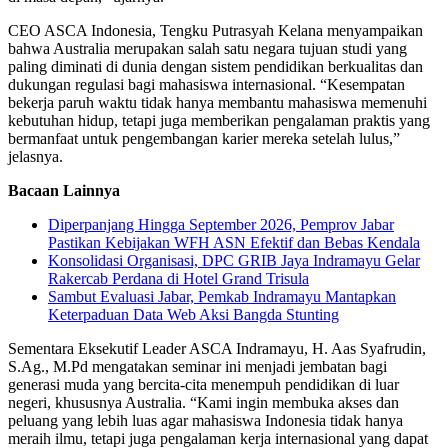
CEO ASCA Indonesia, Tengku Putrasyah Kelana menyampaikan
bahwa Australia merupakan salah satu negara tujuan studi yang
paling diminati di dunia dengan sistem pendidikan berkualitas dan
dukungan regulasi bagi mahasiswa internasional. “Kesempatan
bekerja paruh waktu tidak hanya membantu mahasiswa memenuhi
kebutuhan hidup, tetapi juga memberikan pengalaman praktis yang
bermanfaat untuk pengembangan karier mereka setelah lulus,”
jelasnya.
Bacaan Lainnya
Diperpanjang Hingga September 2026, Pemprov Jabar
Pastikan Kebijakan WFH ASN Efektif dan Bebas Kendala
Konsolidasi Organisasi, DPC GRIB Jaya Indramayu Gelar
Rakercab Perdana di Hotel Grand Trisula
Sambut Evaluasi Jabar, Pemkab Indramayu Mantapkan
Keterpaduan Data Web Aksi Bangda Stunting
Sementara Eksekutif Leader ASCA Indramayu, H. Aas Syafrudin,
S.Ag., M.Pd mengatakan seminar ini menjadi jembatan bagi
generasi muda yang bercita-cita menempuh pendidikan di luar
negeri, khususnya Australia. “Kami ingin membuka akses dan
peluang yang lebih luas agar mahasiswa Indonesia tidak hanya
meraih ilmu, tetapi juga pengalaman kerja internasional yang dapat