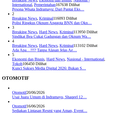
Breaking News
,
Ekonomi dan Bisnis
,
Nasional -
International
,
Pemerintahan
167638 Dilihat
Pesona Wisata Indramayu: Dari Pantai Eks…
2
Breaking News
,
Kriminal
116093 Dilihat
Polisi Ringkus Oknum Anggota BNN dan Okn…
3
Breaking News
,
Hard News
,
Kriminal
113950 Dilihat
Sindikat Bea Cukai Gadungan dan Oknum Wa…
4
Breaking News
,
Hard News
,
Kriminal
113102 Dilihat
Ada Apa…!!!? Tanpa Alasan Jelas Ae…
5
Ekonomi dan Bisnis
,
Hard News
,
Nasional - International
,
Tokoh
106450 Dilihat
Kunci Sukses Media Digital 2026: Bukan S…
OTOMOTIF
Otomotif
20/06/2026
Usai Juara Umum di Indramayu, Shaqeel 12…
Otomotif
16/06/2026
Sediakan Lintasan Resmi yang Aman, Event…