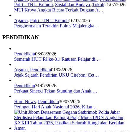
Polri - TNI - Brimob
,
Sosial dan Budaya
,
Tokoh
21/07/2026
MUI Kroya Angkat Bicara Terkait Dugaan A…
Agama
,
Polri - TNI - Brimob
16/07/2026
Penghormatan Terakhir, Polres Majalengka…
PENDIDIKAN
Pendidikan
06/08/2026
Semarak HUT RI ke-81: Ratusan Pelajar di…
Agama
,
Pendidikan
01/08/2026
Jejak Sejarah Pendirian UNU Cirebon: Cet…
Pendidikan
31/07/2026
Perkuat Sinergi Tekan Stunting dan Anak …
Hard News
,
Pendidikan
30/07/2026
Peringati Hari Anak Nasional 2026, Kilan…