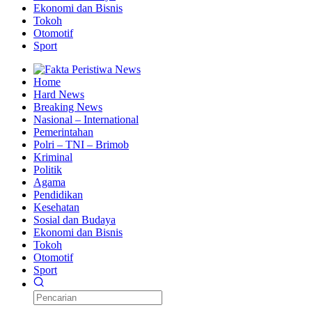
Ekonomi dan Bisnis
Tokoh
Otomotif
Sport
Home
Hard News
Breaking News
Nasional – International
Pemerintahan
Polri – TNI – Brimob
Kriminal
Politik
Agama
Pendidikan
Kesehatan
Sosial dan Budaya
Ekonomi dan Bisnis
Tokoh
Otomotif
Sport