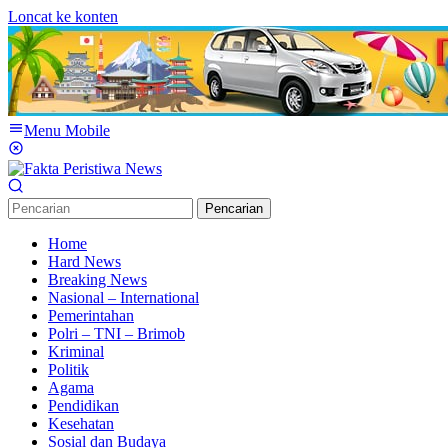
Loncat ke konten
Menu Mobile
Pencarian
Home
Hard News
Breaking News
Nasional – International
Pemerintahan
Polri – TNI – Brimob
Kriminal
Politik
Agama
Pendidikan
Kesehatan
Sosial dan Budaya