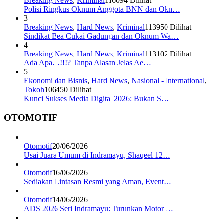
Breaking News
,
Kriminal
116094 Dilihat
Polisi Ringkus Oknum Anggota BNN dan Okn…
3
Breaking News
,
Hard News
,
Kriminal
113950 Dilihat
Sindikat Bea Cukai Gadungan dan Oknum Wa…
4
Breaking News
,
Hard News
,
Kriminal
113102 Dilihat
Ada Apa…!!!? Tanpa Alasan Jelas Ae…
5
Ekonomi dan Bisnis
,
Hard News
,
Nasional - International
,
Tokoh
106450 Dilihat
Kunci Sukses Media Digital 2026: Bukan S…
OTOMOTIF
Otomotif
20/06/2026
Usai Juara Umum di Indramayu, Shaqeel 12…
Otomotif
16/06/2026
Sediakan Lintasan Resmi yang Aman, Event…
Otomotif
14/06/2026
ADS 2026 Seri Indramayu: Turunkan Motor …