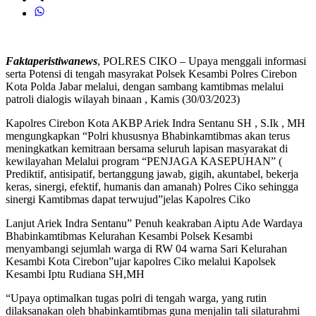
Faktaperistiwanews
, POLRES CIKO – Upaya menggali informasi
serta Potensi di tengah masyrakat Polsek Kesambi Polres Cirebon
Kota Polda Jabar melalui, dengan sambang kamtibmas melalui
patroli dialogis wilayah binaan , Kamis (30/03/2023)
Kapolres Cirebon Kota AKBP Ariek Indra Sentanu SH , S.Ik , MH
mengungkapkan “Polri khususnya Bhabinkamtibmas akan terus
meningkatkan kemitraan bersama seluruh lapisan masyarakat di
kewilayahan Melalui program “PENJAGA KASEPUHAN” (
Prediktif, antisipatif, bertanggung jawab, gigih, akuntabel, bekerja
keras, sinergi, efektif, humanis dan amanah) Polres Ciko sehingga
sinergi Kamtibmas dapat terwujud”jelas Kapolres Ciko
Lanjut Ariek Indra Sentanu” Penuh keakraban Aiptu Ade Wardaya
Bhabinkamtibmas Kelurahan Kesambi Polsek Kesambi
menyambangi sejumlah warga di RW 04 warna Sari Kelurahan
Kesambi Kota Cirebon”ujar kapolres Ciko melalui Kapolsek
Kesambi Iptu Rudiana SH,MH
“Upaya optimalkan tugas polri di tengah warga, yang rutin
dilaksanakan oleh bhabinkamtibmas guna menjalin tali silaturahmi