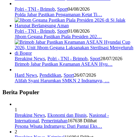
Polri - TNI - Brimob
,
Sport
04/08/2026
Polda Jabar Pastikan Pengamanan Ketat Ti…
Polri - TNI - Brimob
,
Sport
01/08/2026
Jibom Gegana Pastikan Piala Presiden 202…
Breaking News
,
Polri - TNI - Brimob
,
Sport
28/07/2026
Brimob Jabar Pastikan Keamanan ASEAN Hyu…
Hard News
,
Pendidikan
,
Sport
26/07/2026
Alifah Syani Harumkan SMKN 2 Indramayu, …
Berita Populer
1
Breaking News
,
Ekonomi dan Bisnis
,
Nasional -
International
,
Pemerintahan
167638 Dilihat
Pesona Wisata Indramayu: Dari Pantai Eks…
2