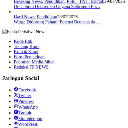
Breaking News
,
Pendidikan
,
Polri - TNI - Brimob
29/07/2026
Unit Jibom Detasemen Gegana Satbrimob Po…
Hard News
,
Pendidikan
28/07/2026
Warga Didorong Pahami Potensi Bencana da…
Kode Etik
Tentang Kami
Kontak Kami
Form Pengaduan
Pedoman Media Siber
Redaksi FP NEWS
Jaringan Social
Facebook
Twitter
Pinterest
WhatsApp
Tumblr
Stumbleupon
WordPress