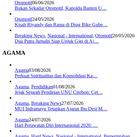
Otomotif
06/06/2026
Bukan Sekadar Otomotif, Kapolda Banten U…
Otomotif
24/05/2026
Kisah Riyandy dan Rama di Drag Bike Gube…
Breaking News
,
Nasional - International
,
Otomotif
20/05/2026
Dua Putra Jurnalis Siap Unjuk Gigi di Aj…
AGAMA
Agama
03/08/2026
Perkuat Spiritualitas dan Konsolidasi Ka…
Agama
,
Pendidikan
01/08/2026
Jejak Sejarah Pendirian UNU Cirebon: Cet…
Agama
,
Breaking News
27/07/2026
MUI Indramayu Tetapkan Ajaran Ibu Desi M…
Agama
24/07/2026
Hari Perawatan Diri Internasional 2026: …
Agama
,
Hard News
,
Nasional - International
,
Pemerintahan
,