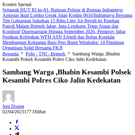
Konten Spesial
Semarak HUT RI ke-81: Ratusan Pelajar di Bongas Indramayu
Antusias Ikuti Lomba Gerak Jalan
Kodim 0616/Indramayu Bersama
Tim Gabungan Salurkan 15 Ribu Liter Air Bersih ke Pasekan
Patroli Malam Brimob Jabar, Jaga Lembang Tetap Aman dan
Kondusif
Diperpanjang Hingga September 2026, Pemprov Jabar
Pastikan Kebijakan WFH ASN Efektif dan Bebas Kendala
Membangun Kekuatan Baru Pers Bumi Wiralodra: 14 Pimpinan
Organisasi Solid Bersama FKJI
Beranda
Polri - TNI - Brimob
Sambang Warga ,Bhabin
Kesambi Polsek Kesambi Polres Ciko Jalin Kedekatan
Sambang Warga ,Bhabin Kesambi Polsek
Kesambi Polres Ciko Jalin Kedekatan
Jeni Doang
02/04/2023
177 Dilihat