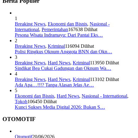
Berita Populer
1
Breaking News
,
Ekonomi dan Bisnis
,
Nasional -
International
,
Pemerintahan
167638 Dilihat
Pesona Wisata Indramayu: Dari Pantai Eks…
2
Breaking News
,
Kriminal
116094 Dilihat
Polisi Ringkus Oknum Anggota BNN dan Okn…
3
Breaking News
,
Hard News
,
Kriminal
113950 Dilihat
Sindikat Bea Cukai Gadungan dan Oknum Wa…
4
Breaking News
,
Hard News
,
Kriminal
113102 Dilihat
Ada Apa…!!!? Tanpa Alasan Jelas Ae…
5
Ekonomi dan Bisnis
,
Hard News
,
Nasional - International
,
Tokoh
106450 Dilihat
Kunci Sukses Media Digital 2026: Bukan S…
OTOMOTIF
Otomotif
20/06/2026