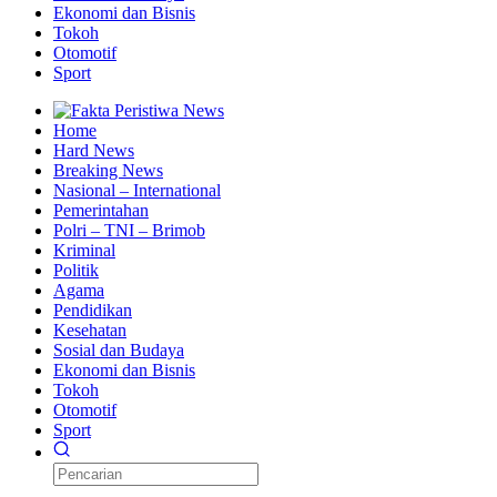
Ekonomi dan Bisnis
Tokoh
Otomotif
Sport
Home
Hard News
Breaking News
Nasional – International
Pemerintahan
Polri – TNI – Brimob
Kriminal
Politik
Agama
Pendidikan
Kesehatan
Sosial dan Budaya
Ekonomi dan Bisnis
Tokoh
Otomotif
Sport