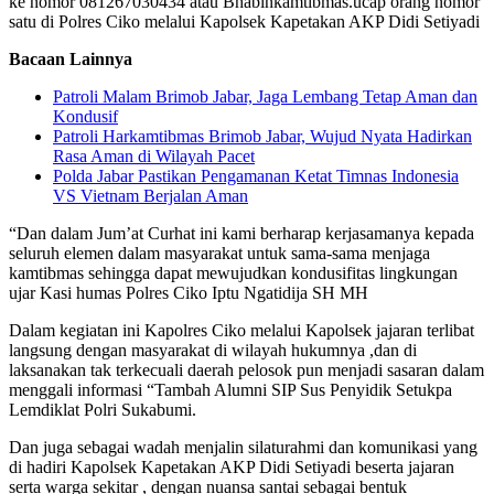
ke nomor 081267030434 atau Bhabinkamtibmas.ucap orang nomor
satu di Polres Ciko melalui Kapolsek Kapetakan AKP Didi Setiyadi
Bacaan Lainnya
Patroli Malam Brimob Jabar, Jaga Lembang Tetap Aman dan
Kondusif
Patroli Harkamtibmas Brimob Jabar, Wujud Nyata Hadirkan
Rasa Aman di Wilayah Pacet
Polda Jabar Pastikan Pengamanan Ketat Timnas Indonesia
VS Vietnam Berjalan Aman
“Dan dalam Jum’at Curhat ini kami berharap kerjasamanya kepada
seluruh elemen dalam masyarakat untuk sama-sama menjaga
kamtibmas sehingga dapat mewujudkan kondusifitas lingkungan
ujar Kasi humas Polres Ciko Iptu Ngatidija SH MH
Dalam kegiatan ini Kapolres Ciko melalui Kapolsek jajaran terlibat
langsung dengan masyarakat di wilayah hukumnya ,dan di
laksanakan tak terkecuali daerah pelosok pun menjadi sasaran dalam
menggali informasi “Tambah Alumni SIP Sus Penyidik Setukpa
Lemdiklat Polri Sukabumi.
Dan juga sebagai wadah menjalin silaturahmi dan komunikasi yang
di hadiri Kapolsek Kapetakan AKP Didi Setiyadi beserta jajaran
serta warga sekitar , dengan nuansa santai sebagai bentuk