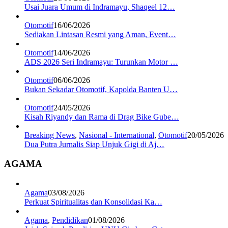
Usai Juara Umum di Indramayu, Shaqeel 12…
Otomotif
16/06/2026
Sediakan Lintasan Resmi yang Aman, Event…
Otomotif
14/06/2026
ADS 2026 Seri Indramayu: Turunkan Motor …
Otomotif
06/06/2026
Bukan Sekadar Otomotif, Kapolda Banten U…
Otomotif
24/05/2026
Kisah Riyandy dan Rama di Drag Bike Gube…
Breaking News
,
Nasional - International
,
Otomotif
20/05/2026
Dua Putra Jurnalis Siap Unjuk Gigi di Aj…
AGAMA
Agama
03/08/2026
Perkuat Spiritualitas dan Konsolidasi Ka…
Agama
,
Pendidikan
01/08/2026