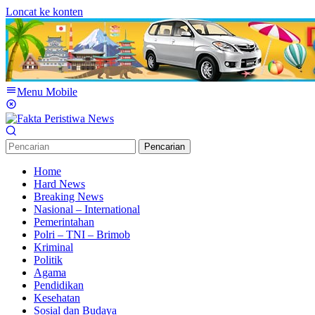
Loncat ke konten
Menu Mobile
Pencarian
Home
Hard News
Breaking News
Nasional – International
Pemerintahan
Polri – TNI – Brimob
Kriminal
Politik
Agama
Pendidikan
Kesehatan
Sosial dan Budaya