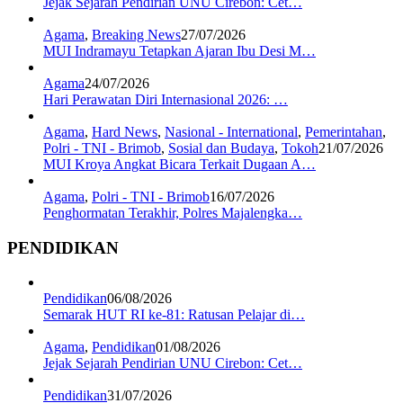
Jejak Sejarah Pendirian UNU Cirebon: Cet…
Agama
,
Breaking News
27/07/2026
MUI Indramayu Tetapkan Ajaran Ibu Desi M…
Agama
24/07/2026
Hari Perawatan Diri Internasional 2026: …
Agama
,
Hard News
,
Nasional - International
,
Pemerintahan
,
Polri - TNI - Brimob
,
Sosial dan Budaya
,
Tokoh
21/07/2026
MUI Kroya Angkat Bicara Terkait Dugaan A…
Agama
,
Polri - TNI - Brimob
16/07/2026
Penghormatan Terakhir, Polres Majalengka…
PENDIDIKAN
Pendidikan
06/08/2026
Semarak HUT RI ke-81: Ratusan Pelajar di…
Agama
,
Pendidikan
01/08/2026
Jejak Sejarah Pendirian UNU Cirebon: Cet…
Pendidikan
31/07/2026