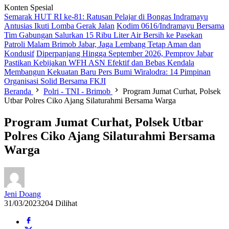
Konten Spesial
Semarak HUT RI ke-81: Ratusan Pelajar di Bongas Indramayu
Antusias Ikuti Lomba Gerak Jalan
Kodim 0616/Indramayu Bersama
Tim Gabungan Salurkan 15 Ribu Liter Air Bersih ke Pasekan
Patroli Malam Brimob Jabar, Jaga Lembang Tetap Aman dan
Kondusif
Diperpanjang Hingga September 2026, Pemprov Jabar
Pastikan Kebijakan WFH ASN Efektif dan Bebas Kendala
Membangun Kekuatan Baru Pers Bumi Wiralodra: 14 Pimpinan
Organisasi Solid Bersama FKJI
Beranda
Polri - TNI - Brimob
Program Jumat Curhat, Polsek
Utbar Polres Ciko Ajang Silaturahmi Bersama Warga
Program Jumat Curhat, Polsek Utbar
Polres Ciko Ajang Silaturahmi Bersama
Warga
Jeni Doang
31/03/2023
204 Dilihat