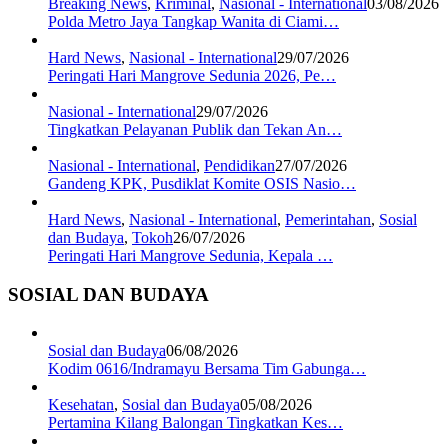
Breaking News
,
Kriminal
,
Nasional - International
03/08/2026
Polda Metro Jaya Tangkap Wanita di Ciami…
Hard News
,
Nasional - International
29/07/2026
Peringati Hari Mangrove Sedunia 2026, Pe…
Nasional - International
29/07/2026
Tingkatkan Pelayanan Publik dan Tekan An…
Nasional - International
,
Pendidikan
27/07/2026
Gandeng KPK, Pusdiklat Komite OSIS Nasio…
Hard News
,
Nasional - International
,
Pemerintahan
,
Sosial
dan Budaya
,
Tokoh
26/07/2026
Peringati Hari Mangrove Sedunia, Kepala …
SOSIAL DAN BUDAYA
Sosial dan Budaya
06/08/2026
Kodim 0616/Indramayu Bersama Tim Gabunga…
Kesehatan
,
Sosial dan Budaya
05/08/2026
Pertamina Kilang Balongan Tingkatkan Kes…