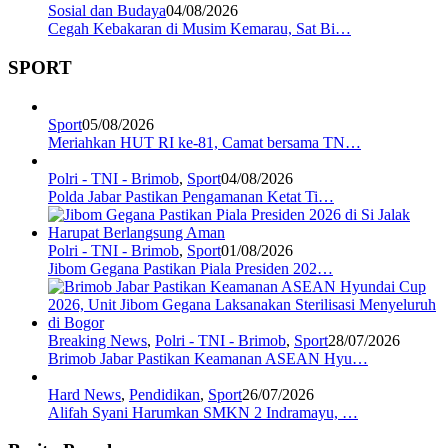
Sosial dan Budaya
04/08/2026
Cegah Kebakaran di Musim Kemarau, Sat Bi…
SPORT
Sport
05/08/2026
Meriahkan HUT RI ke-81, Camat bersama TN…
Polri - TNI - Brimob
,
Sport
04/08/2026
Polda Jabar Pastikan Pengamanan Ketat Ti…
Polri - TNI - Brimob
,
Sport
01/08/2026
Jibom Gegana Pastikan Piala Presiden 202…
Breaking News
,
Polri - TNI - Brimob
,
Sport
28/07/2026
Brimob Jabar Pastikan Keamanan ASEAN Hyu…
Hard News
,
Pendidikan
,
Sport
26/07/2026
Alifah Syani Harumkan SMKN 2 Indramayu, …