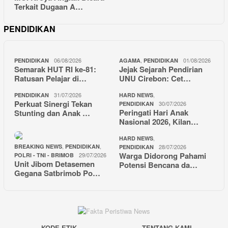
Terkait Dugaan A…
PENDIDIKAN
06/08/2026
,
01/08/2026
PENDIDIKAN
AGAMA
PENDIDIKAN
Semarak HUT RI ke-81:
Jejak Sejarah Pendirian
Ratusan Pelajar di…
UNU Cirebon: Cet…
31/07/2026
,
PENDIDIKAN
HARD NEWS
Perkuat Sinergi Tekan
30/07/2026
PENDIDIKAN
Peringati Hari Anak
Stunting dan Anak …
Nasional 2026, Kilan…
,
HARD NEWS
,
,
BREAKING NEWS
PENDIDIKAN
28/07/2026
PENDIDIKAN
Warga Didorong Pahami
29/07/2026
POLRI - TNI - BRIMOB
Unit Jibom Detasemen
Potensi Bencana da…
Gegana Satbrimob Po…
KODE ETIK
TENTANG KAMI