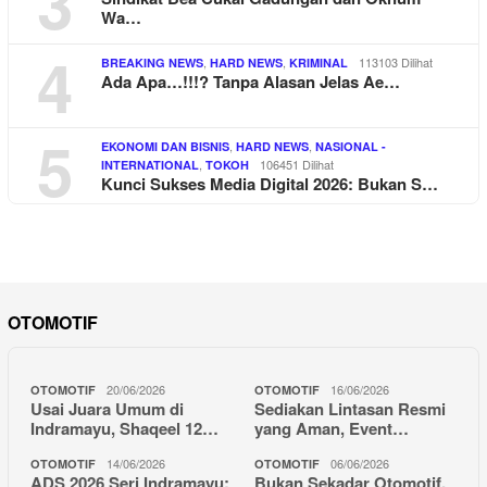
3
Wa…
4
,
,
113103 Dilihat
BREAKING NEWS
HARD NEWS
KRIMINAL
Ada Apa…!!!? Tanpa Alasan Jelas Ae…
5
,
,
EKONOMI DAN BISNIS
HARD NEWS
NASIONAL -
,
106451 Dilihat
INTERNATIONAL
TOKOH
Kunci Sukses Media Digital 2026: Bukan S…
OTOMOTIF
20/06/2026
16/06/2026
OTOMOTIF
OTOMOTIF
Usai Juara Umum di
Sediakan Lintasan Resmi
Indramayu, Shaqeel 12…
yang Aman, Event…
14/06/2026
06/06/2026
OTOMOTIF
OTOMOTIF
ADS 2026 Seri Indramayu:
Bukan Sekadar Otomotif,