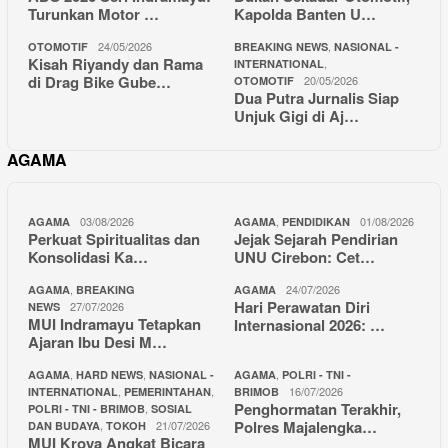
Turunkan Motor …
Kapolda Banten U…
24/05/2026
,
OTOMOTIF
BREAKING NEWS
NASIONAL -
Kisah Riyandy dan Rama
,
INTERNATIONAL
di Drag Bike Gube…
20/05/2026
OTOMOTIF
Dua Putra Jurnalis Siap
Unjuk Gigi di Aj…
AGAMA
03/08/2026
,
01/08/2026
AGAMA
AGAMA
PENDIDIKAN
Perkuat Spiritualitas dan
Jejak Sejarah Pendirian
Konsolidasi Ka…
UNU Cirebon: Cet…
,
24/07/2026
AGAMA
BREAKING
AGAMA
Hari Perawatan Diri
27/07/2026
NEWS
MUI Indramayu Tetapkan
Internasional 2026: …
Ajaran Ibu Desi M…
,
,
,
AGAMA
HARD NEWS
NASIONAL -
AGAMA
POLRI - TNI -
,
,
16/07/2026
INTERNATIONAL
PEMERINTAHAN
BRIMOB
Penghormatan Terakhir,
,
POLRI - TNI - BRIMOB
SOSIAL
Polres Majalengka…
,
21/07/2026
DAN BUDAYA
TOKOH
MUI Kroya Angkat Bicara