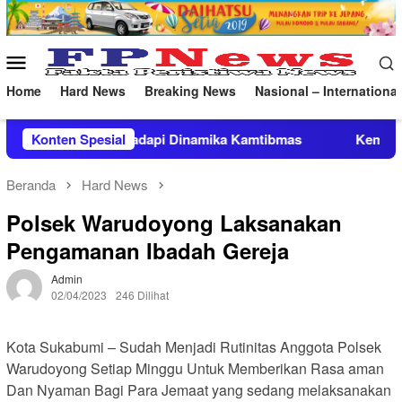
Loncat
ke
konten
Menu
Mobile
Home
Hard News
Breaking News
Nasional – International
Dinamika Kamtibmas
Konten Spesial
Kembangkan Basket 3×3 Menuju Oli
Beranda
Hard News
Polsek Warudoyong Laksanakan
Pengamanan Ibadah Gereja
Admin
02/04/2023
246 Dilihat
Kota Sukabumi – Sudah Menjadi Rutinitas Anggota Polsek
Warudoyong Setiap Minggu Untuk Memberikan Rasa aman
Dan Nyaman Bagi Para Jemaat yang sedang melaksanakan