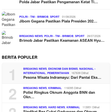
Polda Jabar Pastikan Pengamanan Ketat Ti…
,
01/08/2026
POLRI - TNI - BRIMOB
SPORT
Jibom Gegana Pastikan Piala Presiden 202…
,
,
28/07/2026
BREAKING NEWS
POLRI - TNI - BRIMOB
SPORT
Brimob Jabar Pastikan Keamanan ASEAN Hyu…
BERITA POPULER
1
,
,
BREAKING NEWS
EKONOMI DAN BISNIS
NASIONAL -
,
167639 Dilihat
INTERNATIONAL
PEMERINTAHAN
Pesona Wisata Indramayu: Dari Pantai Eks…
2
,
116095 Dilihat
BREAKING NEWS
KRIMINAL
Polisi Ringkus Oknum Anggota BNN dan
Okn…
,
,
113951 Dilihat
BREAKING NEWS
HARD NEWS
KRIMINAL
Sindikat Bea Cukai Gadungan dan Oknum