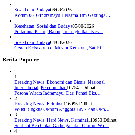
Sosial dan Budaya
06/08/2026
Kodim 0616/Indramayu Bersama Tim Gabunga…
Kesehatan
,
Sosial dan Budaya
05/08/2026
Pertamina Kilang Balongan Tingkatkan Kes…
Sosial dan Budaya
04/08/2026
Cegah Kebakaran di Musim Kemarau, Sat Bi…
Berita Populer
1
Breaking News
,
Ekonomi dan Bisnis
,
Nasional -
International
,
Pemerintahan
167641 Dilihat
Pesona Wisata Indramayu: Dari Pantai Eks…
2
Breaking News
,
Kriminal
116096 Dilihat
Polisi Ringkus Oknum Anggota BNN dan Okn…
3
Breaking News
,
Hard News
,
Kriminal
113953 Dilihat
Sindikat Bea Cukai Gadungan dan Oknum Wa…
4