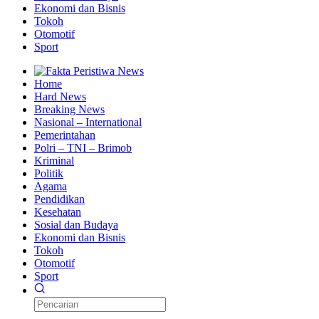
Ekonomi dan Bisnis
Tokoh
Otomotif
Sport
Home
Hard News
Breaking News
Nasional – International
Pemerintahan
Polri – TNI – Brimob
Kriminal
Politik
Agama
Pendidikan
Kesehatan
Sosial dan Budaya
Ekonomi dan Bisnis
Tokoh
Otomotif
Sport