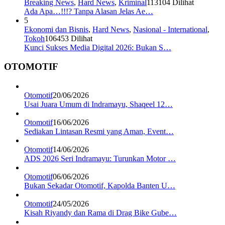
Breaking News
,
Hard News
,
Kriminal
113104 Dilihat
Ada Apa…!!!? Tanpa Alasan Jelas Ae…
5
Ekonomi dan Bisnis
,
Hard News
,
Nasional - International
,
Tokoh
106453 Dilihat
Kunci Sukses Media Digital 2026: Bukan S…
OTOMOTIF
Otomotif
20/06/2026
Usai Juara Umum di Indramayu, Shaqeel 12…
Otomotif
16/06/2026
Sediakan Lintasan Resmi yang Aman, Event…
Otomotif
14/06/2026
ADS 2026 Seri Indramayu: Turunkan Motor …
Otomotif
06/06/2026
Bukan Sekadar Otomotif, Kapolda Banten U…
Otomotif
24/05/2026
Kisah Riyandy dan Rama di Drag Bike Gube…