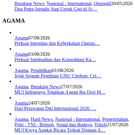
Breaking News
,
Nasional - International
,
Otomotif
20/05/2026
Dua Putra Jurnalis Siap Unjuk Gigi di Aj…
AGAMA
Agama
07/08/2026
Perkuat Integritas dan Keberkahan Operas…
Agama
03/08/2026
Perkuat Spiritualitas dan Konsolidasi Ka…
Agama
,
Pendidikan
01/08/2026
Jejak Sejarah Pendirian UNU Cirebon: Cet…
Agama
,
Breaking News
27/07/2026
MUI Indramayu Tetapkan Ajaran Ibu Desi M…
Agama
24/07/2026
Hari Perawatan Diri Internasional 2026: …
Agama
,
Hard News
,
Nasional - International
,
Pemerintahan
,
Polri - TNI - Brimob
,
Sosial dan Budaya
,
Tokoh
21/07/2026
MUI Kroya Angkat Bicara Terkait Dugaan A…