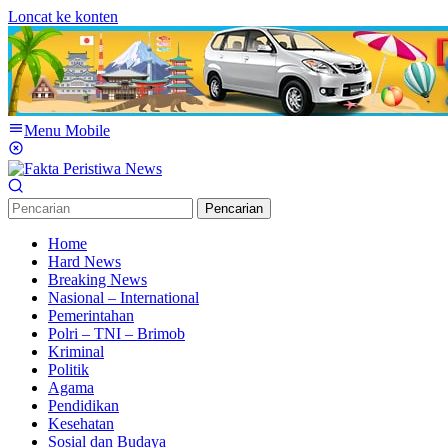
Loncat ke konten
Menu Mobile
Pencarian
Home
Hard News
Breaking News
Nasional – International
Pemerintahan
Polri – TNI – Brimob
Kriminal
Politik
Agama
Pendidikan
Kesehatan
Sosial dan Budaya