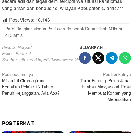
secara adil dan tegas demi terciptanya situasi kamtibmas
yang aman dan kondusif di wilayah Kabupaten Ciamis.***
Post Views:
16,146
Polisi Bongkar Modus Penipuan Berkedok Dana Hibah Miliaran
di Ciamis
Penulis: Nurpad
SEBARKAN
Editor: Redaksi
Sumber:
https://faktaperistiwanews.co.id/
Navigasi
Pos sebelumnya
Pos berikutnya
Misteri di Ciramagirang:
Teror Pocong, Polda Jabar
pos
Kematian Pelajar 16 Tahun
Himbau Masyarakat Tidak
Penuh Kejanggalan, Ada Apa?
Membuat Konten yang
Meresahkan
POS TERKAIT