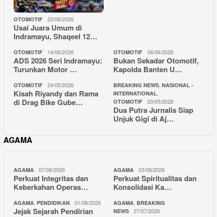
20/06/2026
OTOMOTIF
Usai Juara Umum di
Indramayu, Shaqeel 12…
14/06/2026
06/06/2026
OTOMOTIF
OTOMOTIF
ADS 2026 Seri Indramayu:
Bukan Sekadar Otomotif,
Turunkan Motor …
Kapolda Banten U…
24/05/2026
,
OTOMOTIF
BREAKING NEWS
NASIONAL -
Kisah Riyandy dan Rama
,
INTERNATIONAL
di Drag Bike Gube…
20/05/2026
OTOMOTIF
Dua Putra Jurnalis Siap
Unjuk Gigi di Aj…
AGAMA
07/08/2026
03/08/2026
AGAMA
AGAMA
Perkuat Integritas dan
Perkuat Spiritualitas dan
Keberkahan Operas…
Konsolidasi Ka…
,
01/08/2026
,
AGAMA
PENDIDIKAN
AGAMA
BREAKING
Jejak Sejarah Pendirian
27/07/2026
NEWS