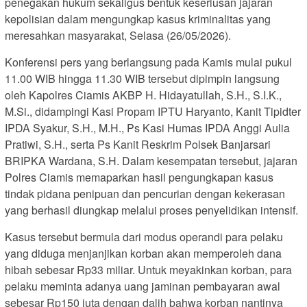
penegakan hukum sekaligus bentuk keseriusan jajaran
kepolisian dalam mengungkap kasus kriminalitas yang
meresahkan masyarakat, Selasa (26/05/2026).
Konferensi pers yang berlangsung pada Kamis mulai pukul
11.00 WIB hingga 11.30 WIB tersebut dipimpin langsung
oleh Kapolres Ciamis AKBP H. Hidayatullah, S.H., S.I.K.,
M.Si., didampingi Kasi Propam IPTU Haryanto, Kanit Tipidter
IPDA Syakur, S.H., M.H., Ps Kasi Humas IPDA Anggi Aulia
Pratiwi, S.H., serta Ps Kanit Reskrim Polsek Banjarsari
BRIPKA Wardana, S.H. Dalam kesempatan tersebut, jajaran
Polres Ciamis memaparkan hasil pengungkapan kasus
tindak pidana penipuan dan pencurian dengan kekerasan
yang berhasil diungkap melalui proses penyelidikan intensif.
Kasus tersebut bermula dari modus operandi para pelaku
yang diduga menjanjikan korban akan memperoleh dana
hibah sebesar Rp33 miliar. Untuk meyakinkan korban, para
pelaku meminta adanya uang jaminan pembayaran awal
sebesar Rp150 juta dengan dalih bahwa korban nantinya