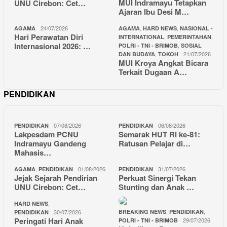
MUI Indramayu Tetapkan
UNU Cirebon: Cet…
Ajaran Ibu Desi M…
24/07/2026
,
,
AGAMA
AGAMA
HARD NEWS
NASIONAL -
Hari Perawatan Diri
,
,
INTERNATIONAL
PEMERINTAHAN
Internasional 2026: …
,
POLRI - TNI - BRIMOB
SOSIAL
,
21/07/2026
DAN BUDAYA
TOKOH
MUI Kroya Angkat Bicara
Terkait Dugaan A…
PENDIDIKAN
07/08/2026
06/08/2026
PENDIDIKAN
PENDIDIKAN
Lakpesdam PCNU
Semarak HUT RI ke-81:
Indramayu Gandeng
Ratusan Pelajar di…
Mahasis…
,
01/08/2026
31/07/2026
AGAMA
PENDIDIKAN
PENDIDIKAN
Jejak Sejarah Pendirian
Perkuat Sinergi Tekan
UNU Cirebon: Cet…
Stunting dan Anak …
,
HARD NEWS
,
,
30/07/2026
BREAKING NEWS
PENDIDIKAN
PENDIDIKAN
Peringati Hari Anak
29/07/2026
POLRI - TNI - BRIMOB