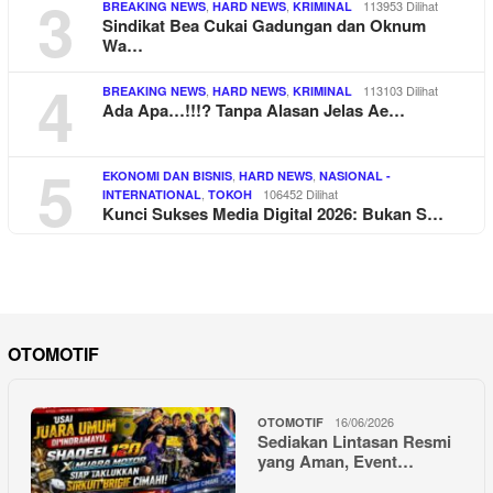
3
,
,
113953 Dilihat
BREAKING NEWS
HARD NEWS
KRIMINAL
Sindikat Bea Cukai Gadungan dan Oknum
Wa…
4
,
,
113103 Dilihat
BREAKING NEWS
HARD NEWS
KRIMINAL
Ada Apa…!!!? Tanpa Alasan Jelas Ae…
5
,
,
EKONOMI DAN BISNIS
HARD NEWS
NASIONAL -
,
106452 Dilihat
INTERNATIONAL
TOKOH
Kunci Sukses Media Digital 2026: Bukan S…
OTOMOTIF
16/06/2026
OTOMOTIF
Sediakan Lintasan Resmi
yang Aman, Event…