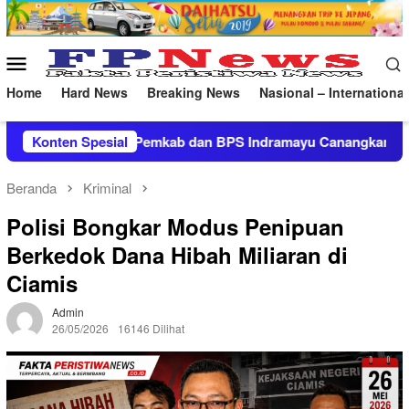
Loncat
ke
konten
Menu
Mobile
Home
Hard News
Breaking News
Nasional – International
dan BPS Indramayu Canangkan Program Desa Cantik 2026
Konten Spesial
Beranda
Kriminal
Polisi Bongkar Modus Penipuan
Berkedok Dana Hibah Miliaran di
Ciamis
Admin
26/05/2026
16146 Dilihat