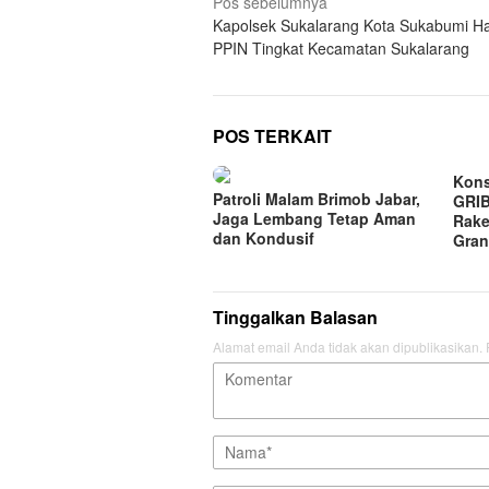
Navigasi
Pos sebelumnya
Kapolsek Sukalarang Kota Sukabumi Ha
pos
PPIN Tingkat Kecamatan Sukalarang
POS TERKAIT
Kons
Patroli Malam Brimob Jabar,
GRIB
Jaga Lembang Tetap Aman
Rake
dan Kondusif
Gran
Tinggalkan Balasan
Alamat email Anda tidak akan dipublikasikan.