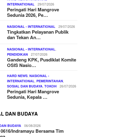
29/07/2026
INTERNATIONAL
Peringati Hari Mangrove
Sedunia 2026, Pe…
29/07/2026
NASIONAL - INTERNATIONAL
Tingkatkan Pelayanan Publik
dan Tekan An…
,
NASIONAL - INTERNATIONAL
27/07/2026
PENDIDIKAN
Gandeng KPK, Pusdiklat Komite
OSIS Nasio…
,
HARD NEWS
NASIONAL -
,
,
INTERNATIONAL
PEMERINTAHAN
,
26/07/2026
SOSIAL DAN BUDAYA
TOKOH
Peringati Hari Mangrove
Sedunia, Kepala …
AL DAN BUDAYA
06/08/2026
 DAN BUDAYA
 0616/Indramayu Bersama Tim
nga…