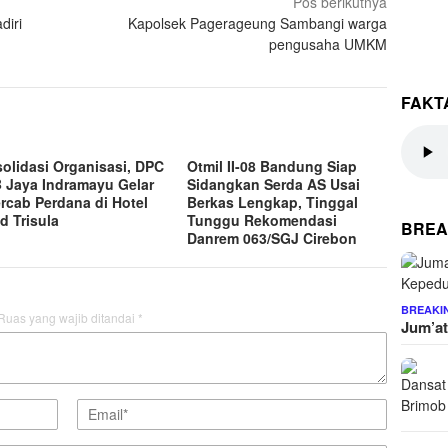
Pos berikutnya
diri
Kapolsek Pagerageung Sambangi warga
pengusaha UMKM
FAKT
olidasi Organisasi, DPC
Otmil II-08 Bandung Siap
 Jaya Indramayu Gelar
Sidangkan Serda AS Usai
rcab Perdana di Hotel
Berkas Lengkap, Tinggal
d Trisula
Tunggu Rekomendasi
BREA
Danrem 063/SGJ Cirebon
BREAKI
Ruas yang wajib ditandai
*
Jum’at