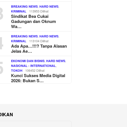
3
,
,
BREAKING NEWS
HARD NEWS
113953 Dilihat
KRIMINAL
Sindikat Bea Cukai
Gadungan dan Oknum
Wa…
4
,
,
BREAKING NEWS
HARD NEWS
113104 Dilihat
KRIMINAL
Ada Apa…!!!? Tanpa Alasan
Jelas Ae…
5
,
,
EKONOMI DAN BISNIS
HARD NEWS
,
NASIONAL - INTERNATIONAL
106452 Dilihat
TOKOH
Kunci Sukses Media Digital
2026: Bukan S…
DIKAN