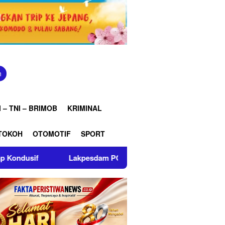
n
 – TNI – BRIMOB
KRIMINAL
TOKOH
OTOMOTIF
SPORT
Lakpesdam PCNU Indramayu Gandeng Mahasiswa Beri Edukasi