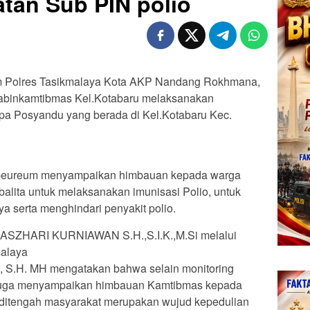
atan Sub PIN polio
m Polres Tasikmalaya Kota AKP Nandang Rokhmana,
habinkamtibmas Kel.Kotabaru melaksanakan
apa Posyandu yang berada di Kel.Kotabaru Kec.
ibeureum menyampaikan himbauan kepada warga
lita untuk melaksanakan imunisasi Polio, untuk
 serta menghindari penyakit polio.
P ASZHARI KURNIAWAN S.H.,S.I.K.,M.Si melalui
malaya
H. MH mengatakan bahwa selain monitoring
a juga menyampaikan himbauan Kamtibmas kepada
 ditengah masyarakat merupakan wujud kepedulian