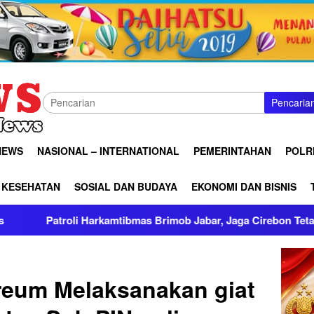
Pencaria
NEWS
NASIONAL – INTERNATIONAL
PEMERINTAHAN
POLRI
KESEHATAN
SOSIAL DAN BUDAYA
EKONOMI DAN BISNIS
arkamtibmas Brimob Jabar, Jaga Cirebon Tetap Kondusif
reum Melaksanakan giat