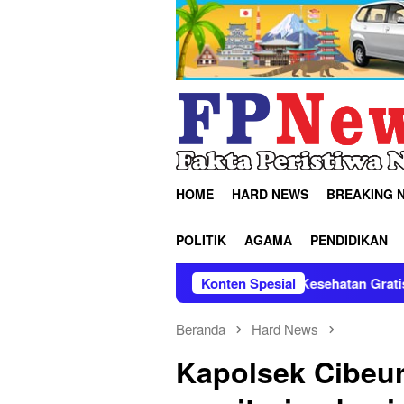
Loncat
ke
konten
HOME
HARD NEWS
BREAKING 
POLITIK
AGAMA
PENDIDIKAN
u dan Tugu Kidul Gelar Cek Kesehatan Gratis
Konten Spesial
Patroli H
Beranda
Hard News
Kapolsek Cibeu