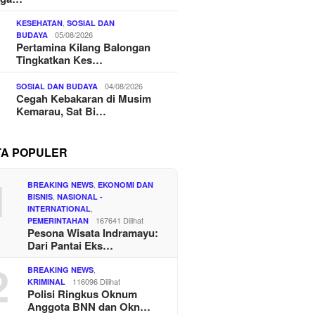
,
KESEHATAN
SOSIAL DAN
05/08/2026
BUDAYA
Pertamina Kilang Balongan
Tingkatkan Kes…
04/08/2026
SOSIAL DAN BUDAYA
Cegah Kebakaran di Musim
Kemarau, Sat Bi…
TA POPULER
1
,
BREAKING NEWS
EKONOMI DAN
,
BISNIS
NASIONAL -
,
INTERNATIONAL
167641 Dilihat
PEMERINTAHAN
Pesona Wisata Indramayu:
Dari Pantai Eks…
2
,
BREAKING NEWS
116096 Dilihat
KRIMINAL
Polisi Ringkus Oknum
Anggota BNN dan Okn…