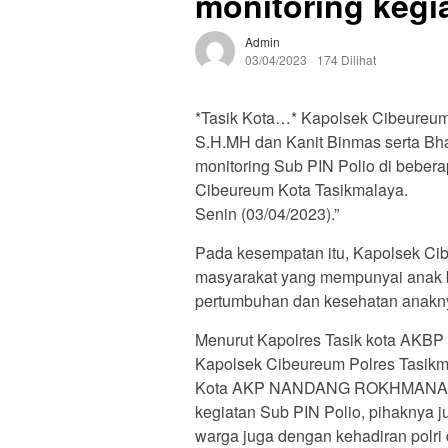
monitoring kegi
Admin
03/04/2023
174 Dilihat
*Tasik Kota…* Kapolsek Cibeureu
S.H.MH dan Kanit Binmas serta B
monitoring Sub PIN Polio di beber
Cibeureum Kota Tasikmalaya.
Senin (03/04/2023).”
Pada kesempatan itu, Kapolsek C
masyarakat yang mempunyai anak ba
pertumbuhan dan kesehatan anaknya
Menurut Kapolres Tasik kota AKB
Kapolsek Cibeureum Polres Tasik
Kota AKP NANDANG ROKHMANA, S.
kegiatan Sub PIN Polio, pihakny
warga juga dengan kehadiran polri