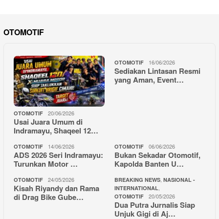
OTOMOTIF
16/06/2026
OTOMOTIF
Sediakan Lintasan Resmi
yang Aman, Event…
20/06/2026
OTOMOTIF
Usai Juara Umum di
Indramayu, Shaqeel 12…
14/06/2026
06/06/2026
OTOMOTIF
OTOMOTIF
ADS 2026 Seri Indramayu:
Bukan Sekadar Otomotif,
Turunkan Motor …
Kapolda Banten U…
24/05/2026
,
OTOMOTIF
BREAKING NEWS
NASIONAL -
Kisah Riyandy dan Rama
,
INTERNATIONAL
di Drag Bike Gube…
20/05/2026
OTOMOTIF
Dua Putra Jurnalis Siap
Unjuk Gigi di Aj…