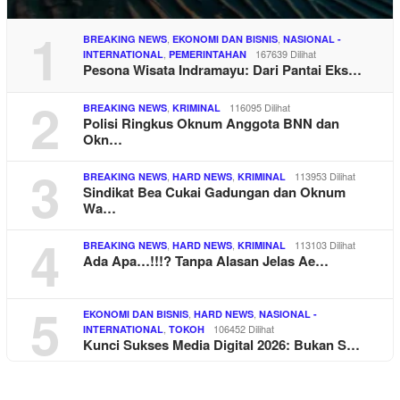
1
,
,
BREAKING NEWS
EKONOMI DAN BISNIS
NASIONAL -
,
167639 Dilihat
INTERNATIONAL
PEMERINTAHAN
Pesona Wisata Indramayu: Dari Pantai Eks…
2
,
116095 Dilihat
BREAKING NEWS
KRIMINAL
Polisi Ringkus Oknum Anggota BNN dan
Okn…
3
,
,
113953 Dilihat
BREAKING NEWS
HARD NEWS
KRIMINAL
Sindikat Bea Cukai Gadungan dan Oknum
Wa…
4
,
,
113103 Dilihat
BREAKING NEWS
HARD NEWS
KRIMINAL
Ada Apa…!!!? Tanpa Alasan Jelas Ae…
5
,
,
EKONOMI DAN BISNIS
HARD NEWS
NASIONAL -
,
106452 Dilihat
INTERNATIONAL
TOKOH
Kunci Sukses Media Digital 2026: Bukan S…