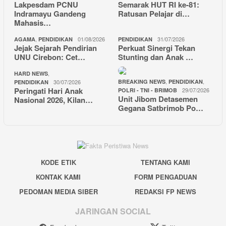
Lakpesdam PCNU
Semarak HUT RI ke-81:
Indramayu Gandeng
Ratusan Pelajar di…
Mahasis…
,
01/08/2026
31/07/2026
AGAMA
PENDIDIKAN
PENDIDIKAN
Jejak Sejarah Pendirian
Perkuat Sinergi Tekan
UNU Cirebon: Cet…
Stunting dan Anak …
,
HARD NEWS
,
,
30/07/2026
BREAKING NEWS
PENDIDIKAN
PENDIDIKAN
Peringati Hari Anak
29/07/2026
POLRI - TNI - BRIMOB
Unit Jibom Detasemen
Nasional 2026, Kilan…
Gegana Satbrimob Po…
KODE ETIK
TENTANG KAMI
KONTAK KAMI
FORM PENGADUAN
PEDOMAN MEDIA SIBER
REDAKSI FP NEWS
JARINGAN SOCIAL