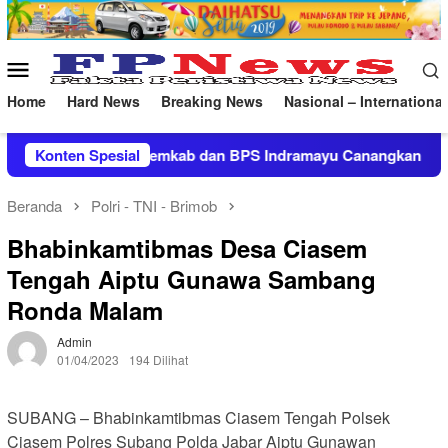
Loncat
ke
konten
Menu
Mobile
Home
Hard News
Breaking News
Nasional – International
ab dan BPS Indramayu Canangkan Program Desa Cantik 2026
Konten Spesial
Beranda
Polri - TNI - Brimob
Bhabinkamtibmas Desa Ciasem
Tengah Aiptu Gunawa Sambang
Ronda Malam
Admin
01/04/2023
194 Dilihat
SUBANG – Bhabinkamtibmas Ciasem Tengah Polsek
Ciasem Polres Subang Polda Jabar Aiptu Gunawan