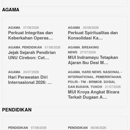
AGAMA
07/08/2026
03/08/2026
AGAMA
AGAMA
Perkuat Integritas dan
Perkuat Spiritualitas dan
Keberkahan Operas…
Konsolidasi Ka…
,
01/08/2026
,
AGAMA
PENDIDIKAN
AGAMA
BREAKING
Jejak Sejarah Pendirian
27/07/2026
NEWS
MUI Indramayu Tetapkan
UNU Cirebon: Cet…
Ajaran Ibu Desi M…
24/07/2026
,
,
AGAMA
AGAMA
HARD NEWS
NASIONAL -
Hari Perawatan Diri
,
,
INTERNATIONAL
PEMERINTAHAN
Internasional 2026: …
,
POLRI - TNI - BRIMOB
SOSIAL
,
21/07/2026
DAN BUDAYA
TOKOH
MUI Kroya Angkat Bicara
Terkait Dugaan A…
PENDIDIKAN
07/08/2026
06/08/2026
PENDIDIKAN
PENDIDIKAN