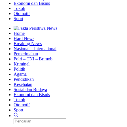
Ekonomi dan Bisnis
Tokoh
Otomotif
Sport
Home
Hard News
Breaking News
Nasional – International
Pemerintahan
Polri – TNI – Brimob
Kriminal
Politik
Agama
Pendidikan
Kesehatan
Sosial dan Budaya
Ekonomi dan Bisnis
Tokoh
Otomotif
Sport