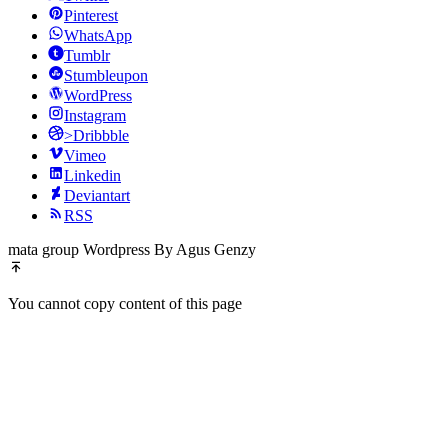
Pinterest
WhatsApp
Tumblr
Stumbleupon
WordPress
Instagram
>Dribbble
Vimeo
Linkedin
Deviantart
RSS
mata group Wordpress By Agus Genzy
You cannot copy content of this page