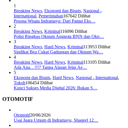
1
Breaking News
,
Ekonomi dan Bisnis
,
Nasional -
International
,
Pemerintahan
167642 Dilihat
Pesona Wisata Indramayu: Dari Pantai Eks…
2
Breaking News
,
Kriminal
116096 Dilihat
Polisi Ringkus Oknum Anggota BNN dan Okn…
3
Breaking News
,
Hard News
,
Kriminal
113953 Dilihat
Sindikat Bea Cukai Gadungan dan Oknum Wa…
4
Breaking News
,
Hard News
,
Kriminal
113105 Dilihat
Ada Apa…!!!? Tanpa Alasan Jelas Ae…
5
Ekonomi dan Bisnis
,
Hard News
,
Nasional - International
,
Tokoh
106454 Dilihat
Kunci Sukses Media Digital 2026: Bukan S…
OTOMOTIF
Otomotif
20/06/2026
Usai Juara Umum di Indramayu, Shaqeel 12…