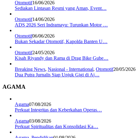
Otomotif
16/06/2026
Sediakan Lintasan Resmi yang Aman, Event…
Otomotif
14/06/2026
ADS 2026 Seri Indramayu: Turunkan Motor …
Otomotif
06/06/2026
Bukan Sekadar Otomotif, Kapolda Banten U…
Otomotif
24/05/2026
Kisah Riyandy dan Rama di Drag Bike Gube…
Breaking News
,
Nasional - International
,
Otomotif
20/05/2026
Dua Putra Jurnalis Siap Unjuk Gigi di Aj…
AGAMA
Agama
07/08/2026
Perkuat Integritas dan Keberkahan Operas…
Agama
03/08/2026
Perkuat Spiritualitas dan Konsolidasi Ka…
Agama
,
Pendidikan
01/08/2026