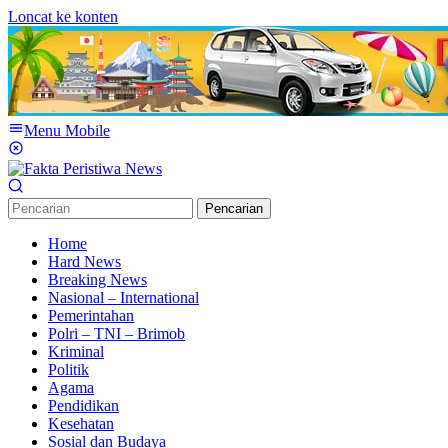
Loncat ke konten
Menu Mobile
Pencarian
Home
Hard News
Breaking News
Nasional – International
Pemerintahan
Polri – TNI – Brimob
Kriminal
Politik
Agama
Pendidikan
Kesehatan
Sosial dan Budaya