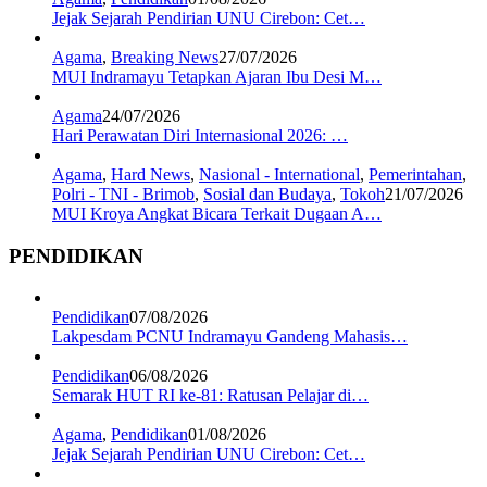
Jejak Sejarah Pendirian UNU Cirebon: Cet…
Agama
,
Breaking News
27/07/2026
MUI Indramayu Tetapkan Ajaran Ibu Desi M…
Agama
24/07/2026
Hari Perawatan Diri Internasional 2026: …
Agama
,
Hard News
,
Nasional - International
,
Pemerintahan
,
Polri - TNI - Brimob
,
Sosial dan Budaya
,
Tokoh
21/07/2026
MUI Kroya Angkat Bicara Terkait Dugaan A…
PENDIDIKAN
Pendidikan
07/08/2026
Lakpesdam PCNU Indramayu Gandeng Mahasis…
Pendidikan
06/08/2026
Semarak HUT RI ke-81: Ratusan Pelajar di…
Agama
,
Pendidikan
01/08/2026
Jejak Sejarah Pendirian UNU Cirebon: Cet…