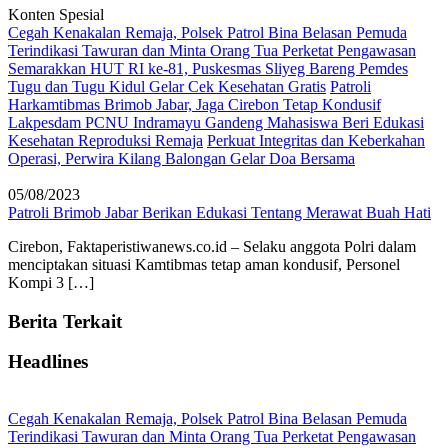
Konten Spesial
Cegah Kenakalan Remaja, Polsek Patrol Bina Belasan Pemuda
Terindikasi Tawuran dan Minta Orang Tua Perketat Pengawasan
Semarakkan HUT RI ke-81, Puskesmas Sliyeg Bareng Pemdes
Tugu dan Tugu Kidul Gelar Cek Kesehatan Gratis
Patroli
Harkamtibmas Brimob Jabar, Jaga Cirebon Tetap Kondusif
Lakpesdam PCNU Indramayu Gandeng Mahasiswa Beri Edukasi
Kesehatan Reproduksi Remaja
Perkuat Integritas dan Keberkahan
Operasi, Perwira Kilang Balongan Gelar Doa Bersama
05/08/2023
Patroli Brimob Jabar Berikan Edukasi Tentang Merawat Buah Hati
Cirebon, Faktaperistiwanews.co.id – Selaku anggota Polri dalam
menciptakan situasi Kamtibmas tetap aman kondusif, Personel
Kompi 3 […]
Berita Terkait
Headlines
Cegah Kenakalan Remaja, Polsek Patrol Bina Belasan Pemuda
Terindikasi Tawuran dan Minta Orang Tua Perketat Pengawasan