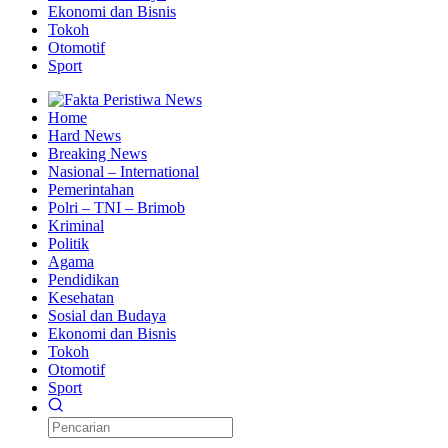
Ekonomi dan Bisnis
Tokoh
Otomotif
Sport
Home
Hard News
Breaking News
Nasional – International
Pemerintahan
Polri – TNI – Brimob
Kriminal
Politik
Agama
Pendidikan
Kesehatan
Sosial dan Budaya
Ekonomi dan Bisnis
Tokoh
Otomotif
Sport