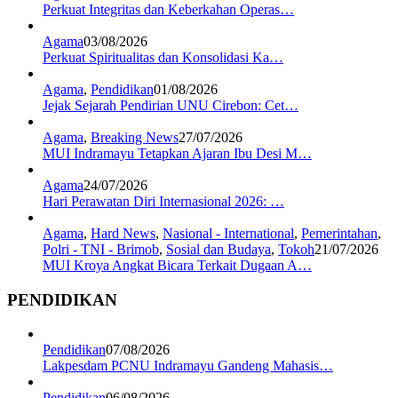
Perkuat Integritas dan Keberkahan Operas…
Agama
03/08/2026
Perkuat Spiritualitas dan Konsolidasi Ka…
Agama
,
Pendidikan
01/08/2026
Jejak Sejarah Pendirian UNU Cirebon: Cet…
Agama
,
Breaking News
27/07/2026
MUI Indramayu Tetapkan Ajaran Ibu Desi M…
Agama
24/07/2026
Hari Perawatan Diri Internasional 2026: …
Agama
,
Hard News
,
Nasional - International
,
Pemerintahan
,
Polri - TNI - Brimob
,
Sosial dan Budaya
,
Tokoh
21/07/2026
MUI Kroya Angkat Bicara Terkait Dugaan A…
PENDIDIKAN
Pendidikan
07/08/2026
Lakpesdam PCNU Indramayu Gandeng Mahasis…
Pendidikan
06/08/2026