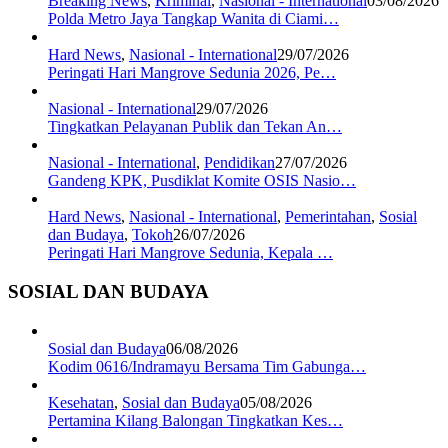
Breaking News
,
Kriminal
,
Nasional - International
03/08/2026
Polda Metro Jaya Tangkap Wanita di Ciami…
Hard News
,
Nasional - International
29/07/2026
Peringati Hari Mangrove Sedunia 2026, Pe…
Nasional - International
29/07/2026
Tingkatkan Pelayanan Publik dan Tekan An…
Nasional - International
,
Pendidikan
27/07/2026
Gandeng KPK, Pusdiklat Komite OSIS Nasio…
Hard News
,
Nasional - International
,
Pemerintahan
,
Sosial
dan Budaya
,
Tokoh
26/07/2026
Peringati Hari Mangrove Sedunia, Kepala …
SOSIAL DAN BUDAYA
Sosial dan Budaya
06/08/2026
Kodim 0616/Indramayu Bersama Tim Gabunga…
Kesehatan
,
Sosial dan Budaya
05/08/2026
Pertamina Kilang Balongan Tingkatkan Kes…