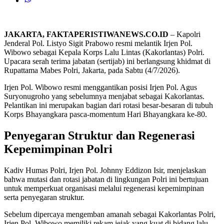
JAKARTA, FAKTAPERISTIWANEWS.CO.ID
– Kapolri
Jenderal Pol. Listyo Sigit Prabowo resmi melantik Irjen Pol.
Wibowo sebagai Kepala Korps Lalu Lintas (Kakorlantas) Polri.
Upacara serah terima jabatan (sertijab) ini berlangsung khidmat di
Rupattama Mabes Polri, Jakarta, pada Sabtu (4/7/2026).
Irjen Pol. Wibowo resmi menggantikan posisi Irjen Pol. Agus
Suryonugroho yang sebelumnya menjabat sebagai Kakorlantas.
Pelantikan ini merupakan bagian dari rotasi besar-besaran di tubuh
Korps Bhayangkara pasca-momentum Hari Bhayangkara ke-80.
Penyegaran Struktur dan Regenerasi
Kepemimpinan Polri
Kadiv Humas Polri, Irjen Pol. Johnny Eddizon Isir, menjelaskan
bahwa mutasi dan rotasi jabatan di lingkungan Polri ini bertujuan
untuk memperkuat organisasi melalui regenerasi kepemimpinan
serta penyegaran struktur.
Sebelum dipercaya mengemban amanah sebagai Kakorlantas Polri,
Irjen Pol. Wibowo memiliki rekam jejak yang kuat di bidang lalu