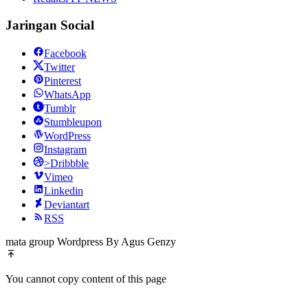
Jaringan Social
Facebook
Twitter
Pinterest
WhatsApp
Tumblr
Stumbleupon
WordPress
Instagram
>Dribbble
Vimeo
Linkedin
Deviantart
RSS
mata group Wordpress By Agus Genzy
You cannot copy content of this page