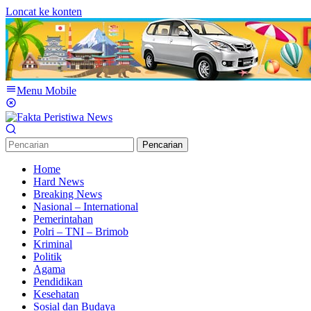
Loncat ke konten
Menu Mobile
Pencarian
Home
Hard News
Breaking News
Nasional – International
Pemerintahan
Polri – TNI – Brimob
Kriminal
Politik
Agama
Pendidikan
Kesehatan
Sosial dan Budaya