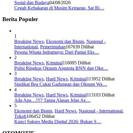
Sosial dan Budaya
04/08/2026
Cegah Kebakaran di Musim Kemarau, Sat Bi…
Berita Populer
1
Breaking News
,
Ekonomi dan Bisnis
,
Nasional -
International
,
Pemerintahan
167639 Dilihat
Pesona Wisata Indramayu: Dari Pantai Eks…
2
Breaking News
,
Kriminal
116095 Dilihat
Polisi Ringkus Oknum Anggota BNN dan Okn…
3
Breaking News
,
Hard News
,
Kriminal
113952 Dilihat
Sindikat Bea Cukai Gadungan dan Oknum Wa…
4
Breaking News
,
Hard News
,
Kriminal
113103 Dilihat
Ada Apa…!!!? Tanpa Alasan Jelas Ae…
5
Ekonomi dan Bisnis
,
Hard News
,
Nasional - International
,
Tokoh
106452 Dilihat
Kunci Sukses Media Digital 2026: Bukan S…