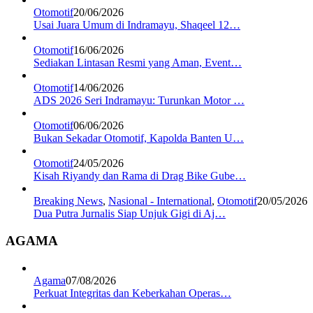
Otomotif
20/06/2026
Usai Juara Umum di Indramayu, Shaqeel 12…
Otomotif
16/06/2026
Sediakan Lintasan Resmi yang Aman, Event…
Otomotif
14/06/2026
ADS 2026 Seri Indramayu: Turunkan Motor …
Otomotif
06/06/2026
Bukan Sekadar Otomotif, Kapolda Banten U…
Otomotif
24/05/2026
Kisah Riyandy dan Rama di Drag Bike Gube…
Breaking News
,
Nasional - International
,
Otomotif
20/05/2026
Dua Putra Jurnalis Siap Unjuk Gigi di Aj…
AGAMA
Agama
07/08/2026
Perkuat Integritas dan Keberkahan Operas…