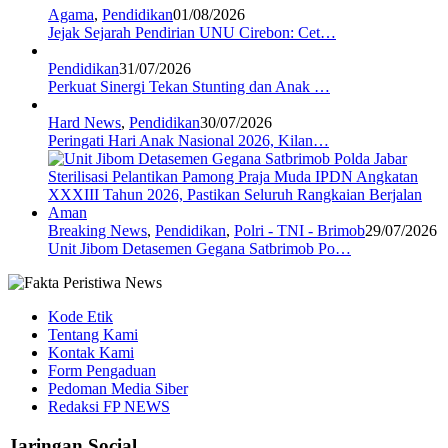
Agama
,
Pendidikan
01/08/2026
Jejak Sejarah Pendirian UNU Cirebon: Cet…
Pendidikan
31/07/2026
Perkuat Sinergi Tekan Stunting dan Anak …
Hard News
,
Pendidikan
30/07/2026
Peringati Hari Anak Nasional 2026, Kilan…
Breaking News
,
Pendidikan
,
Polri - TNI - Brimob
29/07/2026
Unit Jibom Detasemen Gegana Satbrimob Po…
Kode Etik
Tentang Kami
Kontak Kami
Form Pengaduan
Pedoman Media Siber
Redaksi FP NEWS
Jaringan Social