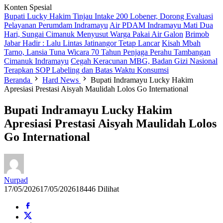
Konten Spesial
Bupati Lucky Hakim Tinjau Intake 200 Lobener, Dorong Evaluasi
Pelayanan Perumdam Indramayu
Air PDAM Indramayu Mati Dua
Hari, Sungai Cimanuk Menyusut Warga Pakai Air Galon
Brimob
Jabar Hadir : Lalu Lintas Jatinangor Tetap Lancar
Kisah Mbah
Tarno, Lansia Tuna Wicara 70 Tahun Penjaga Perahu Tambangan
Cimanuk Indramayu
Cegah Keracunan MBG, Badan Gizi Nasional
Terapkan SOP Labeling dan Batas Waktu Konsumsi
Beranda
Hard News
Bupati Indramayu Lucky Hakim
Apresiasi Prestasi Aisyah Maulidah Lolos Go International
Bupati Indramayu Lucky Hakim
Apresiasi Prestasi Aisyah Maulidah Lolos
Go International
Nurpad
17/05/2026
17/05/2026
18446 Dilihat