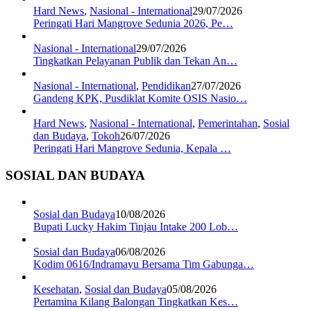
Hard News
,
Nasional - International
29/07/2026
Peringati Hari Mangrove Sedunia 2026, Pe…
Nasional - International
29/07/2026
Tingkatkan Pelayanan Publik dan Tekan An…
Nasional - International
,
Pendidikan
27/07/2026
Gandeng KPK, Pusdiklat Komite OSIS Nasio…
Hard News
,
Nasional - International
,
Pemerintahan
,
Sosial
dan Budaya
,
Tokoh
26/07/2026
Peringati Hari Mangrove Sedunia, Kepala …
SOSIAL DAN BUDAYA
Sosial dan Budaya
10/08/2026
Bupati Lucky Hakim Tinjau Intake 200 Lob…
Sosial dan Budaya
06/08/2026
Kodim 0616/Indramayu Bersama Tim Gabunga…
Kesehatan
,
Sosial dan Budaya
05/08/2026
Pertamina Kilang Balongan Tingkatkan Kes…