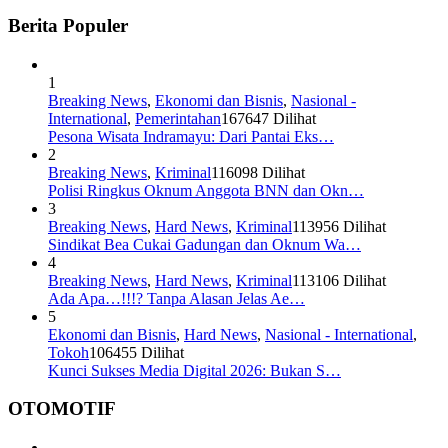
Berita Populer
1
Breaking News
,
Ekonomi dan Bisnis
,
Nasional -
International
,
Pemerintahan
167647 Dilihat
Pesona Wisata Indramayu: Dari Pantai Eks…
2
Breaking News
,
Kriminal
116098 Dilihat
Polisi Ringkus Oknum Anggota BNN dan Okn…
3
Breaking News
,
Hard News
,
Kriminal
113956 Dilihat
Sindikat Bea Cukai Gadungan dan Oknum Wa…
4
Breaking News
,
Hard News
,
Kriminal
113106 Dilihat
Ada Apa…!!!? Tanpa Alasan Jelas Ae…
5
Ekonomi dan Bisnis
,
Hard News
,
Nasional - International
,
Tokoh
106455 Dilihat
Kunci Sukses Media Digital 2026: Bukan S…
OTOMOTIF