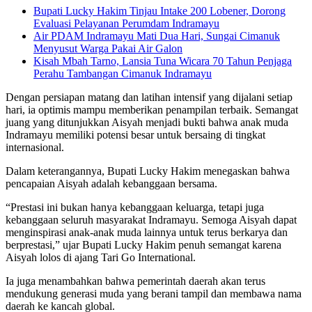
Bupati Lucky Hakim Tinjau Intake 200 Lobener, Dorong
Evaluasi Pelayanan Perumdam Indramayu
Air PDAM Indramayu Mati Dua Hari, Sungai Cimanuk
Menyusut Warga Pakai Air Galon
Kisah Mbah Tarno, Lansia Tuna Wicara 70 Tahun Penjaga
Perahu Tambangan Cimanuk Indramayu
Dengan persiapan matang dan latihan intensif yang dijalani setiap
hari, ia optimis mampu memberikan penampilan terbaik. Semangat
juang yang ditunjukkan Aisyah menjadi bukti bahwa anak muda
Indramayu memiliki potensi besar untuk bersaing di tingkat
internasional.
Dalam keterangannya, Bupati Lucky Hakim menegaskan bahwa
pencapaian Aisyah adalah kebanggaan bersama.
“Prestasi ini bukan hanya kebanggaan keluarga, tetapi juga
kebanggaan seluruh masyarakat Indramayu. Semoga Aisyah dapat
menginspirasi anak-anak muda lainnya untuk terus berkarya dan
berprestasi,” ujar Bupati Lucky Hakim penuh semangat karena
Aisyah lolos di ajang Tari Go International.
Ia juga menambahkan bahwa pemerintah daerah akan terus
mendukung generasi muda yang berani tampil dan membawa nama
daerah ke kancah global.