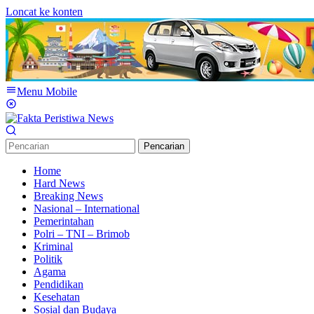
Loncat ke konten
Menu Mobile
Pencarian
Home
Hard News
Breaking News
Nasional – International
Pemerintahan
Polri – TNI – Brimob
Kriminal
Politik
Agama
Pendidikan
Kesehatan
Sosial dan Budaya