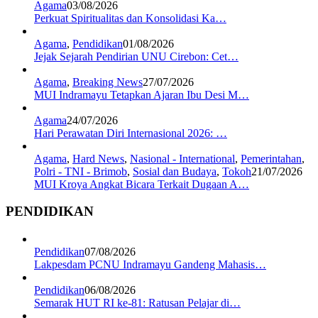
Agama
03/08/2026
Perkuat Spiritualitas dan Konsolidasi Ka…
Agama
,
Pendidikan
01/08/2026
Jejak Sejarah Pendirian UNU Cirebon: Cet…
Agama
,
Breaking News
27/07/2026
MUI Indramayu Tetapkan Ajaran Ibu Desi M…
Agama
24/07/2026
Hari Perawatan Diri Internasional 2026: …
Agama
,
Hard News
,
Nasional - International
,
Pemerintahan
,
Polri - TNI - Brimob
,
Sosial dan Budaya
,
Tokoh
21/07/2026
MUI Kroya Angkat Bicara Terkait Dugaan A…
PENDIDIKAN
Pendidikan
07/08/2026
Lakpesdam PCNU Indramayu Gandeng Mahasis…
Pendidikan
06/08/2026
Semarak HUT RI ke-81: Ratusan Pelajar di…