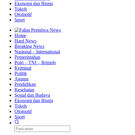
Ekonomi dan Bisnis
Tokoh
Otomotif
Sport
Home
Hard News
Breaking News
Nasional – International
Pemerintahan
Polri – TNI – Brimob
Kriminal
Politik
Agama
Pendidikan
Kesehatan
Sosial dan Budaya
Ekonomi dan Bisnis
Tokoh
Otomotif
Sport