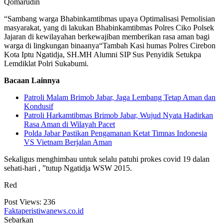
Qomarudin
“Sambang warga Bhabinkamtibmas upaya Optimalisasi Pemolisian
masyarakat, yang di lakukan Bhabinkamtibmas Polres Ciko Polsek
Jajaran di kewilayahan berkewajiban memberikan rasa aman bagi
warga di lingkungan binaanya“Tambah Kasi humas Polres Cirebon
Kota Iptu Ngatidja, SH.MH Alumni SIP Sus Penyidik Setukpa
Lemdiklat Polri Sukabumi.
Bacaan Lainnya
Patroli Malam Brimob Jabar, Jaga Lembang Tetap Aman dan
Kondusif
Patroli Harkamtibmas Brimob Jabar, Wujud Nyata Hadirkan
Rasa Aman di Wilayah Pacet
Polda Jabar Pastikan Pengamanan Ketat Timnas Indonesia
VS Vietnam Berjalan Aman
Sekaligus menghimbau untuk selalu patuhi prokes covid 19 dalan
sehati-hari , ”tutup Ngatidja WSW 2015.
Red
Post Views:
236
Faktaperistiwanews.co.id
Sebarkan