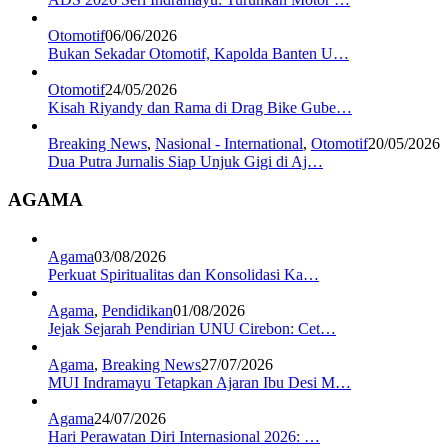
Otomotif
06/06/2026
Bukan Sekadar Otomotif, Kapolda Banten U…
Otomotif
24/05/2026
Kisah Riyandy dan Rama di Drag Bike Gube…
Breaking News
,
Nasional - International
,
Otomotif
20/05/2026
Dua Putra Jurnalis Siap Unjuk Gigi di Aj…
AGAMA
Agama
03/08/2026
Perkuat Spiritualitas dan Konsolidasi Ka…
Agama
,
Pendidikan
01/08/2026
Jejak Sejarah Pendirian UNU Cirebon: Cet…
Agama
,
Breaking News
27/07/2026
MUI Indramayu Tetapkan Ajaran Ibu Desi M…
Agama
24/07/2026
Hari Perawatan Diri Internasional 2026: …