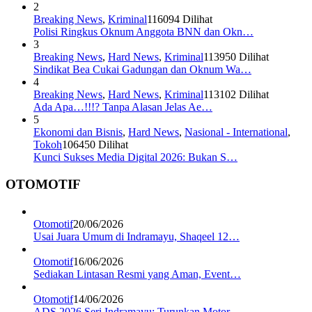
2
Breaking News
,
Kriminal
116094 Dilihat
Polisi Ringkus Oknum Anggota BNN dan Okn…
3
Breaking News
,
Hard News
,
Kriminal
113950 Dilihat
Sindikat Bea Cukai Gadungan dan Oknum Wa…
4
Breaking News
,
Hard News
,
Kriminal
113102 Dilihat
Ada Apa…!!!? Tanpa Alasan Jelas Ae…
5
Ekonomi dan Bisnis
,
Hard News
,
Nasional - International
,
Tokoh
106450 Dilihat
Kunci Sukses Media Digital 2026: Bukan S…
OTOMOTIF
Otomotif
20/06/2026
Usai Juara Umum di Indramayu, Shaqeel 12…
Otomotif
16/06/2026
Sediakan Lintasan Resmi yang Aman, Event…
Otomotif
14/06/2026
ADS 2026 Seri Indramayu: Turunkan Motor …