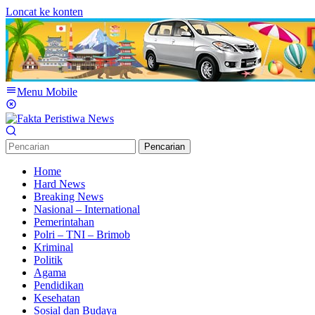
Loncat ke konten
Menu Mobile
Pencarian
Home
Hard News
Breaking News
Nasional – International
Pemerintahan
Polri – TNI – Brimob
Kriminal
Politik
Agama
Pendidikan
Kesehatan
Sosial dan Budaya