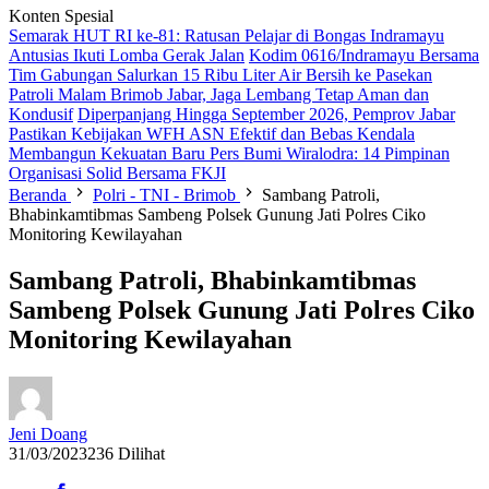
Konten Spesial
Semarak HUT RI ke-81: Ratusan Pelajar di Bongas Indramayu
Antusias Ikuti Lomba Gerak Jalan
Kodim 0616/Indramayu Bersama
Tim Gabungan Salurkan 15 Ribu Liter Air Bersih ke Pasekan
Patroli Malam Brimob Jabar, Jaga Lembang Tetap Aman dan
Kondusif
Diperpanjang Hingga September 2026, Pemprov Jabar
Pastikan Kebijakan WFH ASN Efektif dan Bebas Kendala
Membangun Kekuatan Baru Pers Bumi Wiralodra: 14 Pimpinan
Organisasi Solid Bersama FKJI
Beranda
Polri - TNI - Brimob
Sambang Patroli,
Bhabinkamtibmas Sambeng Polsek Gunung Jati Polres Ciko
Monitoring Kewilayahan
Sambang Patroli, Bhabinkamtibmas
Sambeng Polsek Gunung Jati Polres Ciko
Monitoring Kewilayahan
Jeni Doang
31/03/2023
236 Dilihat