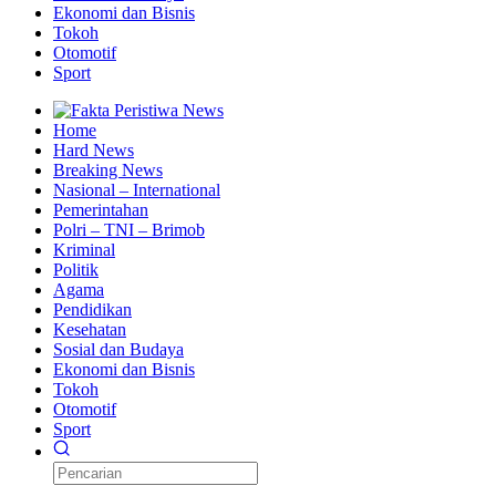
Ekonomi dan Bisnis
Tokoh
Otomotif
Sport
Home
Hard News
Breaking News
Nasional – International
Pemerintahan
Polri – TNI – Brimob
Kriminal
Politik
Agama
Pendidikan
Kesehatan
Sosial dan Budaya
Ekonomi dan Bisnis
Tokoh
Otomotif
Sport