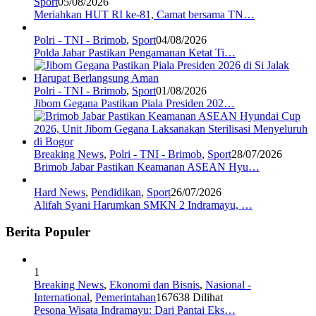
Sport
05/08/2026
Meriahkan HUT RI ke-81, Camat bersama TN…
Polri - TNI - Brimob
,
Sport
04/08/2026
Polda Jabar Pastikan Pengamanan Ketat Ti…
Polri - TNI - Brimob
,
Sport
01/08/2026
Jibom Gegana Pastikan Piala Presiden 202…
Breaking News
,
Polri - TNI - Brimob
,
Sport
28/07/2026
Brimob Jabar Pastikan Keamanan ASEAN Hyu…
Hard News
,
Pendidikan
,
Sport
26/07/2026
Alifah Syani Harumkan SMKN 2 Indramayu, …
Berita Populer
1
Breaking News
,
Ekonomi dan Bisnis
,
Nasional -
International
,
Pemerintahan
167638 Dilihat
Pesona Wisata Indramayu: Dari Pantai Eks…