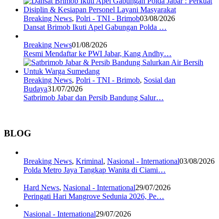
Breaking News
,
Polri - TNI - Brimob
03/08/2026
Dansat Brimob Ikuti Apel Gabungan Polda …
Breaking News
01/08/2026
Resmi Mendaftar ke PWI Jabar, Kang Andhy…
Breaking News
,
Polri - TNI - Brimob
,
Sosial dan
Budaya
31/07/2026
Satbrimob Jabar dan Persib Bandung Salur…
BLOG
Breaking News
,
Kriminal
,
Nasional - International
03/08/2026
Polda Metro Jaya Tangkap Wanita di Ciami…
Hard News
,
Nasional - International
29/07/2026
Peringati Hari Mangrove Sedunia 2026, Pe…
Nasional - International
29/07/2026