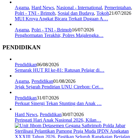
Agama
,
Hard News
,
Nasional - International
,
Pemerintahan
,
Polri - TNI - Brimob
,
Sosial dan Budaya
,
Tokoh
21/07/2026
MUI Kroya Angkat Bicara Terkait Dugaan A…
Agama
,
Polri - TNI - Brimob
16/07/2026
Penghormatan Terakhir, Polres Majalengka…
PENDIDIKAN
Pendidikan
06/08/2026
Semarak HUT RI ke-81: Ratusan Pelajar di…
Agama
,
Pendidikan
01/08/2026
Jejak Sejarah Pendirian UNU Cirebon: Cet…
Pendidikan
31/07/2026
Perkuat Sinergi Tekan Stunting dan Anak …
Hard News
,
Pendidikan
30/07/2026
Peringati Hari Anak Nasional 2026, Kilan…