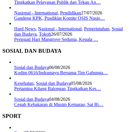
Tingkatkan Pelayanan Publik dan Tekan An…
Nasional - International
,
Pendidikan
27/07/2026
Gandeng KPK, Pusdiklat Komite OSIS Nasio…
Hard News
,
Nasional - International
,
Pemerintahan
,
Sosial
dan Budaya
,
Tokoh
26/07/2026
Peringati Hari Mangrove Sedunia, Kepala …
SOSIAL DAN BUDAYA
Sosial dan Budaya
06/08/2026
Kodim 0616/Indramayu Bersama Tim Gabunga…
Kesehatan
,
Sosial dan Budaya
05/08/2026
Pertamina Kilang Balongan Tingkatkan Kes…
Sosial dan Budaya
04/08/2026
Cegah Kebakaran di Musim Kemarau, Sat Bi…
SPORT