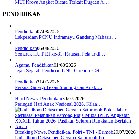
MUI Kroya Angkat Bicara Terkait Dugaan A…
PENDIDIKAN
Pendidikan
07/08/2026
Lakpesdam PCNU Indramayu Gandeng Mahasis…
Pendidikan
06/08/2026
Semarak HUT RI ke-81: Ratusan Pelajar di…
Agama
,
Pendidikan
01/08/2026
Jejak Sejarah Pendirian UNU Cirebon: Cet…
Pendidikan
31/07/2026
Perkuat Sinergi Tekan Stunting dan Anak …
Hard News
,
Pendidikan
30/07/2026
Peringati Hari Anak Nasional 2026, Kilan…
Breaking News
,
Pendidikan
,
Polri - TNI - Brimob
29/07/2026
Unit Jibom Detasemen Gegana Satbrimob Po…