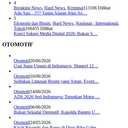
4
Breaking News
,
Hard News
,
Kriminal
113106 Dilihat
Ada Apa…!!!? Tanpa Alasan Jelas Ae…
5
Ekonomi dan Bisnis
,
Hard News
,
Nasional - International
,
Tokoh
106455 Dilihat
Kunci Sukses Media Digital 2026: Bukan S…
OTOMOTIF
Otomotif
20/06/2026
Usai Juara Umum di Indramayu, Shaqeel 12…
Otomotif
16/06/2026
Sediakan Lintasan Resmi yang Aman, Event…
Otomotif
14/06/2026
ADS 2026 Seri Indramayu: Turunkan Motor …
Otomotif
06/06/2026
Bukan Sekadar Otomotif, Kapolda Banten U…
Otomotif
24/05/2026
Kisah Riyandy dan Rama di Drag Bike Gube…