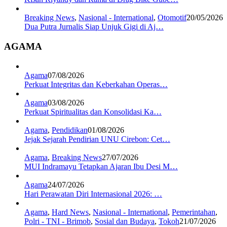
Breaking News
,
Nasional - International
,
Otomotif
20/05/2026
Dua Putra Jurnalis Siap Unjuk Gigi di Aj…
AGAMA
Agama
07/08/2026
Perkuat Integritas dan Keberkahan Operas…
Agama
03/08/2026
Perkuat Spiritualitas dan Konsolidasi Ka…
Agama
,
Pendidikan
01/08/2026
Jejak Sejarah Pendirian UNU Cirebon: Cet…
Agama
,
Breaking News
27/07/2026
MUI Indramayu Tetapkan Ajaran Ibu Desi M…
Agama
24/07/2026
Hari Perawatan Diri Internasional 2026: …
Agama
,
Hard News
,
Nasional - International
,
Pemerintahan
,
Polri - TNI - Brimob
,
Sosial dan Budaya
,
Tokoh
21/07/2026