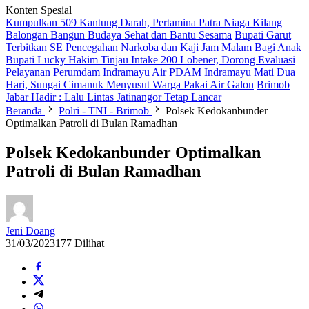
Konten Spesial
Kumpulkan 509 Kantung Darah, Pertamina Patra Niaga Kilang
Balongan Bangun Budaya Sehat dan Bantu Sesama
Bupati Garut
Terbitkan SE Pencegahan Narkoba dan Kaji Jam Malam Bagi Anak
Bupati Lucky Hakim Tinjau Intake 200 Lobener, Dorong Evaluasi
Pelayanan Perumdam Indramayu
Air PDAM Indramayu Mati Dua
Hari, Sungai Cimanuk Menyusut Warga Pakai Air Galon
Brimob
Jabar Hadir : Lalu Lintas Jatinangor Tetap Lancar
Beranda
Polri - TNI - Brimob
Polsek Kedokanbunder
Optimalkan Patroli di Bulan Ramadhan
Polsek Kedokanbunder Optimalkan
Patroli di Bulan Ramadhan
Jeni Doang
31/03/2023
177 Dilihat