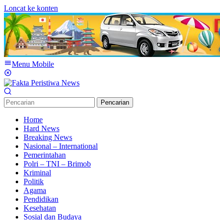
Loncat ke konten
Menu Mobile
Pencarian
Home
Hard News
Breaking News
Nasional – International
Pemerintahan
Polri – TNI – Brimob
Kriminal
Politik
Agama
Pendidikan
Kesehatan
Sosial dan Budaya