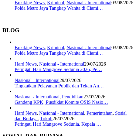
Breaking News
,
Kriminal
,
Nasional - International
03/08/2026
Polda Metro Jaya Tangkap Wanita di Ciami…
BLOG
Breaking News
,
Kriminal
,
Nasional - International
03/08/2026
Polda Metro Jaya Tangkap Wanita di Ciami…
Hard News
,
Nasional - International
29/07/2026
Peringati Hari Mangrove Sedunia 2026, Pe…
Nasional - International
29/07/2026
Tingkatkan Pelayanan Publik dan Tekan An…
Nasional - International
,
Pendidikan
27/07/2026
Gandeng KPK, Pusdiklat Komite OSIS Nasio…
Hard News
,
Nasional - International
,
Pemerintahan
,
Sosial
dan Budaya
,
Tokoh
26/07/2026
Peringati Hari Mangrove Sedunia, Kepala …
SOSIAL DAN BUDAYA