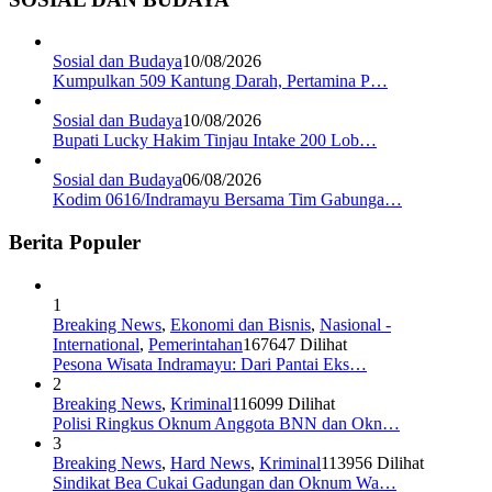
Sosial dan Budaya
10/08/2026
Kumpulkan 509 Kantung Darah, Pertamina P…
Sosial dan Budaya
10/08/2026
Bupati Lucky Hakim Tinjau Intake 200 Lob…
Sosial dan Budaya
06/08/2026
Kodim 0616/Indramayu Bersama Tim Gabunga…
Berita Populer
1
Breaking News
,
Ekonomi dan Bisnis
,
Nasional -
International
,
Pemerintahan
167647 Dilihat
Pesona Wisata Indramayu: Dari Pantai Eks…
2
Breaking News
,
Kriminal
116099 Dilihat
Polisi Ringkus Oknum Anggota BNN dan Okn…
3
Breaking News
,
Hard News
,
Kriminal
113956 Dilihat
Sindikat Bea Cukai Gadungan dan Oknum Wa…