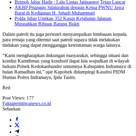
Brimob Jabar Hadir : Lalu Lintas Jatinangor Tetap Lancar
AKBP Prianggo Silaturahmi dengan Ketua PWNU Jawa
Barat di Kediaman H. Juhadi Muhammad
Polda Jabar Ungkap 352 Kasus Kejahatan Jalanan,
Musnahkan Ribuan Barang Bukti
Dalam patroli itu juga personel menyampaikan himbauan kepada
para remaja yang ditemui saat patroli supaya tidak melakukan
tindakan yang dapat mengganggu ketentraman warga lainnya.
“Kami mengharapkan dukungan masyarakat, sehingga situasi dan
kondisi Kamtibmas yang kondusif dapat kita wujudkan di wilayah
hukum Polsek Kedokanbunder umumnya Kabupaten Indramayu di
bulan Ramadhan ini,” ujar Kapolsek didampingi Kasubsi PIDM
Humas Polres Indramayu, Ipda Tasim.
Red
Post Views:
177
Faktaperistiwanews.co.id
Sebarkan