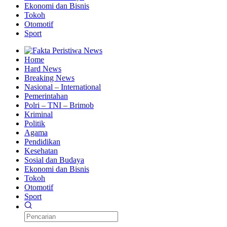
Ekonomi dan Bisnis
Tokoh
Otomotif
Sport
Home
Hard News
Breaking News
Nasional – International
Pemerintahan
Polri – TNI – Brimob
Kriminal
Politik
Agama
Pendidikan
Kesehatan
Sosial dan Budaya
Ekonomi dan Bisnis
Tokoh
Otomotif
Sport