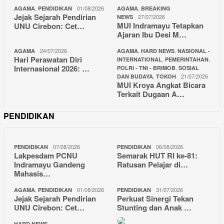
,
01/08/2026
,
AGAMA
PENDIDIKAN
AGAMA
BREAKING
Jejak Sejarah Pendirian
27/07/2026
NEWS
MUI Indramayu Tetapkan
UNU Cirebon: Cet…
Ajaran Ibu Desi M…
24/07/2026
,
,
AGAMA
AGAMA
HARD NEWS
NASIONAL -
Hari Perawatan Diri
,
,
INTERNATIONAL
PEMERINTAHAN
Internasional 2026: …
,
POLRI - TNI - BRIMOB
SOSIAL
,
21/07/2026
DAN BUDAYA
TOKOH
MUI Kroya Angkat Bicara
Terkait Dugaan A…
PENDIDIKAN
07/08/2026
06/08/2026
PENDIDIKAN
PENDIDIKAN
Lakpesdam PCNU
Semarak HUT RI ke-81:
Indramayu Gandeng
Ratusan Pelajar di…
Mahasis…
,
01/08/2026
31/07/2026
AGAMA
PENDIDIKAN
PENDIDIKAN
Jejak Sejarah Pendirian
Perkuat Sinergi Tekan
UNU Cirebon: Cet…
Stunting dan Anak …
,
HARD NEWS