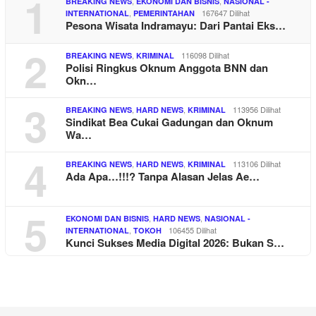
1
,
,
BREAKING NEWS
EKONOMI DAN BISNIS
NASIONAL -
,
167647 Dilihat
INTERNATIONAL
PEMERINTAHAN
Pesona Wisata Indramayu: Dari Pantai Eks…
2
,
116098 Dilihat
BREAKING NEWS
KRIMINAL
Polisi Ringkus Oknum Anggota BNN dan
Okn…
3
,
,
113956 Dilihat
BREAKING NEWS
HARD NEWS
KRIMINAL
Sindikat Bea Cukai Gadungan dan Oknum
Wa…
4
,
,
113106 Dilihat
BREAKING NEWS
HARD NEWS
KRIMINAL
Ada Apa…!!!? Tanpa Alasan Jelas Ae…
5
,
,
EKONOMI DAN BISNIS
HARD NEWS
NASIONAL -
,
106455 Dilihat
INTERNATIONAL
TOKOH
Kunci Sukses Media Digital 2026: Bukan S…