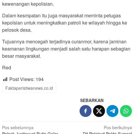
kewenangan kepolisian.
Dalam kesmpatan itu juga masyarakat meminta petugas
kepolsian untuk meningkatkan patroli ke wilayah hingga ke
pelosok desa.
Tujuannya mencegah terjadinya curanmor, karena jaminan
keamanan lingkungan menjadi salah satu harapan sebagian
besar masyarakat.
Red
Post Views:
194
Faktaperistiwanews.co.id
SEBARKAN
Navigasi
Pos sebelumnya
Pos berikutnya
Polsek Juntinyuat Rutin Gelar
Dit Polairud Polda Sumsel