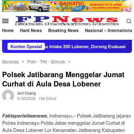
Loncat
ke
konten
Menu
Mobile
Home
Hard News
Breaking News
Nasional – International
 Tinjau Intake 200 Lobener, Dorong Evaluasi Pelayanan Perum
Konten Spesial
Beranda
Polri - TNI - Brimob
Polsek Jatibarang Menggelar Jumat
Curhat di Aula Desa Lobener
Jeni Doang
31/03/2023
194 Dilihat
Faktaperistiwanews
, Indramayu,– Polsek Jatibarang jajaran
Polres Indramayu Polda Jabar menggelar Jumat Curhat di
Aula Desa Lobener Lor Kecamatan Jatibarang Kabupaten