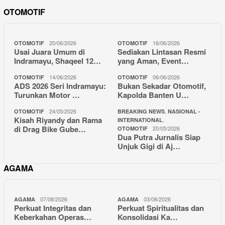
OTOMOTIF
20/06/2026
16/06/2026
OTOMOTIF
OTOMOTIF
Usai Juara Umum di
Sediakan Lintasan Resmi
Indramayu, Shaqeel 12…
yang Aman, Event…
14/06/2026
06/06/2026
OTOMOTIF
OTOMOTIF
ADS 2026 Seri Indramayu:
Bukan Sekadar Otomotif,
Turunkan Motor …
Kapolda Banten U…
24/05/2026
,
OTOMOTIF
BREAKING NEWS
NASIONAL -
Kisah Riyandy dan Rama
,
INTERNATIONAL
di Drag Bike Gube…
20/05/2026
OTOMOTIF
Dua Putra Jurnalis Siap
Unjuk Gigi di Aj…
AGAMA
07/08/2026
03/08/2026
AGAMA
AGAMA
Perkuat Integritas dan
Perkuat Spiritualitas dan
Keberkahan Operas…
Konsolidasi Ka…