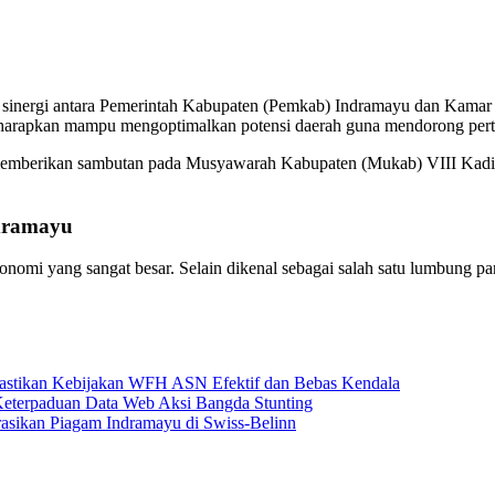
sinergi antara Pemerintah Kabupaten (Pemkab) Indramayu dan Kamar 
i diharapkan mampu mengoptimalkan potensi daerah guna mendorong per
 memberikan sambutan pada Musyawarah Kabupaten (Mukab) VIII Kadin 
dramayu
omi yang sangat besar. Selain dikenal sebagai salah satu lumbung pang
Pastikan Kebijakan WFH ASN Efektif dan Bebas Kendala
Keterpaduan Data Web Aksi Bangda Stunting
sikan Piagam Indramayu di Swiss-Belinn