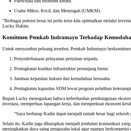
Pariwisata dan ekonomi kreatif.
Usaha Mikro, Kecil, dan Menengah (UMKM).
“Berbagai potensi besar ini perlu terus kita optimalkan melalui inves
Lucky Hakim.
Komitmen Pemkab Indramayu Terhadap Kemudaha
Untuk menyambut peluang tersebut, Pemkab Indramayu berkomitmen p
Penyederhanaan pelayanan perizinan terpadu.
Peningkatan kualitas infrastruktur penunjang bisnis.
Jaminan kepastian hukum dan kemudahan berusaha.
Peningkatan kapasitas SDM lewat program pelatihan keterampi
Bupati Lucky menegaskan bahwa keberhasilan pembangunan ekonomi ti
investasi, memperluas lapangan kerja, dan memperkuat ekonomi kera
“Saya berharap Kadin dapat menjadi rumah besar bagi seluru
Selain itu, Kadin juga diharapkan menjadi jembatan komunikasi yan
meningkatkan daya saing pengusaha lokal agar mampu berkompetisi di