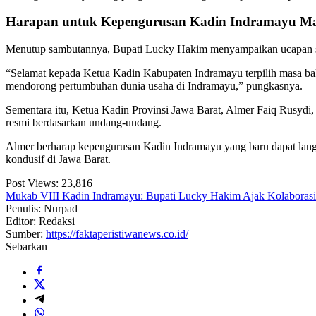
Harapan untuk Kepengurusan Kadin Indramayu Ma
Menutup sambutannya, Bupati Lucky Hakim menyampaikan ucapan sela
“Selamat kepada Ketua Kadin Kabupaten Indramayu terpilih masa bak
mendorong pertumbuhan dunia usaha di Indramayu,” pungkasnya.
Sementara itu, Ketua Kadin Provinsi Jawa Barat, Almer Faiq Rusydi
resmi berdasarkan undang-undang.
Almer berharap kepengurusan Kadin Indramayu yang baru dapat lang
kondusif di Jawa Barat.
Post Views:
23,816
Mukab VIII Kadin Indramayu: Bupati Lucky Hakim Ajak Kolaboras
Penulis: Nurpad
Editor: Redaksi
Sumber:
https://faktaperistiwanews.co.id/
Sebarkan