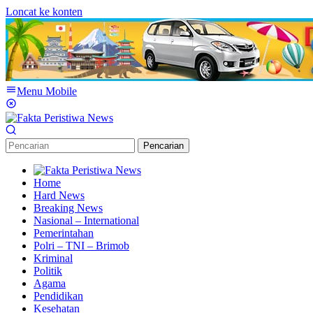
Loncat ke konten
Menu Mobile
Pencarian
Home
Hard News
Breaking News
Nasional – International
Pemerintahan
Polri – TNI – Brimob
Kriminal
Politik
Agama
Pendidikan
Kesehatan