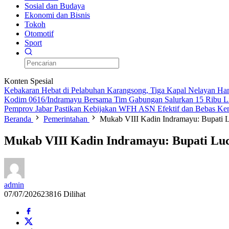
Sosial dan Budaya
Ekonomi dan Bisnis
Tokoh
Otomotif
Sport
Konten Spesial
Kebakaran Hebat di Pelabuhan Karangsong, Tiga Kapal Nelayan H
Kodim 0616/Indramayu Bersama Tim Gabungan Salurkan 15 Ribu Lit
Pemprov Jabar Pastikan Kebijakan WFH ASN Efektif dan Bebas Ke
Beranda
Pemerintahan
Mukab VIII Kadin Indramayu: Bupati 
Mukab VIII Kadin Indramayu: Bupati Lu
admin
07/07/2026
23816 Dilihat