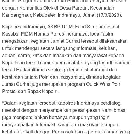
Kali ini Program Jumat Curhat Polres Indramayu dilakukan
dengan Komunitas Ojek di Desa Parean, Kecamatan
Kandanghaur, Kabupaten Indramayu, Jumat (17/3/2023).
Kapolres Indramayu, AKBP Dr. M. Fahri Siregar melalui
Kasubsi PIDM Humas Polres Indramayu, Ipda Tasim
mengatakan, kegiatan Jum’at Curhat tersebut dilaksanakan
untuk mendengar secara langsung informasi, keluhan,
aduan, saran, kritik dan masukan dari masyarakat kepada
Kepolisian terkait semua permasalahan yang terjadi maupun
terkait Harkamtibmas sehingga terjalin silaturahmi dan
kemitraan antara Polri dan masyarakat, dimana kegiatan
Jumat Curhat juga merupakan program Quick Wins Polri
Presisi dari Bapak Kapolri.
“Dalam kegiatan tersebut Kapolres Indramayu berdialog
interaktif dengan menyampaikan pesan-pesan Kamtibmas,
juga mempersilahkan bertanya maupun yang ingin
menyampaikan informasi, saran dan masukan ataupun
keluhan terkait dengan Permasalahan – permasalahan yang