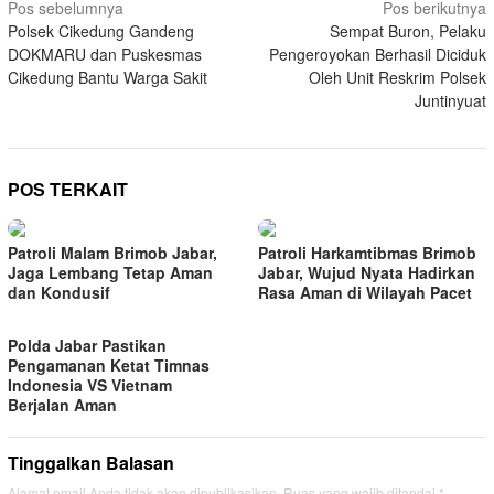
Navigasi
Pos sebelumnya
Pos berikutnya
Polsek Cikedung Gandeng
Sempat Buron, Pelaku
pos
DOKMARU dan Puskesmas
Pengeroyokan Berhasil Diciduk
Cikedung Bantu Warga Sakit
Oleh Unit Reskrim Polsek
Juntinyuat
POS TERKAIT
Patroli Malam Brimob Jabar,
Patroli Harkamtibmas Brimob
Jaga Lembang Tetap Aman
Jabar, Wujud Nyata Hadirkan
dan Kondusif
Rasa Aman di Wilayah Pacet
Polda Jabar Pastikan
Pengamanan Ketat Timnas
Indonesia VS Vietnam
Berjalan Aman
Tinggalkan Balasan
Alamat email Anda tidak akan dipublikasikan.
Ruas yang wajib ditandai
*