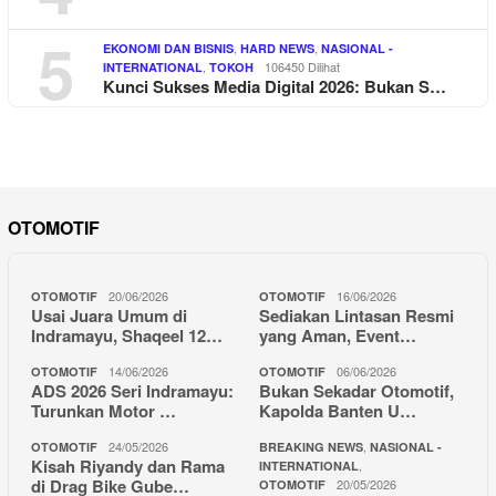
5
,
,
EKONOMI DAN BISNIS
HARD NEWS
NASIONAL -
,
106450 Dilihat
INTERNATIONAL
TOKOH
Kunci Sukses Media Digital 2026: Bukan S…
OTOMOTIF
20/06/2026
16/06/2026
OTOMOTIF
OTOMOTIF
Usai Juara Umum di
Sediakan Lintasan Resmi
Indramayu, Shaqeel 12…
yang Aman, Event…
14/06/2026
06/06/2026
OTOMOTIF
OTOMOTIF
ADS 2026 Seri Indramayu:
Bukan Sekadar Otomotif,
Turunkan Motor …
Kapolda Banten U…
24/05/2026
,
OTOMOTIF
BREAKING NEWS
NASIONAL -
Kisah Riyandy dan Rama
,
INTERNATIONAL
di Drag Bike Gube…
20/05/2026
OTOMOTIF