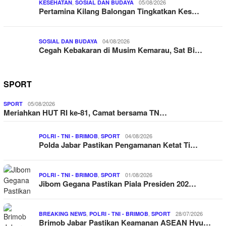
,
05/08/2026
KESEHATAN
SOSIAL DAN BUDAYA
Pertamina Kilang Balongan Tingkatkan Kes…
04/08/2026
SOSIAL DAN BUDAYA
Cegah Kebakaran di Musim Kemarau, Sat Bi…
SPORT
05/08/2026
SPORT
Meriahkan HUT RI ke-81, Camat bersama TN…
,
04/08/2026
POLRI - TNI - BRIMOB
SPORT
Polda Jabar Pastikan Pengamanan Ketat Ti…
,
01/08/2026
POLRI - TNI - BRIMOB
SPORT
Jibom Gegana Pastikan Piala Presiden 202…
,
,
28/07/2026
BREAKING NEWS
POLRI - TNI - BRIMOB
SPORT
Brimob Jabar Pastikan Keamanan ASEAN Hyu…