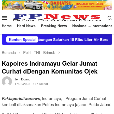
Loncat
ke
konten
Menu
Mobile
Home
Hard News
Breaking News
Nasional – International
alurkan 15 Ribu Liter Air Bersih ke Pasekan
Konten Spesial
Patroli M
Beranda
Polri - TNI - Brimob
Kapolres Indramayu Gelar Jumat
Curhat dDengan Komunitas Ojek
Jeni Doang
17/03/2023
177 Dilihat
Faktaperistiwanews
, Indramayu,– Program Jumat Curhat
kembali dilaksanakan Polres Indramayu jajaran Polda Jabar.