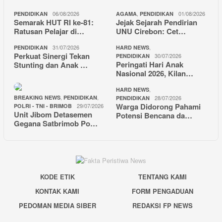
06/08/2026
,
01/08/2026
PENDIDIKAN
AGAMA
PENDIDIKAN
Semarak HUT RI ke-81:
Jejak Sejarah Pendirian
Ratusan Pelajar di…
UNU Cirebon: Cet…
31/07/2026
,
PENDIDIKAN
HARD NEWS
Perkuat Sinergi Tekan
30/07/2026
PENDIDIKAN
Peringati Hari Anak
Stunting dan Anak …
Nasional 2026, Kilan…
,
HARD NEWS
,
,
BREAKING NEWS
PENDIDIKAN
28/07/2026
PENDIDIKAN
Warga Didorong Pahami
29/07/2026
POLRI - TNI - BRIMOB
Unit Jibom Detasemen
Potensi Bencana da…
Gegana Satbrimob Po…
KODE ETIK
TENTANG KAMI
KONTAK KAMI
FORM PENGADUAN
PEDOMAN MEDIA SIBER
REDAKSI FP NEWS