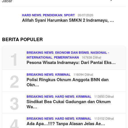
,
,
26/07/2026
HARD NEWS
PENDIDIKAN
SPORT
Alifah Syani Harumkan SMKN 2 Indramayu, …
BERITA POPULER
1
,
,
BREAKING NEWS
EKONOMI DAN BISNIS
NASIONAL -
,
167638 Dilihat
INTERNATIONAL
PEMERINTAHAN
Pesona Wisata Indramayu: Dari Pantai Eks…
2
,
116094 Dilihat
BREAKING NEWS
KRIMINAL
Polisi Ringkus Oknum Anggota BNN dan
Okn…
3
,
,
113950 Dilihat
BREAKING NEWS
HARD NEWS
KRIMINAL
Sindikat Bea Cukai Gadungan dan Oknum
Wa…
4
,
,
113102 Dilihat
BREAKING NEWS
HARD NEWS
KRIMINAL
Ada Apa…!!!? Tanpa Alasan Jelas Ae…