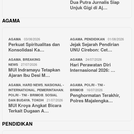
Dua Putra Jurnalis Siap
Unjuk Gigi di Aj…
AGAMA
03/08/2026
,
01/08/2026
AGAMA
AGAMA
PENDIDIKAN
Perkuat Spiritualitas dan
Jejak Sejarah Pendirian
Konsolidasi Ka…
UNU Cirebon: Cet…
,
24/07/2026
AGAMA
BREAKING
AGAMA
Hari Perawatan Diri
27/07/2026
NEWS
MUI Indramayu Tetapkan
Internasional 2026: …
Ajaran Ibu Desi M…
,
,
,
AGAMA
HARD NEWS
NASIONAL -
AGAMA
POLRI - TNI -
,
,
16/07/2026
INTERNATIONAL
PEMERINTAHAN
BRIMOB
Penghormatan Terakhir,
,
POLRI - TNI - BRIMOB
SOSIAL
Polres Majalengka…
,
21/07/2026
DAN BUDAYA
TOKOH
MUI Kroya Angkat Bicara
Terkait Dugaan A…
PENDIDIKAN